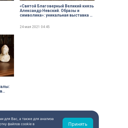
«Святой Благоверный Великий князь
Александр Невский. Образы и
символика»: уникальная выставка в
Эрмитаже откроется в день
рождения города
24 мая 2021
04:45
уалы:
 в
и для Вас, а также для анализа
Принять
тку файлов cookie в