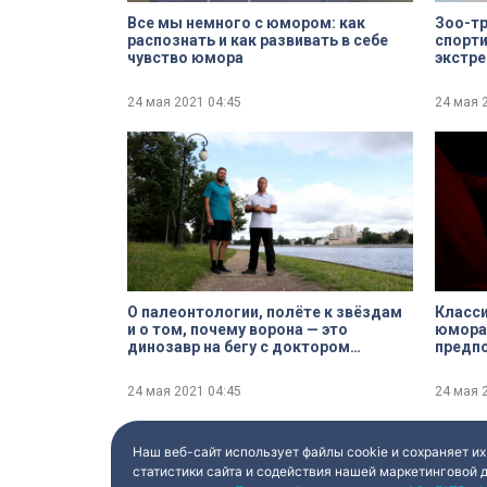
Все мы немного с юмором: как
Зоо-т
распознать и как развивать в себе
спорт
чувство юмора
экстр
24 мая 2021
04:45
24 мая 
О палеонтологии, полёте к звёздам
Класси
и о том, почему ворона — это
юмора
динозавр на бегу с доктором
предп
биологических наук Павлом
Скучасом
24 мая 2021
04:45
24 мая 
Наш веб-сайт использует файлы cookie и сохраняет их
статистики сайта и содействия нашей маркетинговой 