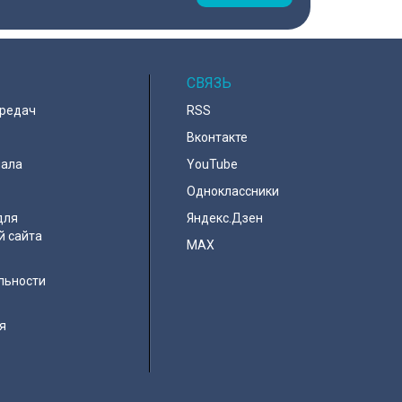
СВЯЗЬ
ередач
RSS
Вконтакте
нала
YouTube
Одноклассники
для
Яндекс.Дзен
й сайта
MAX
льности
я
e