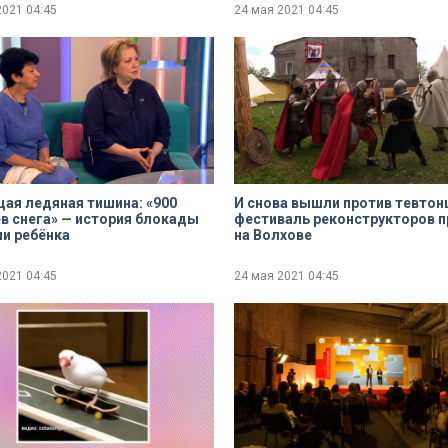
2021
04:45
24 мая 2021
04:45
ая ледяная тишина: «900
И снова вышли против тевтон
в снега» — история блокады
фестиваль реконструкторов 
и ребёнка
на Волхове
2021
04:45
24 мая 2021
04:45