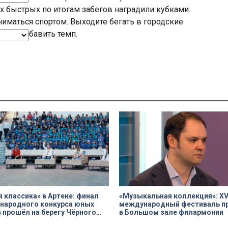
х быстрых по итогам забегов наградили кубками.
ниматься спортом. Выходите бегать в городские
е даст сбавить темп.
ues
Done
 классика» в Артеке: финал
«Музыкальная коллекция»: X
народного конкурса юных
международный фестиваль п
 прошёл на берегу Чёрного
в Большом зале филармонии