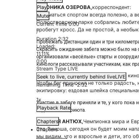
ВЕРОНИКА ОЗЕРОВА,
Play
корреспондент:
Заниматься спортом всегда полезно, а в
Mute
Полюстровском парке собрались любите
Current Time
0:00
пробегут кросс. Да не простой, а необы
/
Duration
2:32
Пробежать дистанции один и три километр
Loaded
:
Скрасить ожидание забега можно было на 
11.11%
организовали «весёлые» старты и сооруди
0:00
кинологи рассказывали участникам, как пра
Stream Type
LIVE
ОЛЬГА АРХАНГЕЛЬСКАЯ,
тренер по кин
Seek to live, currently behind live
LIVE
Чтобы бег приносил не только радость,
Remaining Time
-
2:32
экипировку: ездовая шлейка специальная
1x
Участие в забеге приняли и те, у кого пок
Playback Rate
подопечным приюта.
НАТАЛЬЯ АНТЮХ,
Chapters
Чемпионка мира и Евр
Это Тимоша, сегодня он будет моим нап
Chapters
мы видим, что и взрослые и дети, это о