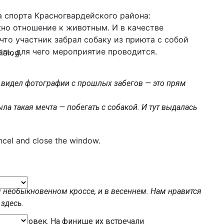
 спорта Красногвардейского района:
но отношение к животным. И в качестве
что участник забрал собаку из приюта с собой
ель, для чего мероприятие проводится.
dialog
 я видел фотографии с прошлых забегов — это прям
ыла такая мечта — побегать с собакой. И тут выдалась
ncel and close the window.
м необыкновенном кроссе, и в весеннем. Нам нравится
здесь.
о 15 человек. На финише их встречали