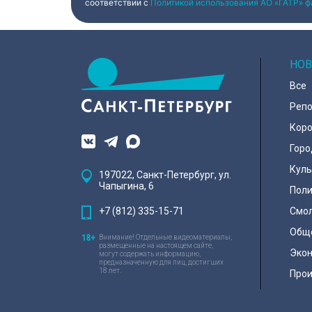
соответствии с
Политикой использования АО «ГАТР» ф
НОВ
Все
Реп
Коро
Горо
Куль
197022, Санкт-Петербург, ул.
Чапыгина, 6
Поли
+7 (812) 335-15-71
Смо
Общ
Внимание! Отдельные видеоматериалы,
размещенные на настоящем сайте,
Эко
могут содержать информацию,
предназначенную для лиц, достигших
18 лет.
Про