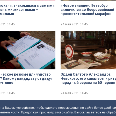
рюкачи: знакомимся с самыми
«Новое знание»: Петербург
ивными животными —
включился во Всероссийский
емалами
просветительский марафон
2021
04:45
24 мая 2021
04:45
ческое резюме или чувство
Орден Святого Александра
? Какому кандидату отдадут
Невского, его кавалеры и рит
очтение
парадный сервиз на 60 персон
музейных коллекциях
2021
04:45
24 мая 2021
04:45
 на Вашем устройстве, чтобы сделать перемещения по сайту более удобным
деятельности. Продолжая просмотр этого сайта, Вы соглашаетесь на обрабо