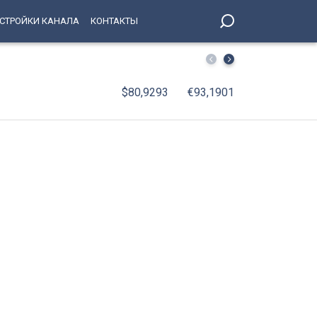
СТРОЙКИ КАНАЛА
КОНТАКТЫ
Выехать за границу из-за долгов не могут почти 200 ты
$80,9293
€93,1901