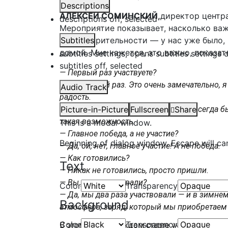
Descriptions
АЛЕКСЕЙ СОМИНСКИЙ,
директор центра
descriptions off
, selected
Мероприятие показывает, насколько важ
благотворительности — у нас уже было, 
Subtitles
домой. Мне кажется, это важно, показат
subtitles settings
, opens subtitles settings 
subtitles off
, selected
— Первый раз участвуете?
— Да, первый раз. Это очень замечательно,
Audio Track
радость.
— Игорь бывший легкоатлет, у него всегда б
Picture-in-Picture
Fullscreen
Share
такая возможность.
This is a modal window.
— Главное победа, а не участие?
Beginning of dialog window. Escape will ca
— Да, ой, нет, главное участие! А не победа.
— Как готовились?
Text
— Никак не готовились, просто пришли.
— Вы уже участвовали?
Color
Transparency
— Да, мы два раза участвовали — и в зимне
Background
атмосфера, заряд, который мы приобретаем 
Color
Transparency
В этом году в каждом старте участвовали п