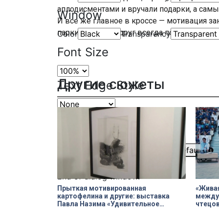
аплодисментами и вручали подарки, а самы
Window
И все же главное в кроссе — мотивация за
парки, а верный друг всегда поддержит и н
Color
Transparency
Font Size
Другие сюжеты
Text Edge Style
Font Family
Reset
restore all settings to the default val
Close Modal Dialog
End of dialog window.
Прыткая мотивированная
«Живая
картофелина и другие: выставка
между
Павла Назима «Удивительное
чтецов
рядом»
моря