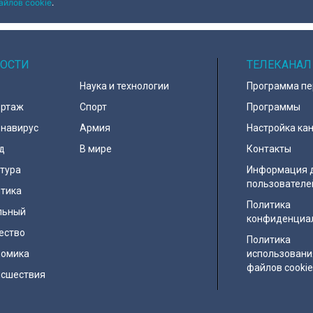
айлов cookie
.
ОСТИ
ТЕЛЕКАНАЛ
Наука и технологии
Программа п
ортаж
Спорт
Программы
навирус
Армия
Настройка ка
д
В мире
Контакты
тура
Информация 
пользователе
тика
Политика
льный
конфиденциа
ество
Политика
номика
использовани
файлов cooki
исшествия