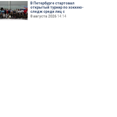
В Петербурге стартовал
открытый турнир по хоккею-
следж среди лиц с
поражением опорно-
8 августа 2026
14:14
двигательного аппарата