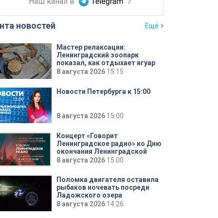
Наш канал в
нта новостей
Ещё
Мастер релаксации:
Ленинградский зоопарк
показал, как отдыхает ягуар
Ричард
8 августа 2026
15:15
Новости Петербурга к 15:00
8 августа 2026
15:00
Концерт «Говорит
Ленинградское радио» ко Дню
окончания Ленинградской
битвы. Смотрите завтра в
8 августа 2026
15:00
15:00
Поломка двигателя оставила
рыбаков ночевать посреди
Ладожского озера
8 августа 2026
14:26