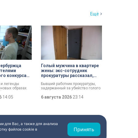
Ещё
тербуржца
Голый мужчина в квартире
ителями
жены: экс-сотрудник
го конкурса
прокуратуры рассказал,
— моя Россия»
почему совершил убийство
 и легенды
Бывший работник прокуратуры,
 новых образах.
задержанный за убийство голого
ца стали
мужчины, рассказал о причинах,
сероссийского
26
14:05
которые толкнули его на
6 августа 2026
23:14
страна — моя
страшное преступление. Два года
оты с
назад он вынес мертвеца из
 бересты,
дома на улице Луначарского,
я дали новое
выдавая бездыханного мужчину
дным сюжетам.
за изрядно перебравшего
приятеля.
и для Вас, а также для анализа
Принять
тку файлов cookie в