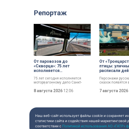
Репортаж
От паровозов до
От «Троецарст
«Скворца»: 75 лет
птицы: уличн
исполняется
расписали де
моторвагонному депо
состав метро 
75 лет сегодня исполняется
Персонажи русск
Санкт-Петербург-
моторвагонному депо Санкт-
сказок появятся 
Финляндский
Петербург-Финляндский.
подземном царст
Появление этого объекта для
8 августа 2026
12:06
«Выборгское» за
7 августа 2026
железной дороги стало поистине
масштабный съез
знаковым: паровозы уступили
уличных художник
место электричкам. Изначально
Краснодара до В
выполняли 13 пар рейсов, сейчас
Мастерам переда
— почти в 20 раз больше. В парке
распоряжение ше
предприятия — современные
действующих ваго
Наш веб-сайт использует файлы cookie и сохраняет их
вагоны и ретро-составы.
превратили их в 
статистики сайта и содействия нашей маркетинговой 
объекты. Результ
соответствии с
Политикой использования АО «ГАТР» ф
баллончик с крас