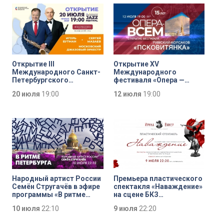
Открытие III
Открытие XV
Международного Санкт-
Международного
Петербургского
фестиваля «Опера —
джазового фестиваля
всем». Римский-
20 июля
19:00
12 июля
19:00
Корсаков «Псковитянка»
Народный артист России
Премьера пластического
Семён Стругачёв в эфире
спектакля «Наваждение»
программы «В ритме
на сцене БКЗ
Петербурга»
«Октябрьский»
10 июля
22:10
9 июля
22:20