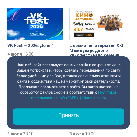
VK Fest — 2026. День 1
Церемония открытия XXI
Международного
4 июля
16:00
кинофестиваля семейных
и детских фильмов «В
4 июля
15:00
Наш веб-сайт использует файлы cookie и сохраняет их на
кругу семьи» в Ярославле
Вашем устройстве, чтобы сделать перемещения по сайту
более удобными для Вас, а также для анализа статистики
сайта и содействия нашей маркетинговой деятельности.
Продолжая просмотр этого сайта, Вы соглашаетесь на
обработку файлов cookie в соответствии с
Политикой
использования АО «ГАТР» файлов cookie
.
Принять
Игорь Пономаренко и
Концерт в рамках XXXIII
эстрадный оркестр
Петербургского
Санкт-Петербурга в
джазового фестиваля
эфире программы «В
«Свинг белой ночи —
3 июля
23:10
3 июля
19:00
ритме Петербурга»
2026»