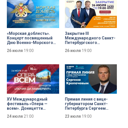
«Морская доблесть».
Закрытие III
Концерт посвященный
Международного Санкт-
Дню Военно-Морского
Петербургского
Флота
джазового фестиваля
26 июля
19:00
26 июля
19:00
XV Международный
Прямая линия с вице-
фестиваль «Опера —
губернатором Санкт-
всем». Доницетти
Петербурга Сергеем
«Лючия ди Ламмермур»
Кропачевым
24 июля
21:00
23 июля
19:00