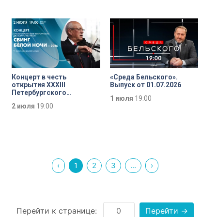
Концерт в честь
«Среда Бельского».
открытия XXXIII
Выпуск от 01.07.2026
Петербургского
1 июля
19:00
джазового фестиваля
2 июля
19:00
«Свинг белой ночи —
2026»
‹
1
2
3
...
›
Перейти к странице:
Перейти →