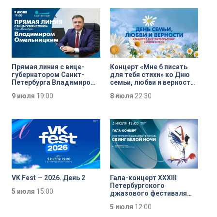
Прямая линия с вице-
Концерт «Мне б писать
губернатором Санкт-
для тебя стихи» ко Дню
Петербурга Владимиром
семьи, любви и верности
Омельницким
в БКЗ «Октябрьский»
9 июля
19:00
8 июля
22:30
VK Fest — 2026. День 2
Гала-концерт XXXIII
Петербургского
5 июля
15:00
джазового фестиваля
«Свинг белой ночи —
5 июля
12:00
2026»