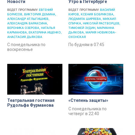
Новости
Утро в Петербурге
ВЕДЕТ ПРОГРАММУ:
ЕВГЕНИЙ
ВЕДЕТ ПРОГРАММУ:
ВАСИЛИЙ
БОРИСОВ
ВИКТОРИЯ ДЕМИНА
КИРОВ
КСЕНИЯ БОБРИКОВА
АЛЕКСАНДР АТЛЫГИШИЕВ
ЛЮДМИЛА ШИРЯЕВА
МИХАИЛ
АЛЕКСАНДРА ВАРАКСИНА
СПИЧКА
НИКОЛАЙ РАСТВОРЦЕВ
ВЕРОНИКА ОЗЕРОВА
НАТАЛЬЯ
ТИМОФЕЙ ЗУДИН
МАРИАННА
КАРМАНОВА
ЕКАТЕРИНА ИЩЕНКО
ДЬЯКОВА
МАРИЯ НОВИКОВА-
АНАСТАСИЯ ДЬЯКОВА
ОХОНСКАЯ
С понедельника по
По будням в 07:45
воскресенье
Театральная гостиная
«Степень защиты»
Рудольфа Фурманова
С понедельника по
четверг в 22:40