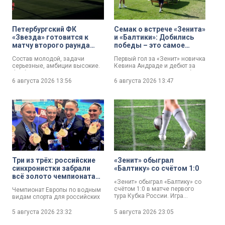
Петербургский ФК
Семак о встрече «Зенита»
«Звезда» готовится к
и «Балтики»: Добились
матчу второго раунда
победы – это самое
«Пути регионов» Кубка
главное
Состав молодой, задачи
Первый гол за «Зенит» новичка
России
серьезные, амбиции высокие.
Кевина Андраде и дебют за
Футбольная «Звезда»,
основу воспитанника клубной
выступающая во второй Лиге
академии Богдана
6 августа 2026
13:56
6 августа 2026
13:47
Б, готовится к матчу второго
Москвичева – первый
раунда «Пути регионов» Кубка
домашний матч «Зенита»
России. Соперник – «Великие
получился по-настоящему
Луки». Наш корреспондент
ярким на события. В стартовом
Маргарита Зайцева побывала
туре Пути РПЛ Кубка России
на тренировке петербургского
петербуржцы обыграли
коллектива в преддверии
калининградскую «Балтику» с
ответственной игры.
минимальным счетом.
Три из трёх: российские
«Зенит» обыграл
синхронистки забрали
«Балтику» со счётом 1:0
всё золото чемпионата
«Зенит» обыграл «Балтику» со
Европы
счётом 1:0 в матче первого
Чемпионат Европы по водным
тура Кубка России. Игра
видам спорта для российских
состоялась вечером 5 августа
синхронистов завершился
на «Газпром Арене».
несколько часов назад. И
5 августа 2026
23:32
5 августа 2026
23:05
завершился грандиозным