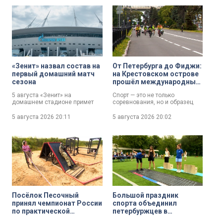
успехом!
«Зенит» назвал состав на
От Петербурга до Фиджи:
первый домашний матч
на Крестовском острове
сезона
прошёл международный
велопробег «Турне
5 августа «Зенит» на
Спорт — это не только
дружбы»
домашнем стадионе примет
соревнования, но и образец
калининградскую «Балтику».
взаимопонимания и уважения.
Старт матчу первого тура Кубка
Наглядный пример —
5 августа 2026
20:11
5 августа 2026
20:02
России будет дан в 20:45.
международный велопробег
«Турне дружбы». Днём 4
августа он прошёл на
Крестовском острове.
Посёлок Песочный
Большой праздник
принял чемпионат России
спорта объединил
по практической
петербуржцев в
стрельбе в дисциплине
Таврическом саду