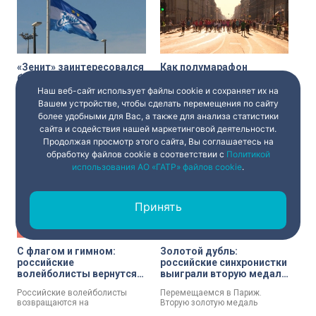
U16, U18 и U21.
россиянки опередили
команды Испании и Италии. В
составе сборной выступили
четыре петербурженки.
«Зенит» заинтересовался
Как полумарафон
бразильским
«Северная столица»
полузащитником
повлияет на движение
Наш веб-сайт использует файлы cookie и сохраняет их на
«Флуминенсе» Эркулесом
транспорта в центре
Вашем устройстве, чтобы сделать перемещения по сайту
Петербургский футбольный
9 августа в Петербурге пройдет
Петербурга
более удобными для Вас, а также для анализа статистики
клуб «Зенит» проявляет
полумарафон «Северная
интерес к полузащитнику
столица». ГАТИ выдала ордер
сайта и содействия нашей маркетинговой деятельности.
бразильского «Флуминенсе»
для обеспечения
5 августа 2026
10:58
5 августа 2026
09:12
Продолжая просмотр этого сайта, Вы соглашаетесь на
Эркулесу.
мероприятия. Старт и финиш
обработку файлов cookie в соответствии с
Политикой
забегов состоятся на
использования АО «ГАТР» файлов cookie
.
Дворцовой площади.
Принять
С флагом и гимном:
Золотой дубль:
российские
российские синхронистки
волейболисты вернутся в
выиграли вторую медаль
Лигу наций в 2027 году
на чемпионате Европы
Российские волейболисты
Перемещаемся в Париж.
возвращаются на
Вторую золотую медаль
международную арену!
сегодня завоевали наши