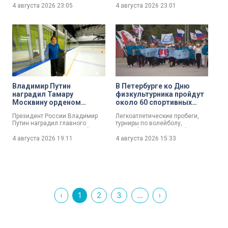
Мужская и женская сборные
синхронистки на чемпионате
4 августа 2026
23:05
4 августа 2026
23:01
примут участие в розыгрыше
Европы по водным видам
Лиги наций в 2027 году —
спорта.
причём с национальной
символикой!
Владимир Путин
В Петербурге ко Дню
наградил Тамару
физкультурника пройдут
Москвину орденом
около 60 спортивных
Почёта
мероприятий
Президент России Владимир
Легкоатлетические пробеги,
Путин наградил главного
турниры по волейболу,
тренера Спортивного клуба
баскетболу и мини-футболу! И
фигурного катания Тамары
это далеко не все спортивные
4 августа 2026
19:11
4 августа 2026
15:33
Москвиной Тамару Москвину
мероприятия, которые пройдут
орденом Почёта. Это следует
в Петербурге в честь Дня
из указа, подписанного главой
физкультурника.
государства.
‹
1
2
3
...
›