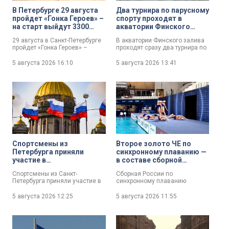
В Петербурге 29 августа
Два турнира по парусному
пройдет «Гонка Героев» –
спорту проходят в
на старт выйдут 3300
акватории Финского
участников
залива
29 августа в Санкт-Петербурге
В акватории Финского залива
пройдет «Гонка Героев» –
проходят сразу два турнира по
спортивное мероприятие с
парусному спорту — чемпионат
препятствиями,
и первенство Петербурга.
5 августа 2026
16:10
5 августа 2026
13:41
объединяющее любителей
активного образа жизни и
экстремальных испытаний.
Ожидается, что на старт
выйдут около 3300 человек.
Спортсмены из
Второе золото ЧЕ по
Петербурга приняли
синхронному плаванию —
участие в
в составе сборной
международных
четыре спортсменки из
Спортсмены из Санкт-
Сборная России по
соревнованиях по джиу-
Петербурга
Петербурга приняли участие в
синхронному плаванию
джитсу в ОАЭ
международных
завоевала вторую золотую
соревнованиях по джиу-
медаль на чемпионате Европы
5 августа 2026
12:25
5 августа 2026
11:55
джитсу, которые прошли в Абу-
по водным видам спорта в
Даби (ОАЭ) – Кубке мира JJIF
Париже. Победа была
U14 и первенстве мира JF
одержана в технической
среди возрастных категорий
программе групп, где