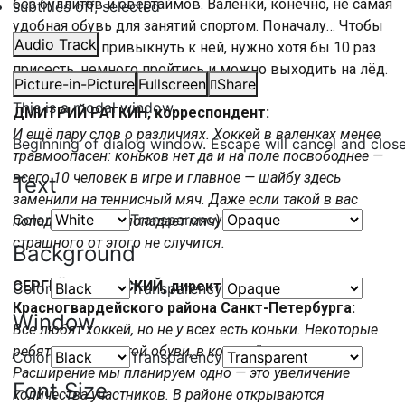
без буллитов и овертаймов. Валенки, конечно, не самая
subtitles off
, selected
удобная обувь для занятий спортом. Поначалу… Чтобы
Audio Track
хорошенько привыкнуть к ней, нужно хотя бы 10 раз
присесть, немного пройтись и можно выходить на лёд.
Picture-in-Picture
Fullscreen
Share
This is a modal window.
ДМИТРИЙ РАТКИН, корреспондент:
И ещё пару слов о различиях. Хоккей в валенках менее
Beginning of dialog window. Escape will cancel and clos
травмоопасен: коньков нет да и на поле посвободнее —
всего 10 человек в игре и главное — шайбу здесь
Text
заменили на теннисный мяч. Даже если такой в вас
Color
Transparency
попадёт (В меня попадает мяч) неприятно, то ничего
страшного от этого не случится.
Background
СЕРГЕЙ СОМИНСКИЙ, директор Центра спорта
Color
Transparency
Красногвардейского района Санкт-Петербурга:
Window
Все любят хоккей, но не у всех есть коньки. Некоторые
ребята играют в той обуви, в которой пришли.
Color
Transparency
Расширение мы планируем одно — это увеличение
Font Size
количества участников. В районе открываются