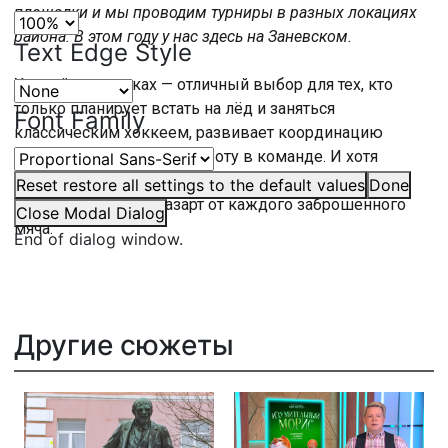
площадки и мы проводим турниры в разных локациях
района. В этом году у нас здесь на Заневском.
Text Edge Style
Хоккей в валенках — отличный выбор для тех, кто
только планирует встать на лёд и заняться
Font Family
классическим хоккеем, развивает координацию
движений и тренирует работу в команде. И хотя
вместо коньков валенки, самое главное остается —
Reset
restore all settings to the default values
Done
хоккейный драйв и азарт от каждого заброшенного
Close Modal Dialog
мяча.
End of dialog window.
Другие сюжеты