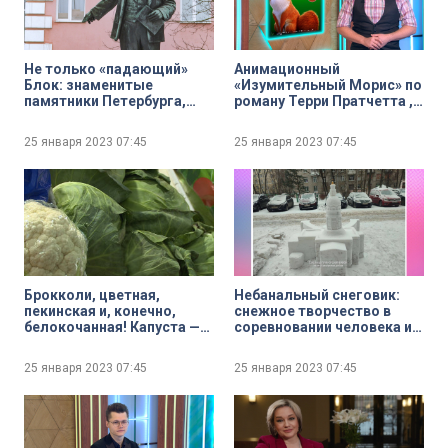
Не только «падающий»
Анимационный
Блок: знаменитые
«Изумительный Морис» по
памятники Петербурга,
роману Терри Пратчетта ,
категорически не
голливудский боевик
принятые современниками
«Крушение» и «Высоцкий.
25 января 2023
07:45
25 января 2023
07:45
Неизвестные страницы.
Фильм первый: Одесская
тетрадь» к юбилею поэта
— кинопремьеры недели
Брокколи, цветная,
Небанальный снеговик:
пекинская и, конечно,
снежное творчество в
белокочанная! Капуста —
соревновании человека и
самый «витаминный»
природы
овощ сезона
25 января 2023
07:45
25 января 2023
07:45