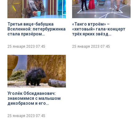
Третья вице-бабушка
«Танго втроём» –
Вселенной: петербурженка
«хитовый» гала-концерт
стала призёром
трёх ярких звёзд
престижного
российской эстрады
международного
25 января 2023
07:45
25 января 2023
07:45
конкурса
Уголёк Обсидианович:
знакомимся с малышом
дикобразом и его
заботливым папой
25 января 2023
07:45