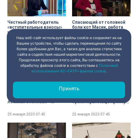
Честный работодатель
Спасающий от головной
«вступительные взносы»
боли кот Масик, работа
не собирает: схемы
над новым альбомом и
обмана при устройстве на
всегда прекрасный статус
Наш веб-сайт использует файлы cookie и сохраняет их на
удалённую работу
невесты — встречаем утро
Вашем устройстве, чтобы сделать перемещения по сайту
25 января 2023
07:45
25 января 2023
07:45
с Татьяной Булановой
более удобными для Вас, а также для анализа статистики
сайта и содействия нашей маркетинговой деятельности.
Продолжая просмотр этого сайта, Вы соглашаетесь на
обработку файлов cookie в соответствии с
Политикой
использования АО «ГАТР» файлов cookie
.
Принять
Зимовье лебедей,
Все спектакли Малого
бесстрашная росомаха и
театра и народные песни:
лосиная столовая —
ориентиры певца Прохора
свежие лесные новости от
Шаляпина
Павла Глазкова
25 января 2023
07:45
25 января 2023
07:45