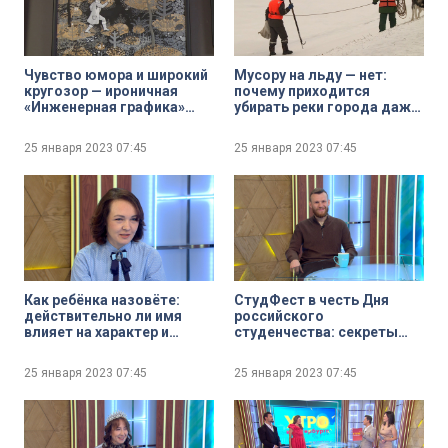
Чувство юмора и широкий
Мусору на льду — нет:
кругозор — ироничная
почему приходится
«Инженерная графика»
убирать реки города даже
Павла Назима
зимой в сложных условиях
25 января 2023
07:45
25 января 2023
07:45
Как ребёнка назовёте:
СтудФест в честь Дня
действительно ли имя
российского
влияет на характер и
студенчества: секреты
судьбу человека
успешного блогера от
лучших — для всех
25 января 2023
07:45
25 января 2023
07:45