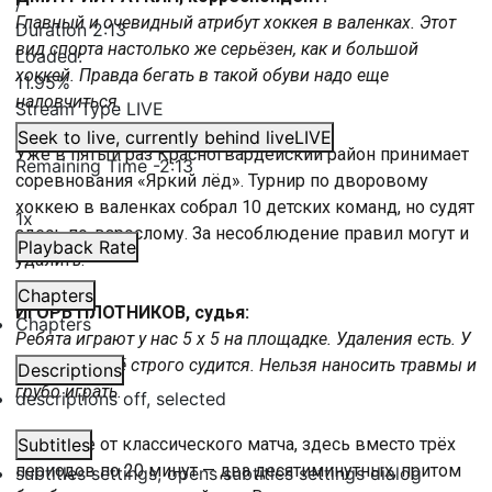
/
Главный и очевидный атрибут хоккея в валенках. Этот
Duration
2:13
вид спорта настолько же серьёзен, как и большой
Loaded
:
хоккей. Правда бегать в такой обуви надо еще
11.95%
наловчиться.
Stream Type
LIVE
Seek to live, currently behind live
LIVE
Уже в пятый раз Красногвардейский район принимает
Remaining Time
-
2:13
соревнования «Яркий лёд». Турнир по дворовому
хоккею в валенках собрал 10 детских команд, но судят
1x
здесь по-взрослому. За несоблюдение правил могут и
Playback Rate
удалить.
Chapters
ИГОРЬ ПЛОТНИКОВ, судья:
Chapters
Ребята играют у нас 5 х 5 на площадке. Удаления есть. У
нас также всё строго судится. Нельзя наносить травмы и
Descriptions
грубо играть.
descriptions off
, selected
В отличие от классического матча, здесь вместо трёх
Subtitles
периодов по 20 минут — два десятиминутных, притом
subtitles settings
, opens subtitles settings dialog