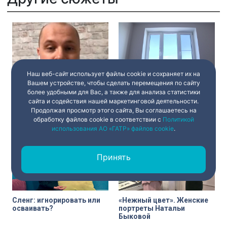
Наш веб-сайт использует файлы cookie и сохраняет их на
Вашем устройстве, чтобы сделать перемещения по сайту
«Зенит» — «Арсенал».
Что делать, чтобы на
более удобными для Вас, а также для анализа статистики
Первый матч сине-бело-
домашних окнах не
сайта и содействия нашей маркетинговой деятельности.
голубых в этом году
появлялся иней?
Продолжая просмотр этого сайта, Вы соглашаетесь на
Полезные советы
обработку файлов cookie в соответствии с
Политикой
19 февраля 2021
04:45
19 февраля 2021
04:45
использования АО «ГАТР» файлов cookie
.
Принять
Сленг: игнорировать или
«Нежный цвет». Женские
осваивать?
портреты Натальи
Быковой