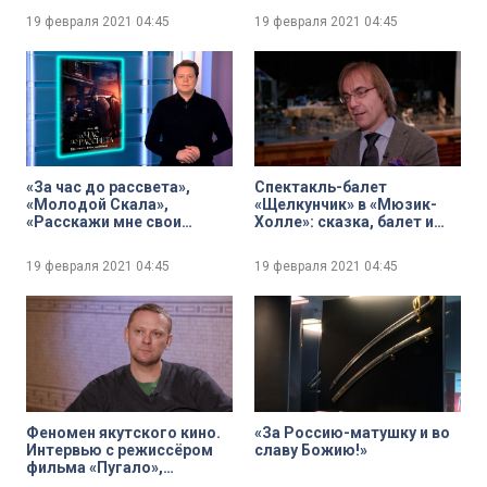
19 февраля 2021
04:45
19 февраля 2021
04:45
«За час до рассвета»,
Спектакль-балет
«Молодой Скала»,
«Щелкунчик» в «Мюзик-
«Расскажи мне свои
Холле»: сказка, балет и
секреты». Лучшие
песочно-акварельное шоу
сериальные релизы этой
19 февраля 2021
04:45
19 февраля 2021
04:45
недели
Феномен якутского кино.
«За Россию-матушку и во
Интервью с режиссёром
славу Божию!»
фильма «Пугало»,
Дмитрием Давыдовым