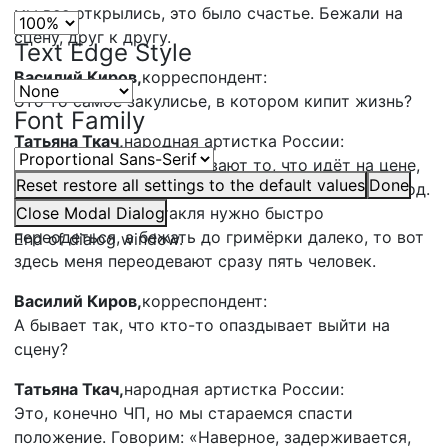
мы все открылись, это было счастье. Бежали на
сцену, друг к другу.
Text Edge Style
Василий Киров,
корреспондент:
Это то самое закулисье, в котором кипит жизнь?
Font Family
Татьяна Ткач,
народная артистка России:
Да, на экран, где показывают то, что идёт на цене,
Reset
restore all settings to the default values
Done
артисты смотрят, чтобы не пропустить свой выход.
Если по ходу спектакля нужно быстро
Close Modal Dialog
переодеться, а бежать до гримёрки далеко, то вот
End of dialog window.
здесь меня переодевают сразу пять человек.
Василий Киров,
корреспондент:
А бывает так, что кто-то опаздывает выйти на
сцену?
Татьяна Ткач,
народная артистка России:
Это, конечно ЧП, но мы стараемся спасти
положение. Говорим: «Наверное, задерживается,