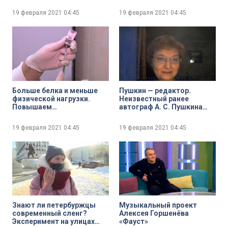
19 февраля 2021
04:45
19 февраля 2021
04:45
Больше белка и меньше
Пушкин — редактор.
физической нагрузки.
Неизвестный ранее
Повышаем
автограф А. С. Пушкина
эффективность
раскрывает его работу в
вакцинации от COVID-19
журнале «Современник»
19 февраля 2021
04:45
19 февраля 2021
04:45
Знают ли петербуржцы
Музыкальный проект
современный сленг?
Алексея Горшенёва
Эксперимент на улицах
«Фауст»