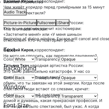
Василий Киров,
корреспондент:
subtitles off
, selected
Чем живёт коридор перед гримёрными за 15 минут
Audio Track
до начала спектакля?
Татьяна Ткач,
Picture-in-Picture
народная артистка России:
Fullscreen
Share
Кто-то из девочек кричит костюмерам:
This is a modal window.
«Застегните меня!» или «У меня шиньон
Beginning of dialog window. Escape will cancel and clos
откололся!» Кто-то повторяет роль.
Text
Василий Киров,
корреспондент:
Не могу не спросить, как перенесли пандемию?
Color
Transparency
Татьяна Ткач,
народная артистка России:
Background
Это было равносильно катастрофе. У нас со
зрителями происходит такой энергетический
Color
Transparency
обмен, что ты завязан на этой энергии. Когда после
Window
спектакля люди встают со слезами, кричат:
«Браво!», ты такой счастливый. Возвращаешься
Color
Transparency
домой и думаешь, какая прекрасная профессия. И
Font Size
вот когда не было спектаклей, был ужас. А когда