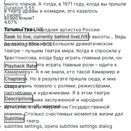
/
много планов. А тогда, в 1971 году, когда вы пришли
Duration
5:55
в театр драмы и комедии, это казалось
Loaded
:
возможным?
4.67%
Stream Type
LIVE
Татьяна Ткач,
народная артистка России:
Сюда я пришла с такой невероятной высоты… Ведь
Seek to live, currently behind live
LIVE
до этого работала в Большом драматическом
Remaining Time
-
5:55
театре – лучшем театре мира. Когда я спросила у
Товстоногова, когда буду играть главные роли, он
1x
ответил: «Хотите играть главные роли – идите к
Playback Rate
Хамармеру». А я не знала, кто такой Хамармер и
куда идти. Но в результате пришла сюда, и мне
Chapters
здесь очень повезло с ролями, режиссёрами,
Chapters
партнёрами и художниками. Я в этом театре
Descriptions
получила звание заслуженной и народной
descriptions off
, selected
артистки, стала лауреатом Государственной
премии. Столько счастливых моментов жизни дал
Subtitles
мне этот театр.
subtitles settings
, opens subtitles settings dialog