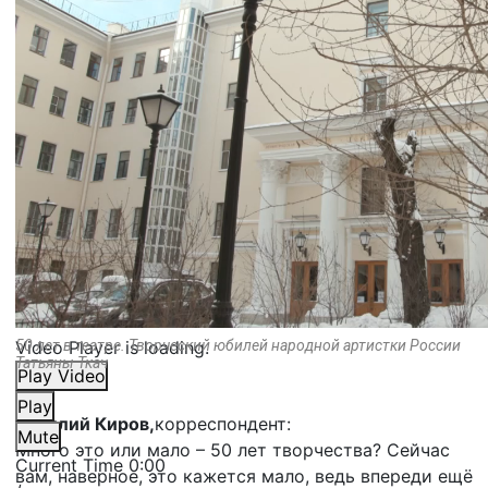
Video Player is loading.
50 лет в театре. Творческий юбилей народной артистки России
Татьяны Ткач
Play Video
Play
Василий Киров,
корреспондент:
Mute
Много это или мало – 50 лет творчества? Сейчас
Current Time
0:00
вам, наверное, это кажется мало, ведь впереди ещё