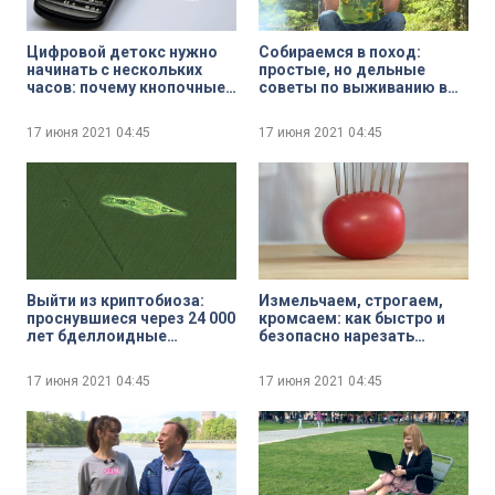
Цифровой детокс нужно
Собираемся в поход:
начинать с нескольких
простые, но дельные
часов: почему кнопочные
советы по выживанию в
телефоны вытесняют
дикой природе
смартфоны
17 июня 2021
04:45
17 июня 2021
04:45
Выйти из криптобиоза:
Измельчаем, строгаем,
проснувшиеся через 24 000
кромсаем: как быстро и
лет бделлоидные
безопасно нарезать
коловратки бросились
овощи и фрукты
размножаться
17 июня 2021
04:45
17 июня 2021
04:45