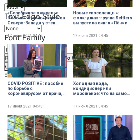
«Серебряное ожерелье
Новые «поселенцы»:
Text Edge Style
России»: бусины регионов
фолк-джаз-группа Settlers
Северо-Запада у стен
выпустила сингл «Лён» из
Петропавловской
будущего альбома «У
крепости
заветного столба»
Font Family
17 июня 2021
04:45
17 июня 2021
04:45
Reset
restore all settings to the default values
Done
Close Modal Dialog
End of dialog window.
COVID POSITIVE : пособие
Холодная вода,
по борьбе с
кондиционер или
коронавирусом от врача,
мороженое: что на самом
блогера и будущего
деле поможет легче
политика
перенести жару
17 июня 2021
04:45
17 июня 2021
04:45