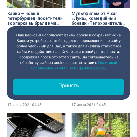
Кайко — новый
Мультфильм от Pixar
петербуржец: посетители
«Лука», комедийный
зоопарка выбрали имя
боевик «Телохранитель
детёнышу макаки
жены киллера» и драма
«Человек, который
Наш веб-сайт использует файлы cookie и сохраняет их на
17 июня 2021
04:45
17 июня 2021
04:45
продал свою кожу» —
Вашем устройстве, чтобы сделать перемещения по сайту
кинопремьеры недели
более удобными для Вас, а также для анализа статистики
сайта и содействия нашей маркетинговой деятельности.
Продолжая просмотр этого сайта, Вы соглашаетесь на
обработку файлов cookie в соответствии с
Политикой
использования АО «ГАТР» файлов cookie
.
Эрмитаж. Говорим и
Болеют все!
Принять
показываем: шедевры
Отечественные звёзды не
русского офорта
стесняются эмоций в
поддержке сборной
России по футболу
17 июня 2021
04:45
17 июня 2021
04:45