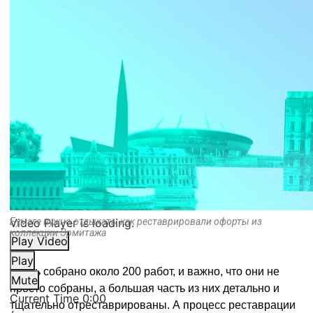
Video Player is loading.
Бумаге нужно отдыхать: как реставрировали офорты из
коллекции Эрмитажа
Play Video
Play
Здесь собрано около 200 работ, и важно, что они не
Mute
просто собраны, а большая часть из них детально и
Current Time
0:00
тщательно отреставрированы.
А процесс реставрации