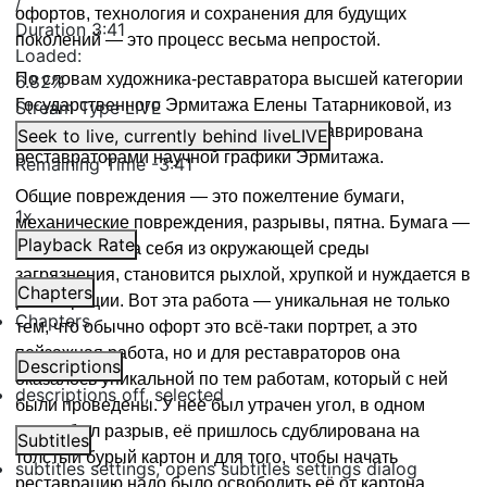
/
офортов, технология и сохранения для будущих
Duration
3:41
поколений — это процесс весьма непростой.
Loaded
:
По словам
художник
а
-реставратор
а
высшей категории
6.82%
Государственного Эрмитажа Елен
ы
Татарников
ой, из
Stream Type
LIVE
двухсот экспонатов
треть была отреставрирована
Seek to live, currently behind live
LIVE
реставраторами научной графики Эрмитажа.
Remaining Time
-
3:41
Общие повреждения — это пожелтение бумаги,
1x
механические повреждения, разрывы, пятна. Бумага —
Playback Rate
абсорбирует на себя из окружающей среды
загрязнения, становится рыхлой, хрупкой и нуждается в
Chapters
реставрации. Вот эта работа — уникальная не только
Chapters
тем, что обычно офорт это всё-таки портрет, а это
пейзажная работа, но и для реставраторов она
Descriptions
оказалось уникальной по тем работам, который с ней
descriptions off
, selected
были проведены. У неё был утрачен угол, в одном
месте был разрыв, её пришлось
сдублирована
на
Subtitles
толстый
бурый
картон
и для того, чтобы начать
subtitles settings
, opens subtitles settings dialog
реставрацию надо было освободить её от картона,