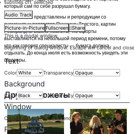
subtitles off
, selected
который сам по себе разрушал бумагу.
Audio Track
На выставке представлены и репродукции со
знаменитых портретов Пушкина, Толстого, картин
Picture-in-Picture
Fullscreen
Share
Рембрандта. Важно помнить, что офорты
This is a modal window.
выставляются на небольшой период времени, потому
что как говорят специалисты — бумага должна
Beginning of dialog window. Escape will cancel and clos
отдыхать. До конца июля есть возможность увидеть эти
Text
шедевры.
Color
Transparency
Background
Другие сюжеты
Color
Transparency
Window
Color
Transparency
Font Size