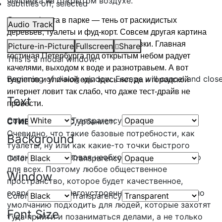
человека на открытом воздухе.
subtitles off
, selected
Для комфорта в парке — тень от раскидистых
Audio Track
деревьев, туалеты и фуд-корт. Совсем другая картина
на обновлённой набережной Карповки. Главная
Picture-in-Picture
Fullscreen
Share
гостиная Петербурга под открытым небом радует
This is a modal window.
качелями, выходом к воде и разнотравьем. А вот
Beginning of dialog window. Escape will cancel and clos
туалетов и уличной еды здесь нет, да и городской
интернет ловит так слабо, что даже тест-драйв не
Text
провести.
Color
Transparency
СТИВ КАДДИНС,
урбанист:
Очевидно, что такие базовые потребности, как
Background
туалеты, ну или как какие-то точки быстрого
питания -это базовая необходимость абсолютно
Color
Transparency
для всех. Поэтому любое общественное
Window
пространство, которое будет качественное,
современное, благоустроенное, оно уже будет по
Color
Transparency
умолчанию подходить для людей, которые захотят
Font Size
туда прийти и позаниматься делами, а не только