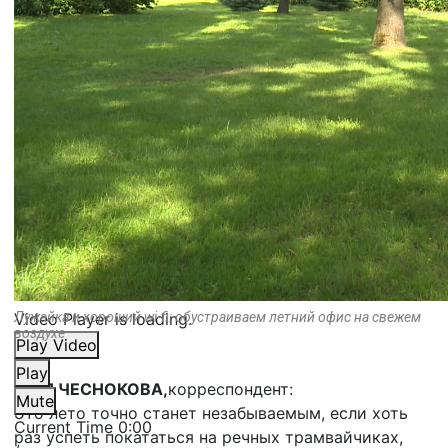
Video Player is loading.
Лужайка и хороший wi-fi: обустраиваем летний офис на свежем
воздухе
Play Video
Play
ЮЛЯ ЧЕСНОКОВА,
корреспондент:
Mute
Это лето точно станет незабываемым, если хоть
Current Time
0:00
раз успеть покататься на речных трамвайчиках,