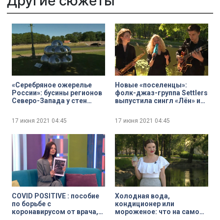
Другие сюжеты
«Серебряное ожерелье
Новые «поселенцы»:
России»: бусины регионов
фолк-джаз-группа Settlers
Северо-Запада у стен
выпустила сингл «Лён» из
Петропавловской
будущего альбома «У
крепости
заветного столба»
17 июня 2021
04:45
17 июня 2021
04:45
COVID POSITIVE : пособие
Холодная вода,
по борьбе с
кондиционер или
коронавирусом от врача,
мороженое: что на самом
блогера и будущего
деле поможет легче