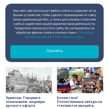
политика
перенести жару
17 июня 2021
04:45
17 июня 2021
04:45
Наш веб-сайт использует файлы cookie и сохраняет их на
Вашем устройстве, чтобы сделать перемещения по сайту
более удобными для Вас, а также для анализа статистики
сайта и содействия нашей маркетинговой деятельности.
Продолжая просмотр этого сайта, Вы соглашаетесь на
обработку файлов cookie в соответствии с
Политикой
использования АО «ГАТР» файлов cookie
.
Кайко — новый
Мультфильм от Pixar
петербуржец: посетители
«Лука», комедийный
Принять
зоопарка выбрали имя
боевик «Телохранитель
детёнышу макаки
жены киллера» и драма
«Человек, который
17 июня 2021
04:45
17 июня 2021
04:45
продал свою кожу» —
кинопремьеры недели
Эрмитаж. Говорим и
Болеют все!
показываем: шедевры
Отечественные звёзды не
русского офорта
стесняются эмоций в