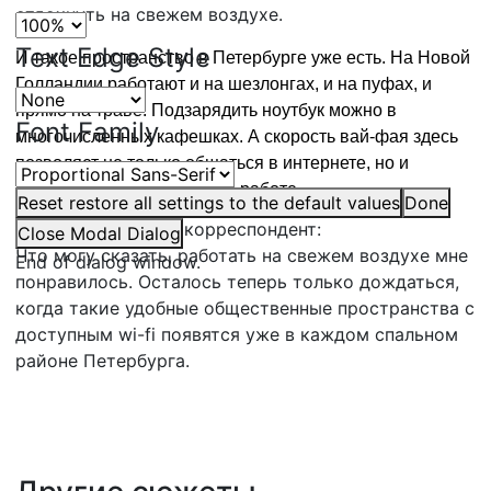
отдохнуть на свежем воздухе.
Text Edge Style
И такое пространство в Петербурге уже есть. На Новой
Голландии работают и на шезлонгах, и на пуфах, и
прямо на траве. Подзарядить ноутбук можно в
Font Family
многочисленных кафешках. А скорость вай-фая здесь
позволяет не только общаться в интернете, но и
обмениваться файлами по работе.
Reset
restore all settings to the default values
Done
ЮЛЯ ЧЕСНОКОВА,
корреспондент:
Close Modal Dialog
Что могу сказать, работать на свежем воздухе мне
End of dialog window.
понравилось. Осталось теперь только дождаться,
когда такие удобные общественные пространства с
доступным wi-fi появятся уже в каждом спальном
районе Петербурга.