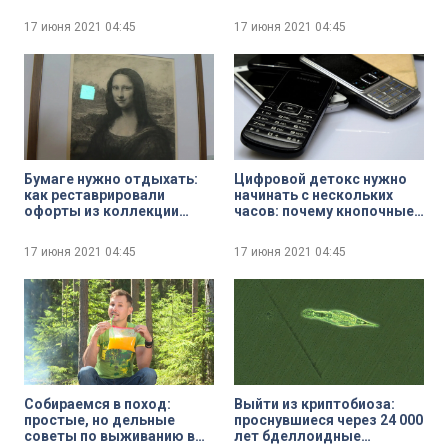
поддержке сборной
России по футболу
17 июня 2021
04:45
17 июня 2021
04:45
Бумаге нужно отдыхать:
Цифровой детокс нужно
как реставрировали
начинать с нескольких
офорты из коллекции
часов: почему кнопочные
Эрмитажа
телефоны вытесняют
смартфоны
17 июня 2021
04:45
17 июня 2021
04:45
Собираемся в поход:
Выйти из криптобиоза:
простые, но дельные
проснувшиеся через 24 000
советы по выживанию в
лет бделлоидные