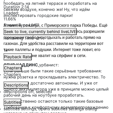
/
пообедать на летней террасе и поработать на
Duration
2:14
свежем воздухе, конечно же! Ну, что идём
Loaded
:
инспектировать городские парки!
11.66%
Stream Type
LIVE
А начнём, пожалуй, с Приморского парка Победы. Ещё
Seek to live, currently behind live
LIVE
до того, как это стало мейнстримом, здесь разрешили
горожанам свободно отдыхать и работать прямо на
Remaining Time
-
2:14
газонах. Для удобства расставили на территории вот
такие паллеты и подушки. Интернет тоже ловит, его
1x
мощности вполне хватит на с
ё
рфинг в сети.
Playback Rate
СТИВ КАДДИНС,
урбанист:
Chapters
Если раньше были такие серьёзные требования:
Chapters
нужна розетка и прокладывать электричество. То
теперь люди достаточно автономны. И уже от
Descriptions
одного аккумулятора уже в принципе можно целый
descriptions off
, selected
рабочий день на ноутбуке проработать.
Соответственно остаются только такие базовые
Subtitles
требования к комфортному времяпрепровождению
subtitles settings
, opens subtitles settings dialog