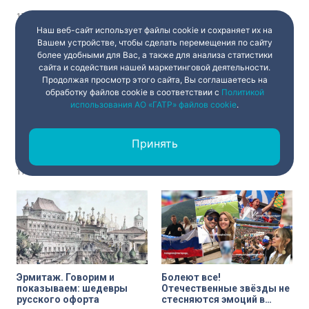
политика
перенести жару
17 июня 2021
04:45
17 июня 2021
04:45
Наш веб-сайт использует файлы cookie и сохраняет их на
Вашем устройстве, чтобы сделать перемещения по сайту
более удобными для Вас, а также для анализа статистики
сайта и содействия нашей маркетинговой деятельности.
Продолжая просмотр этого сайта, Вы соглашаетесь на
обработку файлов cookie в соответствии с
Политикой
использования АО «ГАТР» файлов cookie
.
Кайко — новый
Мультфильм от Pixar
петербуржец: посетители
«Лука», комедийный
Принять
зоопарка выбрали имя
боевик «Телохранитель
детёнышу макаки
жены киллера» и драма
«Человек, который
17 июня 2021
04:45
17 июня 2021
04:45
продал свою кожу» —
кинопремьеры недели
Эрмитаж. Говорим и
Болеют все!
показываем: шедевры
Отечественные звёзды не
русского офорта
стесняются эмоций в