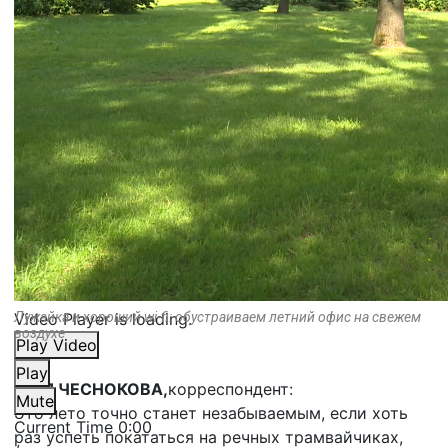
Video Player is loading.
Лужайка и хороший wi-fi: обустраиваем летний офис на свежем
воздухе
Play Video
Play
ЮЛЯ ЧЕСНОКОВА,
корреспондент:
Mute
Это лето точно станет незабываемым, если хоть
Current Time
0:00
раз успеть покататься на речных трамвайчиках,