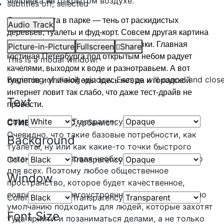
человека на открытом воздухе.
subtitles off
, selected
Для комфорта в парке — тень от раскидистых
Audio Track
деревьев, туалеты и фуд-корт. Совсем другая картина
на обновлённой набережной Карповки. Главная
Picture-in-Picture
Fullscreen
Share
гостиная Петербурга под открытым небом радует
This is a modal window.
качелями, выходом к воде и разнотравьем. А вот
Beginning of dialog window. Escape will cancel and clos
туалетов и уличной еды здесь нет, да и городской
интернет ловит так слабо, что даже тест-драйв не
Text
провести.
Color
Transparency
СТИВ КАДДИНС,
урбанист:
Очевидно, что такие базовые потребности, как
Background
туалеты, ну или как какие-то точки быстрого
питания -это базовая необходимость абсолютно
Color
Transparency
для всех. Поэтому любое общественное
Window
пространство, которое будет качественное,
современное, благоустроенное, оно уже будет по
Color
Transparency
умолчанию подходить для людей, которые захотят
Font Size
туда прийти и позаниматься делами, а не только