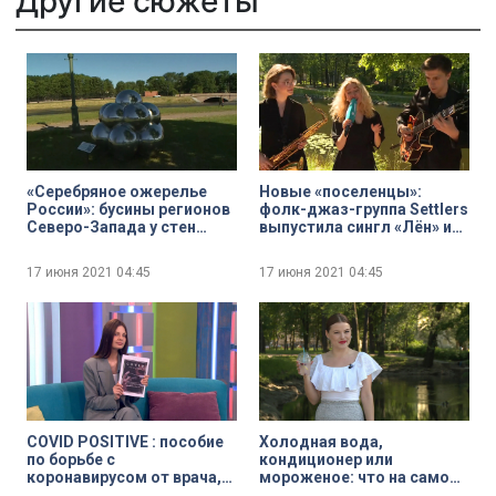
Другие сюжеты
«Серебряное ожерелье
Новые «поселенцы»:
России»: бусины регионов
фолк-джаз-группа Settlers
Северо-Запада у стен
выпустила сингл «Лён» из
Петропавловской
будущего альбома «У
крепости
заветного столба»
17 июня 2021
04:45
17 июня 2021
04:45
COVID POSITIVE : пособие
Холодная вода,
по борьбе с
кондиционер или
коронавирусом от врача,
мороженое: что на самом
блогера и будущего
деле поможет легче