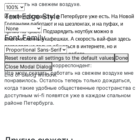
отдохнуть на свежем воздухе.
Text Edge Style
И такое пространство в Петербурге уже есть. На Новой
Голландии работают и на шезлонгах, и на пуфах, и
прямо на траве. Подзарядить ноутбук можно в
Font Family
многочисленных кафешках. А скорость вай-фая здесь
позволяет не только общаться в интернете, но и
обмениваться файлами по работе.
Reset
restore all settings to the default values
Done
ЮЛЯ ЧЕСНОКОВА,
корреспондент:
Close Modal Dialog
Что могу сказать, работать на свежем воздухе мне
End of dialog window.
понравилось. Осталось теперь только дождаться,
когда такие удобные общественные пространства с
доступным wi-fi появятся уже в каждом спальном
районе Петербурга.