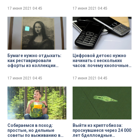
поддержке сборной
России по футболу
17 июня 2021
04:45
17 июня 2021
04:45
Бумаге нужно отдыхать:
Цифровой детокс нужно
как реставрировали
начинать с нескольких
офорты из коллекции
часов: почему кнопочные
Эрмитажа
телефоны вытесняют
смартфоны
17 июня 2021
04:45
17 июня 2021
04:45
Собираемся в поход:
Выйти из криптобиоза:
простые, но дельные
проснувшиеся через 24 000
советы по выживанию в
лет бделлоидные