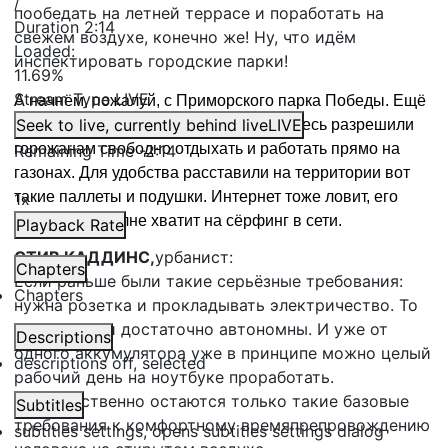
/
пообедать на летней террасе и поработать на
Duration
2:14
свежем воздухе, конечно же! Ну, что идём
Loaded
:
инспектировать городские парки!
11.69%
Stream Type
LIVE
А начнём, пожалуй, с Приморского парка Победы. Ещё
Seek to live, currently behind live
LIVE
до того, как это стало мейнстримом, здесь разрешили
горожанам свободно отдыхать и работать прямо на
Remaining Time
-
2:14
газонах. Для удобства расставили на территории вот
такие паллеты и подушки. Интернет тоже ловит, его
1x
мощности вполне хватит на с
ё
рфинг в сети.
Playback Rate
СТИВ КАДДИНС,
урбанист:
Chapters
Если раньше были такие серьёзные требования:
Chapters
нужна розетка и прокладывать электричество. То
теперь люди достаточно автономны. И уже от
Descriptions
одного аккумулятора уже в принципе можно целый
descriptions off
, selected
рабочий день на ноутбуке проработать.
Соответственно остаются только такие базовые
Subtitles
требования к комфортному времяпрепровождению
subtitles settings
, opens subtitles settings dialog