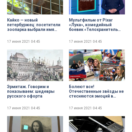
Кайко — новый
Мультфильм от Pixar
петербуржец: посетители
«Лука», комедийный
зоопарка выбрали имя
боевик «Телохранитель
детёнышу макаки
жены киллера» и драма
«Человек, который
17 июня 2021
04:45
17 июня 2021
04:45
продал свою кожу» —
кинопремьеры недели
Эрмитаж. Говорим и
Болеют все!
показываем: шедевры
Отечественные звёзды не
русского офорта
стесняются эмоций в
поддержке сборной
России по футболу
17 июня 2021
04:45
17 июня 2021
04:45