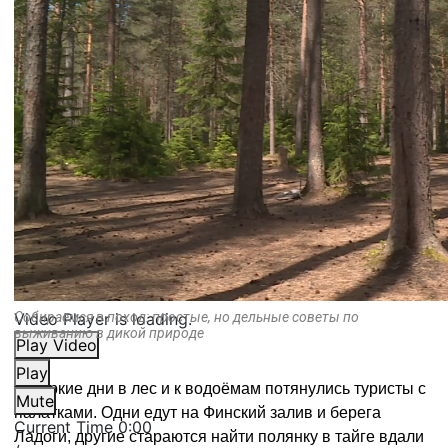
Video Player is loading.
Собираемся в поход: простые, но дельные советы по
выживанию в дикой природе
Play Video
Play
В жаркие дни в лес и к водоёмам потянулись туристы с
Mute
палатками. Одни едут на Финский залив и берега
Current Time
0:00
Ладоги, другие стараются найти полянку в тайге вдали