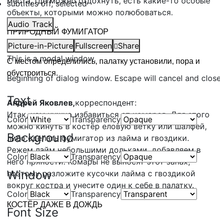
места, где можно отдохнуть, есть какие-то особые
subtitles off
, selected
объекты, которыми можно полюбоваться.
Audio Track
ПРИРОДНЫЙ ФУМИГАТОР
Picture-in-Picture
Fullscreen
Share
This is a modal window.
С местом определились, палатку установили, пора и
обустроиться.
Beginning of dialog window. Escape will cancel and clos
Text
Андрей Яковлев,
корреспондент:
Итак, нам нужно избавиться от комаров. Для этого
Color
Transparency
можно кинуть в костёр еловую ветку или шалфей,
Background
либо сделать фумигатор из лайма и гвоздики.
Режем лайм небольшими дольками, добавляем в
Color
Transparency
него пряности. Комары не выносят этот запах,
Window
поэтому разложите кусочки лайма с гвоздикой
вокруг костра и унесите один к себе в палатку.
Color
Transparency
КОСТЁР ДАЖЕ В ДОЖДЬ
Font Size