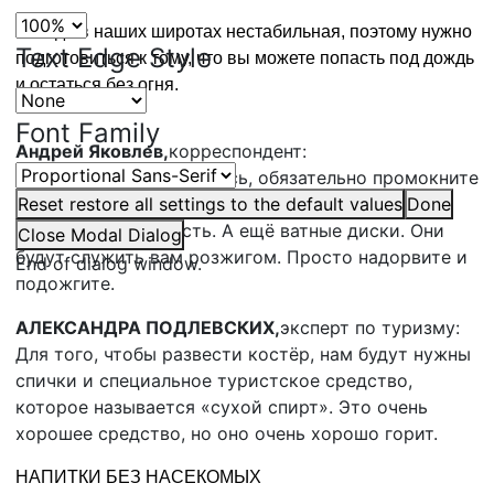
Погода в наших широтах нестабильная, поэтому нужно
Text Edge Style
подготовиться к тому, что вы можете попасть под дождь
и остаться без огня.
Font Family
Андрей Яковлев,
корреспондент:
Чтобы этого не случилось, обязательно промокните
в парафине спички. Каждую по отдельности и
Reset
restore all settings to the default values
Done
конечно вот эту часть. А ещё ватные диски. Они
Close Modal Dialog
будут служить вам розжигом. Просто надорвите и
End of dialog window.
подожгите.
АЛЕКСАНДРА ПОДЛЕВСКИХ,
эксперт по туризму:
Для того, чтобы развести костёр, нам будут нужны
спички и специальное туристское средство,
которое называется «сухой спирт». Это очень
хорошее средство, но оно очень хорошо горит.
НАПИТКИ БЕЗ НАСЕКОМЫХ