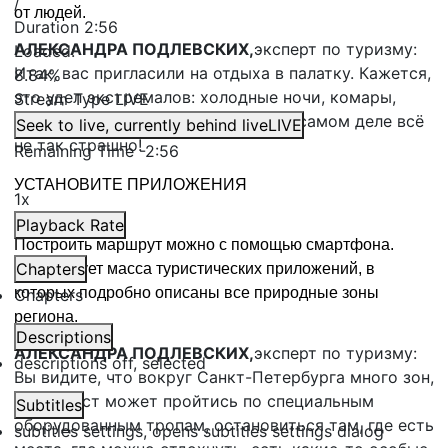
/
от людей.
Duration
2:56
АЛЕКСАНДРА ПОДЛЕВСКИХ,
эксперт по туризму:
Loaded
:
Итак, вас пригласили на отдыха в палатку. Кажется,
8.84%
это удел экстремалов: холодные ночи, комары,
Stream Type
LIVE
дикие звери, что же делать? Но на самом деле всё
Seek to live, currently behind live
LIVE
не так страшно!
Remaining Time
-
2:56
УСТАНОВИТЕ ПРИЛОЖЕНИЯ
1x
Playback Rate
Построить маршрут можно с помощью смартфона.
Chapters
Существует масса туристических приложений, в
которых подробно описаны все природные зоны
Chapters
региона.
Descriptions
АЛЕКСАНДРА ПОДЛЕВСКИХ,
эксперт по туризму:
descriptions off
, selected
Вы видите, что вокруг Санкт-Петербурга много зон,
где турист может пройтись по специальным
Subtitles
оборудованным тропам, остановиться там, где есть
subtitles settings
, opens subtitles settings dialog