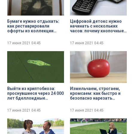
Бумаге нужно отдыхать:
Цифровой детокс нужно
как реставрировали
начинать с нескольких
офорты из коллекции
часов: почему кнопочные
Эрмитажа
телефоны вытесняют
смартфоны
17 июня 2021
04:45
17 июня 2021
04:45
Выйти из криптобиоза:
Измельчаем, строгаем,
проснувшиеся через 24 000
кромсаем: как быстро и
лет бделлоидные
безопасно нарезать
коловратки бросились
овощи и фрукты
размножаться
17 июня 2021
04:45
17 июня 2021
04:45