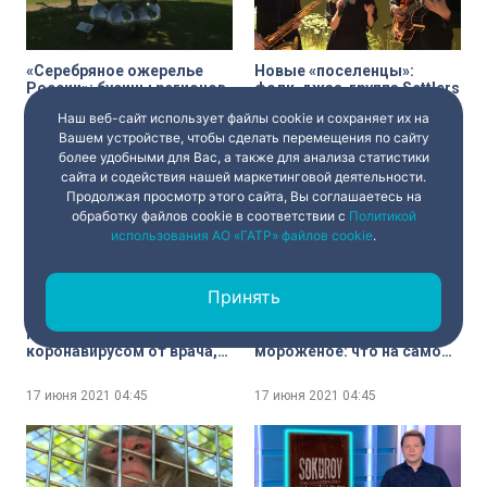
«Серебряное ожерелье
Новые «поселенцы»:
России»: бусины регионов
фолк-джаз-группа Settlers
Северо-Запада у стен
выпустила сингл «Лён» из
Наш веб-сайт использует файлы cookie и сохраняет их на
Петропавловской
будущего альбома «У
Вашем устройстве, чтобы сделать перемещения по сайту
крепости
заветного столба»
17 июня 2021
04:45
17 июня 2021
04:45
более удобными для Вас, а также для анализа статистики
сайта и содействия нашей маркетинговой деятельности.
Продолжая просмотр этого сайта, Вы соглашаетесь на
обработку файлов cookie в соответствии с
Политикой
использования АО «ГАТР» файлов cookie
.
Принять
COVID POSITIVE : пособие
Холодная вода,
по борьбе с
кондиционер или
коронавирусом от врача,
мороженое: что на самом
блогера и будущего
деле поможет легче
политика
перенести жару
17 июня 2021
04:45
17 июня 2021
04:45