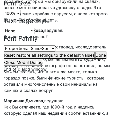
кораблик, который мы обнаружили на скалах,
Font Size
вполне мог позировать художнику с воды. Это
изображение корабля с парусом, с носа которого
Text Edge Style
возможно сброшена сеть.
Марианна Дьякова,
ведущая:
Хорошо нарисовано?
Font Family
Мария Мешалкина,
искусствовед, исследователь
наскального искусства:
Reset
restore all settings to the default values
Done
Очень. К сожалению, мы не знаем кто художник,
Close Modal Dialog
потому что своего автографа он не оставил, но мы
End of dialog window.
можем сказать, что в этом же месте, только
гораздо позже, были финские туристы, которые
оставили многочисленные свои инициалы на
камнях и скалах вокруг.
Марианна Дьякова,
ведущая:
Как Вы отличаете, где 1890-й год и надпись,
которую сделал наш недавний соотечественник, а