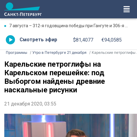
7 августа – 312-я годовщина победы при Гангуте и 306-я годовщина победы при Гренгаме
Смотреть эфир
$81,4077
€94,0585
Программы
Утро в Петербурге 21 декабря
Карельские петроглифы на Карельском перешейке: под Выборгом найдены древние наскальные рисунки
Карельские петроглифы на
Карельском перешейке: под
Выборгом найдены древние
наскальные рисунки
21 декабря 2020, 03:55