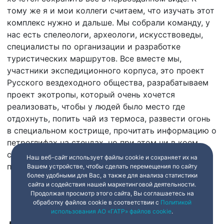
тому же я и мои коллеги считаем, что изучать этот
комплекс нужно и дальше. Мы собрали команду, у
нас есть спелеологи, археологи, искусствоведы,
специалисты по организации и разработке
туристических маршрутов. Все вместе мы,
участники экспедиционного корпуса, это проект
Русского вездеходного общества, разрабатываем
проект экотропы, который очень хочется
реализовать, чтобы у людей было место где
отдохнуть, попить чай из термоса, развести огонь
в специальном кострище, прочитать информацию о
петроглифах на стендах, но при этом ни в коем
случае не оставлять своих собственных
Наш веб-сайт использует файлы cookie и сохраняет их на
петроглифов.
Вашем устройстве, чтобы сделать перемещения по сайту
более удобными для Вас, а также для анализа статистики
сайта и содействия нашей маркетинговой деятельности.
Продолжая просмотр этого сайта, Вы соглашаетесь на
обработку файлов cookie в соответствии с
Политикой
использования АО «ГАТР» файлов cookie
.