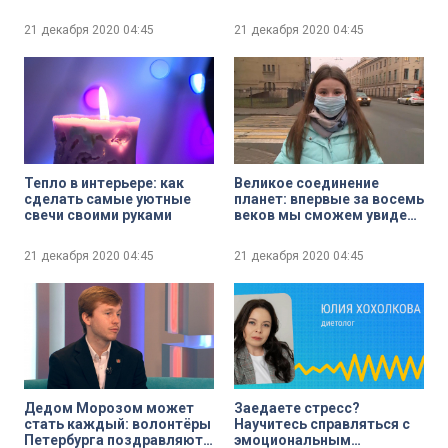
салата
библиотеке
21 декабря 2020
04:45
21 декабря 2020
04:45
Тепло в интерьере: как
Великое соединение
сделать самые уютные
планет: впервые за восемь
свечи своими руками
веков мы сможем увидеть
«двойную звезду» Сатурна
и Юпитера
21 декабря 2020
04:45
21 декабря 2020
04:45
Дедом Морозом может
Заедаете стресс?
стать каждый: волонтёры
Научитесь справляться с
Петербурга поздравляют
эмоциональным