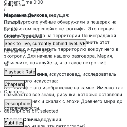
Current Time
0:00
искусства.
/
Марианна Дьякова,
ведущая:
Duration
6:06
Петербургские учёные обнаружили в пещерах на
Loaded
:
Карельском перешейке петроглифы. Это первая
5.48%
подобная находка на территории Ленинградской
Stream Type
LIVE
области. Исследователи хотят сохранить этот
Seek to live, currently behind live
LIVE
памятник и превратить территорию вокруг него в
Remaining Time
-
6:06
экотропу. Для начала нашего разговора, Мария,
объясните, пожалуйста, что такое петроглиф.
1x
Playback Rate
Мария Мешалкина,
искусствовед, исследователь
наскального искусства:
Chapters
Петроглиф – это изображение на камне. Именно так
Chapters
называются все знаки, рисунки, которые оставляли
люди на камнях и скалах с эпохи Древнего мира до
Descriptions
современности.
descriptions off
, selected
Михаил Спичка,
ведущий:
Subtitles
Где именно нашли эти петроглифы?