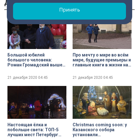
Другие сюжеты
Принять
Большой юбилей
Про мечту о мире во всём
большого человека:
мире, будущие премьеры и
Роман Громадский вышел
главные книги в жизни на
на сцену в роли самого
бегу с Ольгой Погодиной-
себя
Кузминой
21 декабря 2020
04:45
21 декабря 2020
04:45
Настоящая ёлка и
Christmas coming soon: у
побольше света: ТОП-5
Казанского собора
лучших мест Петербург
установили