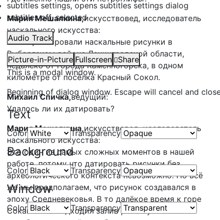
subtitles settings
, opens subtitles settings dialog
subtitles off
, selected
Мария Мешалкина,
искусствовед, исследователь
наскального искусства:
Audio Track
Мы зафиксировали наскальные рисунки в
Выборгском районе Ленинградской области,
Picture-in-Picture
Fullscreen
Share
недалеко от города Каменногорска, в одном
This is a modal window.
километре от посёлка Красный Сокол.
Beginning of dialog window. Escape will cancel and clos
Михаил Спичка,
ведущий:
Удалось ли их датировать?
Text
Мария Мешалкина,
искусствовед, исследователь
Color
Transparency
наскального искусства:
Background
Это один из самых сложных моментов в нашей
работе, потому что датировать рисунки без
Color
Transparency
археологического контекста невозможно. Но всё
Window
же мы предполагаем, что рисунок создавался в
эпоху Средневековья. В то далёкое время к горе
Color
Transparency
Соканлинна подходил залив реки Вуоксы и