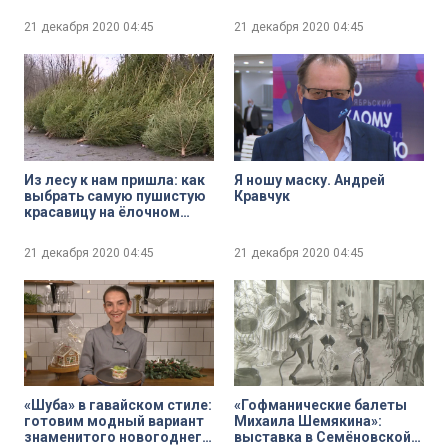
для новогодней
Рождественский вертеп
фотосессии
21 декабря 2020
04:45
21 декабря 2020
04:45
Из лесу к нам пришла: как
Я ношу маску. Андрей
выбрать самую пушистую
Кравчук
красавицу на ёлочном
базаре и сохранить её
надолго
21 декабря 2020
04:45
21 декабря 2020
04:45
«Шуба» в гавайском стиле:
«Гофманические балеты
готовим модный вариант
Михаила Шемякина»:
знаменитого новогоднего
выставка в Семёновской