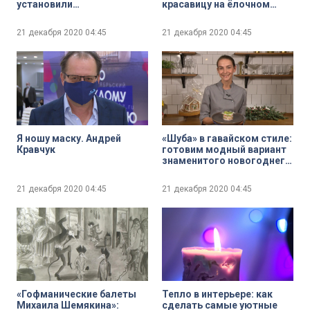
установили
красавицу на ёлочном
Рождественский вертеп
базаре и сохранить её
надолго
21 декабря 2020
04:45
21 декабря 2020
04:45
Я ношу маску. Андрей
«Шуба» в гавайском стиле:
Кравчук
готовим модный вариант
знаменитого новогоднего
салата
21 декабря 2020
04:45
21 декабря 2020
04:45
«Гофманические балеты
Тепло в интерьере: как
Михаила Шемякина»:
сделать самые уютные