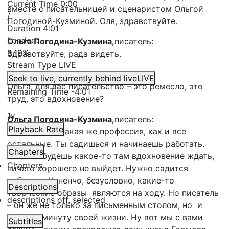
Current Time
0:00
вместе с писательницей и сценаристом Ольгой
/
Погодиной-Кузминой. Оля, здравствуйте.
Duration
4:01
Loaded
:
Ольга Погодина-Кузмина,
писатель:
8.19%
Здравствуйте, рада видеть.
Stream Type
LIVE
Валентин Кузнецов,
корреспондент:
Seek to live, currently behind live
LIVE
Ольга, для вас писательство – это ремесло, это
Remaining Time
-
4:01
труд, это вдохновение?
1x
Ольга Погодина-Кузмина,
писатель:
Playback Rate
Наше дело – такая же профессия, как и все
остальные. Ты садишься и начинаешь работать.
Chapters
Если ты будешь какое-то там вдохновение ждать,
Chapters
ничего хорошего не выйдет. Нужно садится
работать. Коненчо, безусловно, какие-то
Descriptions
творческие образы являются на ходу. Но писатель
descriptions off
, selected
– он же не только за письменным столом, но и
каждую минуту своей жизни. Ну вот мы с вами
Subtitles