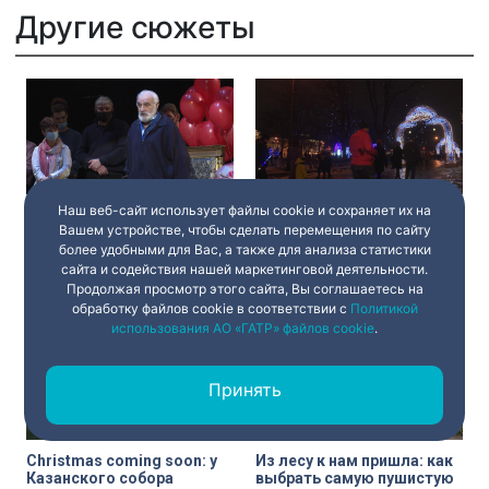
Другие сюжеты
Наш веб-сайт использует файлы cookie и сохраняет их на
Большой юбилей
Настоящая ёлка и
Вашем устройстве, чтобы сделать перемещения по сайту
большого человека:
побольше света: ТОП-5
Роман Громадский вышел
лучших мест Петербург
более удобными для Вас, а также для анализа статистики
на сцену в роли самого
для новогодней
сайта и содействия нашей маркетинговой деятельности.
себя
фотосессии
Продолжая просмотр этого сайта, Вы соглашаетесь на
21 декабря 2020
04:45
21 декабря 2020
04:45
обработку файлов cookie в соответствии с
Политикой
использования АО «ГАТР» файлов cookie
.
Принять
Christmas coming soon: у
Из лесу к нам пришла: как
Казанского собора
выбрать самую пушистую