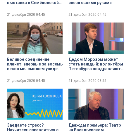
выставка в Семёновской
свечи своими руками
библиотеке
21 декабря 2020
04:45
21 декабря 2020
04:45
Великое соединение
Дедом Морозом может
планет: впервые за восемь
стать каждый: волонтёры
веков мы сможем увидеть
Петербурга поздравляют
«двойную звезду» Сатурна
пациентов детских
и Юпитера
больниц
21 декабря 2020
04:45
21 декабря 2020
03:55
Заедаете стресс?
Дважды премьера: Театр
Научитесь справляться с
на Васильевском