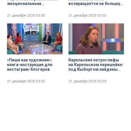
эмоциональным
возвращается на большую
перееданием
сцену с новой постановкой
«Сон в летнюю ночь»
21 декабря 2020
03:55
21 декабря 2020
03:55
«Пиши как художник»:
Карельские петроглифы
книга-инструкция для
на Карельском перешейке:
инстаграм-блогеров
под Выборгом найдены
древние наскальные
рисунки
21 декабря 2020
03:55
21 декабря 2020
03:55