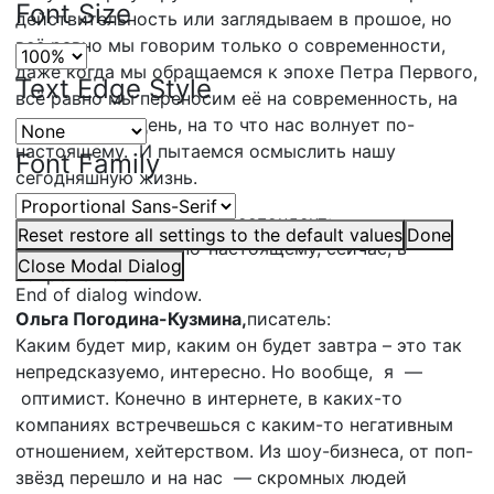
Font Size
действительность или заглядываем в прошое, но
всё равно мы говорим только о современности,
даже когда мы обращаемся к эпохе Петра Первого,
Text Edge Style
всё равно мы переносим её на современность, на
сегодняшний день, на то что нас волнует по-
настоящему. И пытаемся осмыслить нашу
Font Family
сегодняшную жизнь.
Валентин Кузнецов,
корреспондент:
Reset
restore all settings to the default values
Done
А что вас волнует по-настоящему, сейчас, в
Close Modal Dialog
современности?
End of dialog window.
Ольга Погодина-Кузмина,
писатель:
Каким будет мир, каким он будет завтра – это так
непредсказуемо, интересно. Но вообще, я —
оптимист. Конечно в интернете, в каких-то
компаниях встречвешься с каким-то негативным
отношением, хейтерством. Из шоу-бизнеса, от поп-
звёзд перешло и на нас — скромных людей