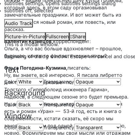
бежим – видим прекрасную дачу купца Громова,
subtitles settings
, opens subtitles settings dialog
который здесь, в этом саду оргазиовывал
subtitles off
, selected
замечательные праздники. И вот может быть из
этого родится новый роман, или повесть, или
Audio Track
рассказ.
Picture-in-Picture
Fullscreen
Share
Валентин Кузнецов,
корреспондент:
This is a modal window.
Ольга, а что вас больше вдохновляет – прошлое,
будущее, какие-то фантастические миры?
Beginning of dialog window. Escape will cancel and clos
Ольга Погодина-Кузмина,
писатель:
Text
Ну, вы знаете, всё интересно. Я писала либретто
Color
Transparency
для театра «Зазеркалье» по роману Алесея
Толстого «Гиперболоид инженера Гарина»,
Background
надеюсь, в следующем сезоне это будет премьера.
Ну, а вообще, конечно, интересно всякое, у меня
Color
Transparency
есть и роман «Уран» — 53-й год, есть и книга о
Window
современности, кстати сказать, её скоро мы
заново выпустим под одной обложкой, трилогию,
Color
Transparency
новую. Формулируем мы свои мысли или отражаем