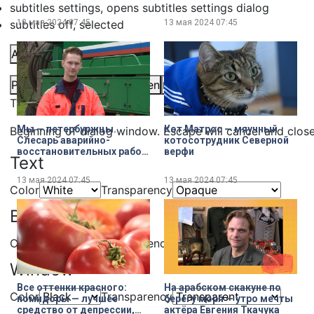
фестивале корюшки
subtitles settings
, opens subtitles settings dialog
13 мая 2024
07:45
13 мая 2024
07:45
subtitles off
, selected
Audio Track
Picture-in-Picture
Fullscreen
Share
This is a modal window.
Мы — петербуржцы.
Кот Матрос — мяучный
Beginning of dialog window. Escape will cancel and clos
Слесарь аварийно-
котосотрудник Северной
восстановительных работ
верфи
Text
Дмитрий Дащенок
13 мая 2024
07:45
13 мая 2024
07:45
Color
Transparency
Background
Color
Transparency
Window
Все оттенки красного:
На арабском скакуне по
Color
Transparency
помидоры — лучшее
берегу моря — утро мечты
средство от депрессии,
актёра Евгения Ткачука