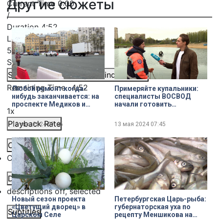
Другие сюжеты
Current Time
0:00
/
Duration
4:52
Loaded
:
5.44%
Stream Type
LIVE
Seek to live, currently behind live
LIVE
Remaining Time
-
4:52
Любой ремонт когда-
Примеряйте купальники:
нибудь заканчивается: на
специалисты ВОСВОД
проспекте Медиков и
начали готовить
1x
съездах с
городские водоёмы к
Кантемировского моста
летнему сезону
Playback Rate
13 мая 2024
07:45
13 мая 2024
07:45
открыли движение
Chapters
Chapters
Descriptions
descriptions off
, selected
Новый сезон проекта
Петербургская Царь-рыба:
«Цветущий дворец» в
губернаторская уха по
Subtitles
Царском Селе
рецепту Меншикова на