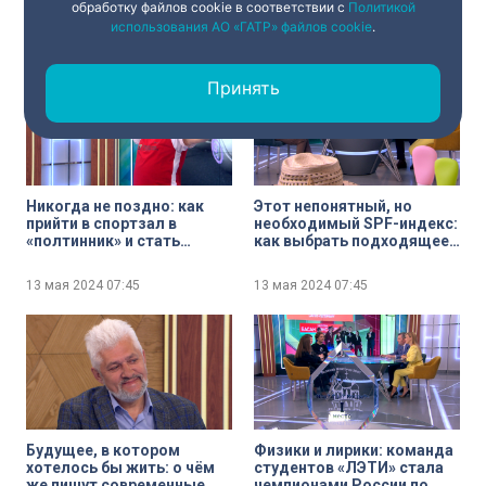
обработку файлов cookie в соответствии с
Политикой
крепости
почти на 40 процентов
использования АО «ГАТР» файлов cookie
.
13 мая 2024
07:45
13 мая 2024
07:45
Принять
Никогда не поздно: как
Этот непонятный, но
прийти в спортзал в
необходимый SPF-индекс:
«полтинник» и стать
как выбрать подходящее
Чемпионом России
солнцезащитное
средство
13 мая 2024
07:45
13 мая 2024
07:45
Будущее, в котором
Физики и лирики: команда
хотелось бы жить: о чём
студентов «ЛЭТИ» стала
же пишут современные
чемпионами России по