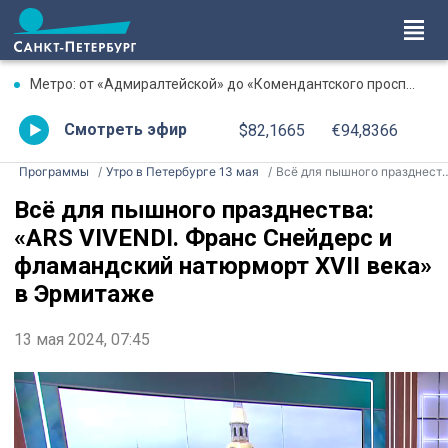
Метро: от «Адмиралтейской» до «Комендантского проспекта» увеличен интервал
Смотреть эфир
$82,1665
€94,8366
Программы
Утро в Петербурге 13 мая
Всё для пышного празднества: «ARS VIVENDI. Франс Снейдерс и фламандский натюрморт XVII века» в Эрмитаже
Всё для пышного празднества:
«ARS VIVENDI. Франс Снейдерс и
фламандский натюрморт XVII века»
в Эрмитаже
13 мая 2024, 07:45