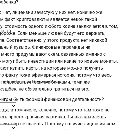
тробанка?
:
Нет, лицензии зачастую у них нет, конечно же.
ам факт криптовалюты является некой такой
у, стоимость одного любого коина заключается в том,
dialog
дороже. Если меньше людей будут его держать,
е. Соответственно, у этого продукта нет никакой
мыльный пузырь. Финансовые пирамиды на
 много придумывают схем, связанных именно с
о могут быть инвестиции или какие-то новые монеты,
ают купить карты, на которые можно получить
по факту тоже эфемерная история, потому что весь
ncel and close the window.
 пользоваться теми же банками, теми же
эшбек, не обязательно тратиться на это.
н-игры быть формой финансовой деятельности?
:
Да, в том числе, конечно, потому что там тоже не
о есть просто красивая картинка. Ты вкладываешь
о сих пор не знаешь. Поэтому наличие лицензии, чем