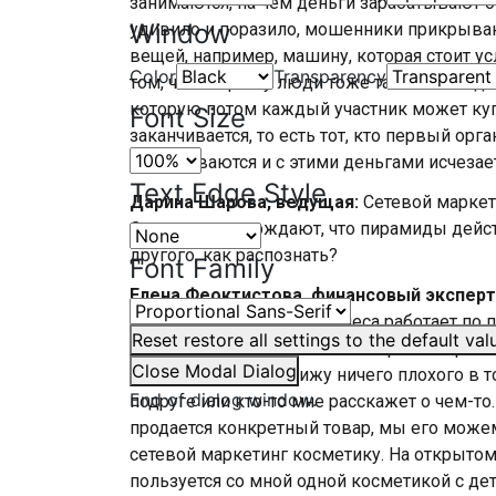
занимаются, на чем деньги зарабатывают о
Window
удивило и поразило, мошенники прикрываю
вещей, например, машину, которая стоит у
Color
Transparency
том, что по факту люди тоже так же вклад
которую потом каждый участник может купи
Font Size
заканчивается, то есть тот, кто первый орг
накапливаются и с этими деньгами исчезает
Text Edge Style
Дарина Шарова, ведущая:
Сетевой маркет
Эксперты утверждают, что пирамиды действ
другого, как распознать?
Font Family
Елена Феоктистова, финансовый эксперт
реального здорового бизнеса работает по 
Reset
restore all settings to the default val
это система продвижения товаров от прои
Close Modal Dialog
посредников. Я не вижу ничего плохого в т
End of dialog window.
подруге или кто-то мне расскажет о чем-то
продается конкретный товар, мы его можем 
сетевой маркетинг косметику. На открытом
пользуется со мной одной косметикой с детс