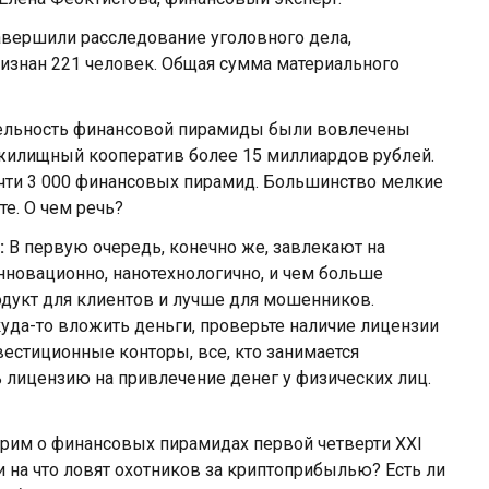
авершили расследование уголовного дела,
изнан 221 человек. Общая сумма материального
тельность финансовой пирамиды были вовлечены
 жилищный кооператив более 15 миллиардов рублей.
чти 3 000 финансовых пирамид. Большинство мелкие
е. О чем речь?
:
В первую очередь, конечно же, завлекают на
нновационно, нанотехнологично, и чем больше
одукт для клиентов и лучше для мошенников.
уда-то вложить деньги, проверьте наличие лицензии
нвестиционные конторы, все, кто занимается
 лицензию на привлечение денег у физических лиц.
рим о финансовых пирамидах первой четверти XXI
и на что ловят охотников за криптоприбылью? Есть ли