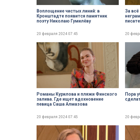
Воплощение чистых линий: в
За всё
Кронштадте появится памятник
неграм
поэту Николаю Гумилёву
писате
опасн
20 февраля 2024
07:45
20 февр
Романы Курилова и пляжи Финского
Пора у
залива. Где ищет вдохновение
сделат
певица Саша Алмазова
20 февраля 2024
07:45
20 февр