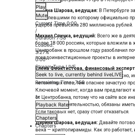
Play
Дарина Шарова, ведущая:
В Петербурге з
Mute
потерпевшими по которому официально пр
Current Time
0:00
ущерба превысила 280 миллионов рублей.
/
Михаил Спичка, ведущий:
Всего же в дея
Duration
7:58
более 18 000 россиян, которые вложили в
Loaded
:
Центробанк в прошлом году разоблачил по
3.27%
псевдоинвестиционные проекты в интернет
0:00
Stream Type
LIVE
Елена Феоктистова, финансовый эксперт
Seek to live, currently behind live
LIVE
«вложить деньги выгодно», это надежно, и
Remaining Time
-
7:58
непонятных слов, тем опаснее зачастую пр
Ключевой момент, когда вам предлагают к
1x
от Центробанка, потому что на сайте все и
финансовой деятельностью, обязаны иметь
Playback Rate
Если таковых нет, сразу стоит отказаться.
Chapters
Дарина Шарова, ведущая:
Давайте погово
Chapters
века — криптопирамиды. Как это работает, 