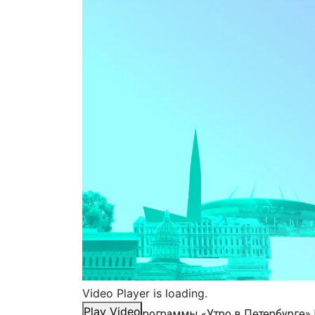
Video Player is loading.
Play Video
В гостях у программы «Утро​ в​ Петербурге