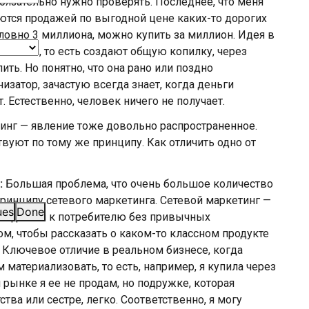
бязательно нужно проверять. Последнее, что меня
тся продажей по выгодной цене каких-то дорогих
словно 3 миллиона, можно купить за миллион. Идея в
ываются, то есть создают общую копилку, через
ть. Но понятно, что она рано или поздно
анизатор, зачастую всегда знает, когда деньги
. Естественно, человек ничего не получает.
инг — явление тоже довольно распространенное.
уют по тому же принципу. Как отличить одно от
:
Большая проблема, что очень большое количество
принципу сетевого маркетинга. Сетевой маркетинг —
ues
Done
зводителя к потребителю без привычных
ом, чтобы рассказать о каком-то классном продукте
. Ключевое отличие в реальном бизнесе, когда
материализовать, то есть, например, я купила через
 рынке я ее не продам, но подружке, которая
тва или сестре, легко. Соответственно, я могу