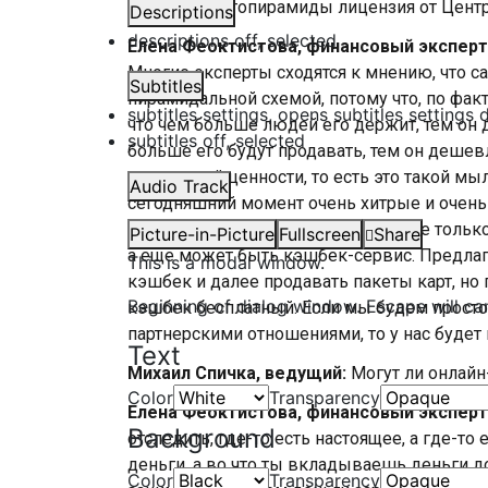
у такой криптопирамиды лицензия от Цен
Descriptions
descriptions off
, selected
Елена Феоктистова, финансовый эксперт
Многие эксперты сходятся к мнению, что с
Subtitles
пирамидальной схемой, потому что, по факт
subtitles settings
, opens subtitles settings 
что чем больше людей его держит, тем он 
subtitles off
, selected
больше его будут продавать, тем он дешевл
внутренней ценности, то есть это такой 
Audio Track
сегодняшний момент очень хитрые и очень
вовлечением людей во что-либо. Не тольк
Picture-in-Picture
Fullscreen
Share
а еще может быть кэшбек-сервис. Предлаг
This is a modal window.
кэшбек и далее продавать пакеты карт, но 
Beginning of dialog window. Escape will ca
кэшбек бесплатный. Если мы будем просто
партнерскими отношениями, то у нас будет к
Text
Михаил Спичка, ведущий:
Могут ли онлай
Color
Transparency
Елена Феоктистова, финансовый эксперт
Background
отследить, где-то есть настоящее, а где-т
деньги, а во что ты вкладываешь деньги д
Color
Transparency