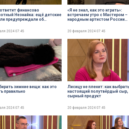
 ответит финансово
«Я не знал, как это играть»:
отный Незнайка: ещё детские
встречаем утро с Мастером –
ли предупреждали об
народным артистом России
ости финансовых пирамид
Александром Галибиным
аля 2024
07:45
20 февраля 2024
07:45
бирать зимние вещи: как это
Лисицу не пленит: как выбрат
ь правильно
настоящий полутвёрдый сыр, 
сырный продукт
аля 2024
07:45
20 февраля 2024
07:45