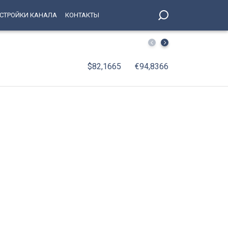
СТРОЙКИ КАНАЛА
КОНТАКТЫ
От паровозов до «Скворца»: 75 лет исполняется мотор
$82,1665
€94,8366