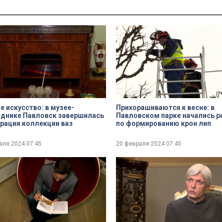
е искусство: в музее-
Прихорашиваются к весне: в
днике Павловск завершилась
Павловском парке начались 
рация коллекции ваз
по формированию крон лип
аля 2024
07:45
20 февраля 2024
07:45