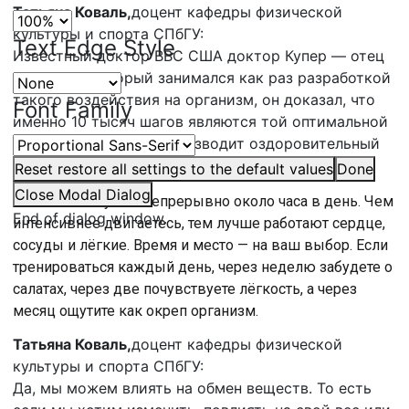
Татьяна Коваль,
доцент кафедры физической
культуры и спорта СПбГУ:
Text Edge Style
Известный доктор ВВС США доктор Купер — отец
аэробики, который занимался как раз разработкой
такого воздействия на организм, он доказал, что
Font Family
именно 10 тысяч шагов являются той оптимальной
нагрузкой, которая производит оздоровительный
эффект на организм. Да это реально так.
Reset
restore all settings to the default values
Done
Close Modal Dialog
Заниматься нужно непрерывно около часа в день. Чем
End of dialog window.
интенсивнее двигаетесь, тем лучше работают сердце,
сосуды и лёгкие. Время и место — на ваш выбор. Если
тренироваться каждый день, через неделю забудете о
салатах, через две почувствуете лёгкость, а через
месяц ощутите как окреп организм.
Татьяна Коваль,
доцент кафедры физической
культуры и спорта СПбГУ:
Да, мы можем влиять на обмен веществ. То есть