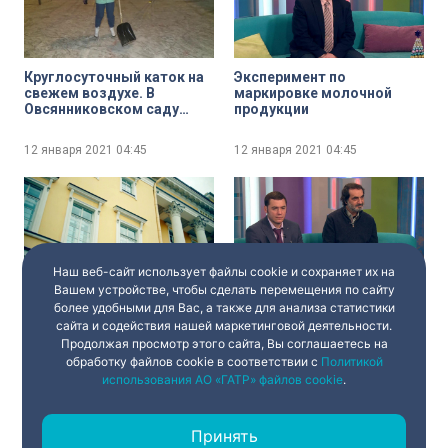
Круглосуточный каток на
Эксперимент по
свежем воздухе. В
маркировке молочной
Овсянниковском саду
продукции
залили спортивную
площадку
12 января 2021
04:45
12 января 2021
04:45
Наш веб-сайт использует файлы cookie и сохраняет их на
Вашем устройстве, чтобы сделать перемещения по сайту
Дневник Победы.
Выставка «Художники —
более удобными для Вас, а также для анализа статистики
Наступление советских
врачам»
сайта и содействия нашей маркетинговой деятельности.
войск зимой 1943 года
Продолжая просмотр этого сайта, Вы соглашаетесь на
обработку файлов cookie в соответствии с
Политикой
12 января 2021
04:45
12 января 2021
04:45
использования АО «ГАТР» файлов cookie
.
Принять