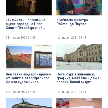
«Тиль Уленшпигель» на
К юбилею маэстро
сцене города на Неве.
Раймонда Паулса
Санкт-Петербургский
независимый Городской
театр готовит премьеру по
12 января 2021
04:45
12 января 2021
04:45
роману Шарля Де Костера
Выставка-подарок врачам
Петербург в живописи,
от Санкт-Петербургского
графике, металле и даже
Союза художников
словах. Какой видят
Северную столицу
концептуальные
12 января 2021
04:45
12 января 2021
04:45
художники