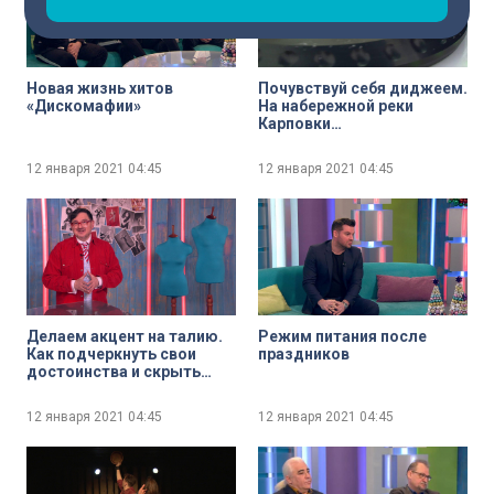
Новая жизнь хитов
Почувствуй себя диджеем.
«Дискомафии»
На набережной реки
Карповки
заработал профессиональны
пульт, на котором любой
12 января 2021
04:45
12 января 2021
04:45
желающий может
поставить свою музыку
Делаем акцент на талию.
Режим питания после
Как подчеркнуть свои
праздников
достоинства и скрыть
недостатки
12 января 2021
04:45
12 января 2021
04:45