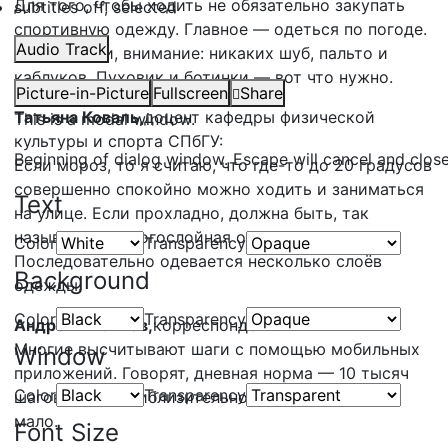
Для того, чтобы ходить не обязательно закупать
subtitles off
, selected
спортивную одежду. Главное — одеться по погоде.
Audio Track
Но, девушки, внимание: никаких шуб, пальто и
каблуков. Пуховик и ботинки — вот что нужно.
Picture-in-Picture
Fullscreen
Share
Татьяна Коваль,
доцент кафедры физической
This is a modal window.
культуры и спорта СПбГУ:
Beginning of dialog window. Escape will cancel and clos
Если мороз, то я считаю, что где-то до 20 градусов
совершенно спокойно можно ходить и заниматься
Text
на улице. Если прохладно, должна быть, так
называемая, многослойная одежда.
Color
Transparency
Последовательно одевается несколько слоёв
Background
одежды.
Color
Transparency
Андрей Яковлев,
корреспондент:
Многие высчитывают шаги с помощью мобильных
Window
приложений. Говорят, дневная норма — 10 тысяч
Color
Transparency
шагов. А это приблизительно 9 километров. Не
мало.
Font Size