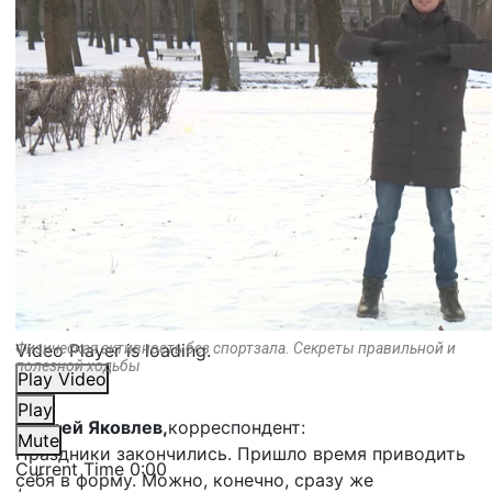
Video Player is loading.
Физическая активность без спортзала. Секреты правильной и
полезной ходьбы
Play Video
Play
Андрей Яковлев,
корреспондент:
Mute
Праздники закончились. Пришло время приводить
Current Time
0:00
себя в форму. Можно, конечно, сразу же