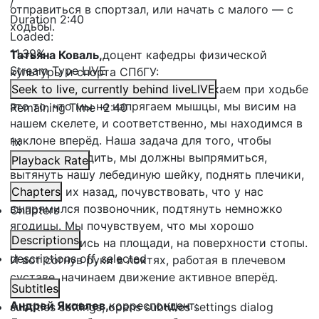
/
отправиться в спортзал, или начать с малого — с
Duration
2:40
ходьбы.
Loaded
:
11.39%
Татьяна Коваль,
доцент кафедры физической
Stream Type
LIVE
культуры и спорта СПбГУ:
Ошибка, которую первую мы допускаем при ходьбе
Seek to live, currently behind live
LIVE
это то, что мы не напрягаем мышцы, мы висим на
Remaining Time
-
2:40
нашем скелете, и соответственно, мы находимся в
наклоне вперёд. Наша задача для того, чтобы
1x
правильно ходить, мы должны выпрямиться,
Playback Rate
вытянуть нашу лебединую шейку, поднять плечики,
опустить их назад, почувствовать, что у нас
Chapters
выпрямился позвоночник, подтянуть немножко
Chapters
ягодицы. Мы почувствуем, что мы хорошо
Descriptions
расположились на площади, на поверхности стопы.
descriptions off
, selected
И вот согнув руки в локтях, работая в плечевом
суставе, начинаем движение активное вперёд.
Subtitles
Андрей Яковлев,
корреспондент:
subtitles settings
, opens subtitles settings dialog