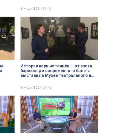
3 июля 2024
07:45
ак
История парных танцев — от эпохи
х
барокко до современного балета:
выставка в Музее театрального и
музыкального искусства
3 июля 2024
07:45