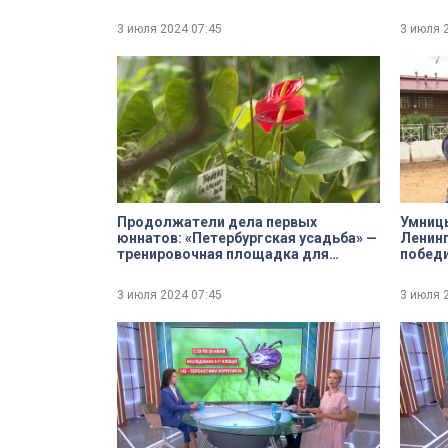
большой поклонник саксофона
3 июля 2024
07:45
3 июля 
Продолжатели дела первых
Умницы
юннатов: «Петербургская усадьба» —
Ленинг
тренировочная площадка для
победи
студентов Садово-архитектурного
«Иппо
колледжа
3 июля 2024
07:45
3 июля 