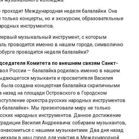
 проходит Международная неделя балалайки. Она
е только концерты, но и экскурсии, образовательные
ародных инструментов.
 первый музыкальный инструмент, с которым
иваль проводится именно в нашем городе, символично
рбурге проводится неделя балалайки?
дседателя Комитета по внешним связям Санкт-
вол России — балалайка родилась именно в нашем
выдающегося музыканта и просветителя Василия
д была создана концертная балалайка скрипичными
да назад на площади Островского в Городском
ступление оркестра русских народных инструментов
 балалайке». Мы презентовали миру не только
русских народных инструментов. Данное достижение
традиции Василия Андреевича: собираем музыкантов,
знакомиться с нашими музыкантами. Два дня назад
риехали в наш город для участия в Международной