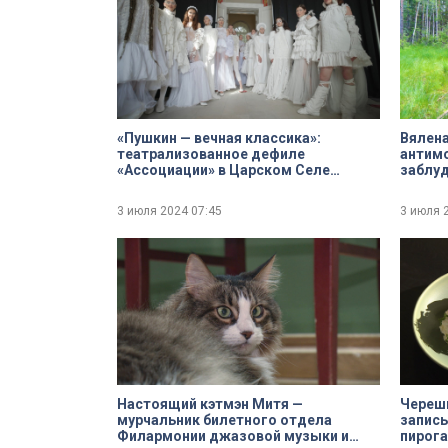
«Пушкин — вечная классика»:
Вялена
театрализованное дефиле
антимо
«Ассоциации» в Царском Селе
заблу
посвятили 225-летию поэта
свежие
Глазко
3 июля 2024
07:45
3 июля 
Настоящий кэтмэн Митя —
Череш
мурчальник билетного отдела
записы
Филармонии джазовой музыки и
пирога