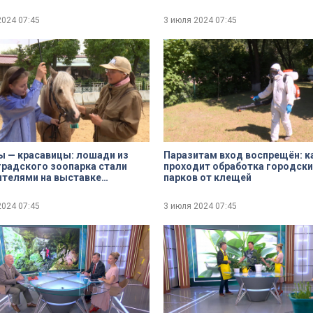
2024
07:45
3 июля 2024
07:45
 — красавицы: лошади из
Паразитам вход воспрещён: к
радского зоопарка стали
проходит обработка городски
телями на выставке
парков от клещей
сфера»
2024
07:45
3 июля 2024
07:45