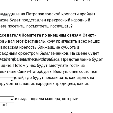
 выходные на Петропавловской крепости пройдёт
dialog
также будет представлен прекрасный народный
ете посетить, посмотреть, послушать?
дседателя Комитета по внешним связям Санкт-
овывал этот фестиваль, хочу пригласить всех наших
вловская крепость ближайшие суббота и
я сводным оркестром балалаечников. На сцене будет
ncel and close the window.
кколо до балалайки контрабаса. Представление будет
дите. Потом у нас будут выступать гости из
лективы Санкт-Петербурга. Выступления состоятся
 для детей, где будут показывать, как играть на
трументы в наших народных традициях, как их
балалайки выдающиеся мастера, которые
ент?