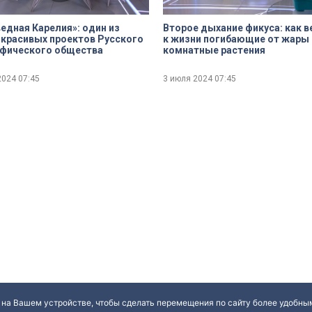
ная Карелия»: один из
Второе дыхание фикуса: как в
красивых проектов Русского
к жизни погибающие от жары
афического общества
комнатные растения
2024
07:45
3 июля 2024
07:45
 на Вашем устройстве, чтобы сделать перемещения по сайту более удобным