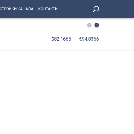
СТРОЙКИ КАНАЛА
КОНТАКТЫ
Метро: от «Адмиралтейской» до «Комендантского просп
$82,1665
€94,8366