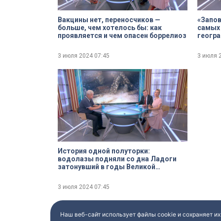
Вакцины нет, переносчиков —
«Заповед
больше, чем хотелось бы: как
самых 
проявляется и чем опасен боррелиоз
геогр
3 июля 2024
07:45
3 июля 
История одной полуторки:
водолазы подняли со дна Ладоги
затонувший в годы Великой
Отечественной войны ЗИС-5
3 июля 2024
07:45
Наш веб-сайт использует файлы cookie и сохраняет их