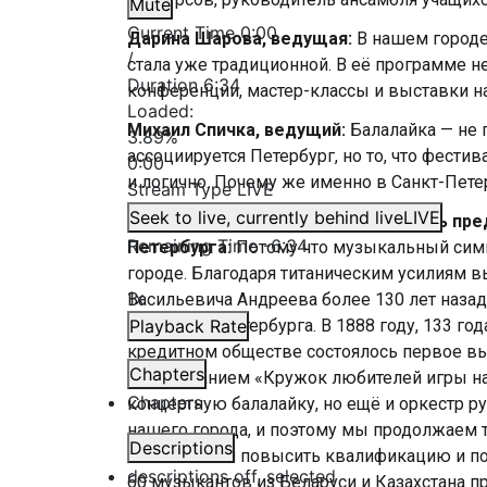
Mute
Current Time
0:00
Дарина Шарова, ведущая:
В нашем городе
/
стала уже традиционной. В её программе н
Duration
6:34
конференции, мастер-классы и выставки н
Loaded
:
Михаил Спичка, ведущий:
Балалайка — не
3.89%
ассоциируется Петербург, но то, что фест
0:00
и логично. Почему же именно в Санкт-Пете
Stream Type
LIVE
Seek to live, currently behind live
LIVE
Сергей Марков, первый заместитель пре
Remaining Time
-
6:34
Петербурга:
Потому что музыкальный сим
городе. Благодаря титаническим усилиям 
1x
Васильевича Андреева более 130 лет наза
мастерами Петербурга. В 1888 году, 133 го
Playback Rate
кредитном обществе состоялось первое вы
Chapters
под названием «Кружок любителей игры на
Chapters
концертную балалайку, но ещё и оркестр 
нашего города, и поэтому мы продолжаем 
Descriptions
помогаем им повысить квалификацию и по
descriptions off
, selected
60 музыкантов из Беларуси и Казахстана п