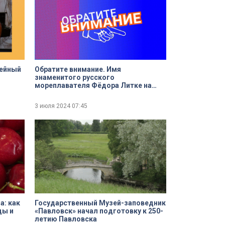
мейный
Обратите внимание. Имя
знаменитого русского
мореплавателя Фёдора Литке на
кой
карте Петербурга
3 июля 2024
07:45
а: как
Государственный Музей-заповедник
ды и
«Павловск» начал подготовку к 250-
летию Павловска