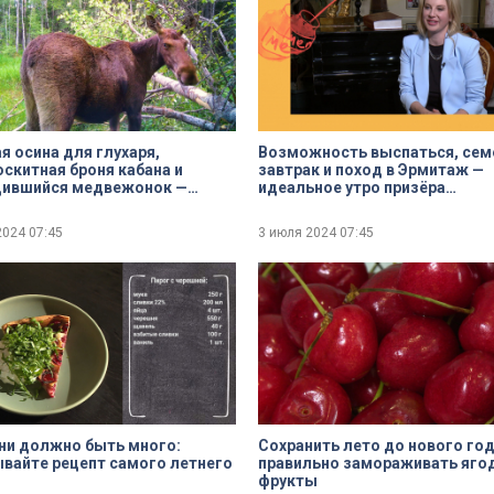
я осина для глухаря,
Возможность выспаться, се
скитная броня кабана и
завтрак и поход в Эрмитаж —
дившийся медвежонок —
идеальное утро призёра
 лесные новости от Павла
Олимпийских игр Ирины Слуц
ва
2024
07:45
3 июля 2024
07:45
ни должно быть много:
Сохранить лето до нового год
вайте рецепт самого летнего
правильно замораживать яго
фрукты