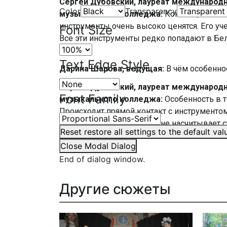
Сергей Дубовский, лауреат международн
Color
Transparency
музыкального колледжа:
Конечно, это вс
инструменты очень высоко ценятся. Его уч
Font Size
Все эти инструменты редко попадают в Бел
России.
Text Edge Style
Дарина Шарова, ведущая:
В чём особенно
Сергей Дубовский, лауреат международн
Font Family
музыкального колледжа:
Особенность в т
Происходит прямой контакт с инструментом
игры. Ни один инструмент не насчитывает ст
Reset
restore all settings to the default val
одинаковые.
Close Modal Dialog
End of dialog window.
Другие сюжеты