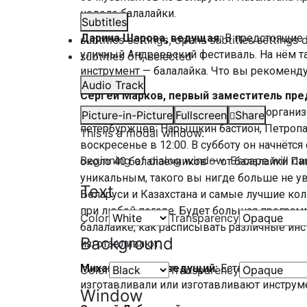
неделе балалайки.
Subtitles
Дарина Шарова, ведущая:
В предстоящие
subtitles settings
, opens subtitles settings 
уличный Андреевский фестиваль. На нём 
subtitles off
, selected
инструмент — балалайка. Что вы рекоменду
Audio Track
Сергей Марков, первый заместитель пре
Петербурга:
Как человек, который организ
Picture-in-Picture
Fullscreen
Share
петербуржцев: Нарышкин бастион, Петропа
This is a modal window.
воскресенье в 12:00. В субботу он начнётс
Beginning of dialog window. Escape will ca
около 40 балалаечников — от балалайки Пи
уникальным, такого вы нигде больше не уви
Text
Беларуси и Казахстана и самые лучшие кол
при любой погоде. Будет большая программа
Color
Transparency
балалайке, как расписывать различные инс
Background
изготавливают.
Михаил Спичка, ведущий:
Есть ли в мире 
Color
Transparency
изготавливали или изготавливают инструм
Window