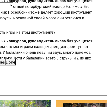
ых конкурсов, руководитель ансамбля учащихся
ем известный петербургский мастер Налимов. Его
еник Посербский тоже делает хороший инструмент.
арусь, в основной своей массе они остаются в
сть игры на этом инструменте?
ых конкурсов, руководитель ансамбля учащихся
ом, что мы играем пальцами, медиаторов тут нет.
. У балалайки очень певучий звук, много приёмов
олько. Хотя у балалайки всего 3 струны и 2 из них
ues
Done