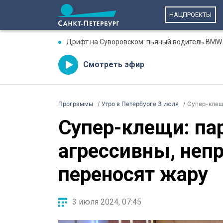
НАЦПРОЕКТЫ
Дрифт на Суворовском: пьяный водитель BMW 
Смотреть эфир
Программы
Утро в Петербурге 3 июля
Супер-клещи:
Супер-клещи: па
агрессивны, неп
переносят жару
3 июля 2024, 07:45