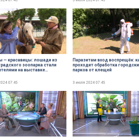
2024
07:45
3 июля 2024
07:45
 — красавицы: лошади из
Паразитам вход воспрещён: к
радского зоопарка стали
проходит обработка городски
телями на выставке
парков от клещей
сфера»
2024
07:45
3 июля 2024
07:45