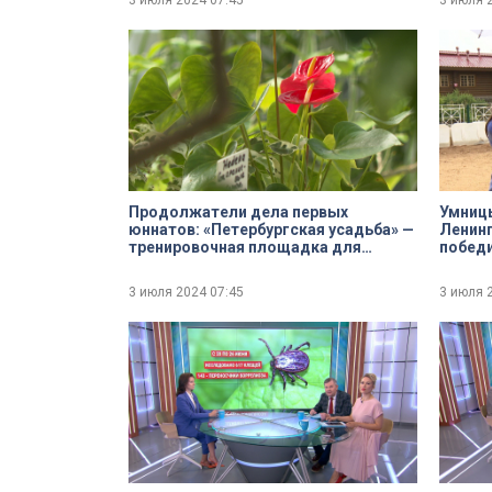
3 июля 2024
07:45
3 июля 
Продолжатели дела первых
Умницы
юннатов: «Петербургская усадьба» —
Ленинг
тренировочная площадка для
победи
студентов Садово-архитектурного
«Иппо
колледжа
3 июля 2024
07:45
3 июля 