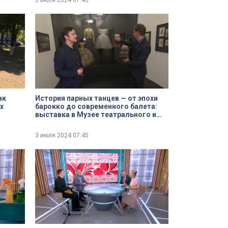
3 июля 2024
07:45
ак
История парных танцев — от эпохи
х
барокко до современного балета:
выставка в Музее театрального и
музыкального искусства
3 июля 2024
07:45