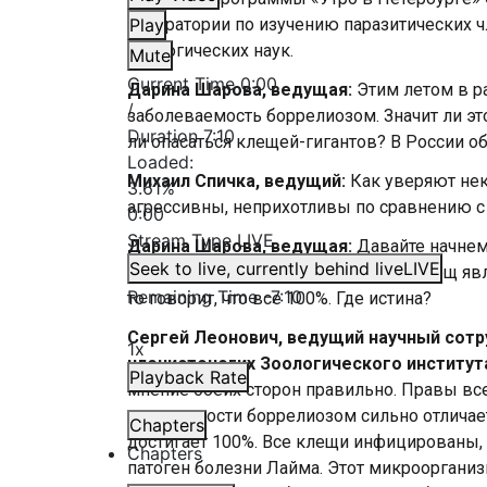
лаборатории по изучению паразитических ч
Play
биологических наук.
Mute
Current Time
0:00
Дарина Шарова, ведущая:
Этим летом в р
/
заболеваемость боррелиозом. Значит ли это
Duration
7:10
ли опасаться клещей-гигантов? В России о
Loaded
:
Михаил Спичка, ведущий:
Как уверяют нек
3.61%
агрессивны, неприхотливы по сравнению с
0:00
Stream Type
LIVE
Дарина Шарова, ведущая:
Давайте начнем
Seek to live, currently behind live
LIVE
Роспотребнадзора, каждый пятый клещ явля
Remaining Time
-
7:10
то говорит, что все 100%. Где истина?
Сергей Леонович, ведущий научный сотр
1x
членистоногих Зоологического института
Playback Rate
мнение обеих сторон правильно. Правы все
зараженности боррелиозом сильно отличает
Chapters
достигает 100%. Все клещи инфицированы, и 
Chapters
патоген болезни Лайма. Этот микрооргани