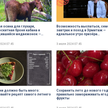
я осина для глухаря,
Возможность выспаться, се
скитная броня кабана и
завтрак и поход в Эрмитаж —
дившийся медвежонок —
идеальное утро призёра
 лесные новости от Павла
Олимпийских игр Ирины Слуц
ва
2024
07:45
3 июля 2024
07:45
ни должно быть много:
Сохранить лето до нового год
вайте рецепт самого летнего
правильно замораживать яго
фрукты