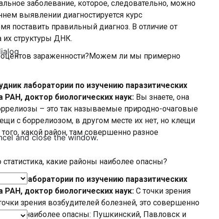
иальное заболевание, которое, следовательно, можно
аннем выявлении диагностируется курс
мя поставить правильный диагноз. В отличие от
 их структуры ДНК.
dialog
процентов зараженности?Можем ли мы примерно
удник лаборатории по изучению паразитических
 РАН, доктор биологических наук:
Вы знаете, она
 боррелиозы – это так называемые природно-очаговые
лещи с боррелиозом, в другом месте их нет, но клещи
т того, какой район, там совершенно разное
ncel and close the window.
о статистика, какие районы наиболее опасны?
удник лаборатории по изучению паразитических
 РАН, доктор биологических наук:
С точки зрения
точки зрения возбудителей болезней, это совершенно
ррелиозу наиболее опасны: Пушкинский, Павловск и