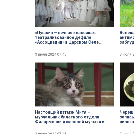
«Пушкин — вечная классика»:
Вялена
театрализованное дефиле
антимо
«Ассоциации» в Царском Селе
заблу
посвятили 225-летию поэта
свежие
Глазко
3 июля 2024
07:45
3 июля 
Настоящий кэтмэн Митя —
Череш
мурчальник билетного отдела
записы
Филармонии джазовой музыки и
пирога
большой поклонник саксофона