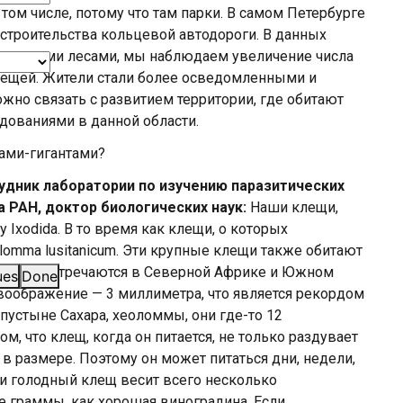
том числе, потому что там парки. В самом Петербурге
строительства кольцевой автодороги. В данных
х с дикими лесами, мы наблюдаем увеличение числа
лещей. Жители стали более осведомленными и
жно связать с развитием территории, где обитают
дованиями в данной области.
щами-гигантами?
удник лаборатории по изучению паразитических
 РАН, доктор биологических наук:
Наши клещи,
Ixodida. В то время как клещи, о которых
lomma lusitanicum. Эти крупные клещи также обитают
дения и встречаются в Северной Африке и Южном
ues
Done
оображение — 3 миллиметра, что является рекордом
устыне Сахара, хеоломмы, они где-то 12
ом, что клещ, когда он питается, не только раздувает
 в размере. Поэтому он может питаться дни, недели,
ли голодный клещ весит всего несколько
е граммы, как хорошая виноградина. Если