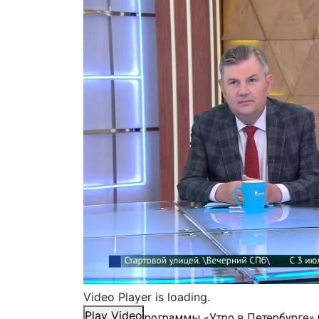
Video Player is loading.
Play Video
В гостях у программы «Утро​ в​ Петербурге