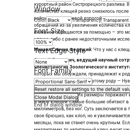
курортный район Сестрорецкого разлива. В 
Window
количество клещей резко снизилось после 
районах за кольцевой дорогой, граничащи
Color
Transparency
обращений из-за увеличения количества к
Font Size
активнее обращаются за помощью — это мо
клещи, либо с ранее недостаточными иссле
Text Edge Style
Михаил Спичка, ведущий:
Что у нас с кле
Сергей Леонович, ведущий научный сотр
членистоногих Зоологического института
Font Family
которых мы обсуждали, принадлежат к роду 
упоминают, относятся к другому роду — Hya
у нас, однако они европейского происхож
Reset
restore all settings to the default val
Средиземноморье. Их размеры поражают в
Close Modal Dialog
в мире клещей. Самые большие обитают в п
End of dialog window.
миллиметров, без ног. Суть заключается в т
свое брюшко, как клоп, но и увеличивается
месяцы, пока не станет очень крупным. Ес
миллиграмм, то напитанный клещ весит уж