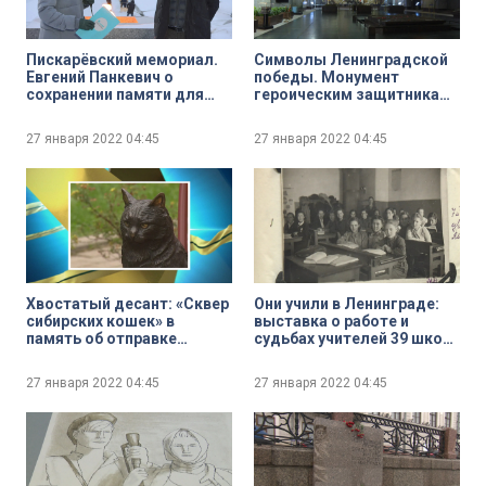
Пискарёвский мемориал.
Символы Ленинградской
Евгений Панкевич о
победы. Монумент
сохранении памяти для
героическим защитникам
новых поколений с
Ленинграда на площади
помощью современных
Победы
27 января 2022
04:45
27 января 2022
04:45
технологий
Хвостатый десант: «Сквер
Они учили в Ленинграде:
сибирских кошек» в
выставка о работе и
память об отправке
судьбах учителей 39 школ,
эшелона мышеловов
работавших в блокаду
«Тюмень — Ленинград»
27 января 2022
04:45
27 января 2022
04:45