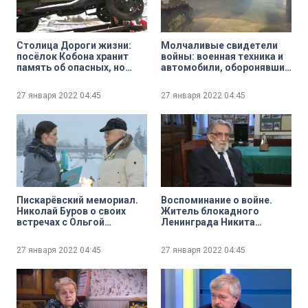
Столица Дороги жизни:
Молчаливые свидетели
посёлок Кобона хранит
войны: военная техника и
память об опасных, но
автомобили, оборонявшие
жизненно важных рейсах и
Ленинград в годы
водителях-героях
блокады
27 января 2022
04:45
27 января 2022
04:45
Пискарёвский мемориал.
Воспоминание о войне.
Николай Буров о своих
Житель блокадного
встречах с Ольгой
Ленинграда Никита
Берггольц и о месте, где
Благово
лучше помолчать и
27 января 2022
04:45
27 января 2022
04:45
подумать