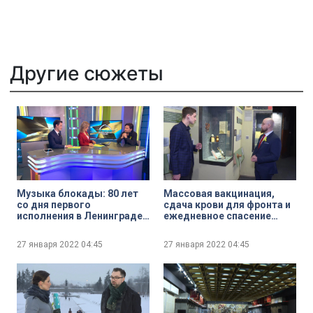
Другие сюжеты
Музыка блокады: 80 лет
Массовая вакцинация,
со дня первого
сдача крови для фронта и
исполнения в Ленинграде
ежедневное спасение
Седьмой симфонии
людей: Музей военной
Дмитрия Шостаковича
медицины о подвиге
27 января 2022
04:45
27 января 2022
04:45
медиков в годы блокады