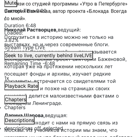
Mute
На связи со студией программы «Утро в Петербурге»
Current Time
0:00
Виктория Баженова, автор проекта «Блокада. Всегда
/
со мной».
Duration
6:48
Николай Растворцев,
ведущий:
Loaded
:
Погрузиться в историю можно не только на
3.82%
выставках, но и через современные блоги.
Stream Type
LIVE
«Блокада. Всегда со мной» — так называется
Seek to live, currently behind live
LIVE
исследовательский проект Виктории Баженовой,
Remaining Time
-
6:48
которая уже на протяжении нескольких лет
посещает фонды и архивы, изучает редкие
1x
документы, встречается со свидетелями той
Playback Rate
военной поры и позже на страницах своих
соцсетей делится малоизвестными фактами о
Chapters
блокадном Ленинграде.
Chapters
Дарина Шарова,
ведущая:
Descriptions
Виктория выходит с нами на прямую связь из
descriptions off
, selected
Москвы. Из учебников истории мы знаем, что