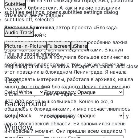
несмотря ни на что блокадный город жил, работали
Subtitles
театры и библиотеки. А как и какие праздники
subtitles settings
, opens subtitles settings dialog
отмечали ленинградцы?
subtitles off
, selected
Виктория Баженова,
автор проекта «Блокада.
Audio Track
Всегда со мной»:
Как для исследователя, для меня особенно важна
Picture-in-Picture
Fullscreen
Share
обратная связь с моими подписчиками. В канун
This is a modal window.
Нового 2021 года я получила большое количество
сообщений с вопросами о том, как же отмечали
Beginning of dialog window. Escape will cancel and clos
этот праздник в блокадном Ленинграде. Я начала
Text
исследовать материалы, работала в архивах, нашла
много фотографий блокадного Ленинграда именно
Color
Transparency
о Ёлках. Ведь в Ленинграде осталось около
400 000 детей и школьников. Конечно же, я
Background
общалась с блокадниками, и мне посчастливилось
Color
Transparency
встретиться с блокадницей, которая проживает у
нас в Московской области. Ей запомнился очень
Window
интересный момент. Они пришли всем садиком 1