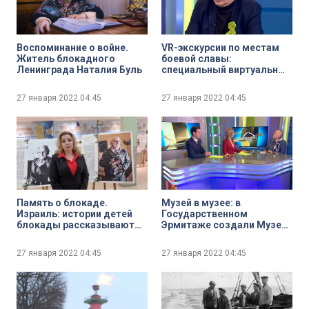
Воспоминание о войне.
VR-экскурсии по местам
Житель блокадного
боевой славы:
Ленинграда Наталия Буль
специальный виртуальный
тур провели для детей
одной из больниц.
27 января 2022
04:45
27 января 2022
04:45
Память о блокаде.
Музей в музее: в
Израиль: истории детей
Государственном
блокады рассказывают
Эрмитаже создали Музей
школьникам города
военного быта
Решон-ле-Цион
27 января 2022
04:45
27 января 2022
04:45