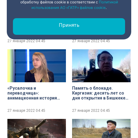
обработку файлов cookie в соответствии с
Политикой
использования АО «ГАТР» файлов cookie
.
Ангелы-хранители
Пискарёвский мемориал.
ленинградских детей: в
Галина Колосова о
Принять
Соляном переулке
традициях организации
открылся памятник
торжественной церемонии
учителям блокадных лет
и личной истории,
27 января 2022
04:45
27 января 2022
04:45
связанной с годами
блокады
«Русалочка и
Память о блокаде.
переводчица»:
Киргизия: десять лет со
анимационная история
дня открытия в Бишкеке
жизни и трагедии Анны
памятника блокадникам
Ганзен, которая перевела
Ленинграда
27 января 2022
04:45
27 января 2022
04:45
сказки Андерсена