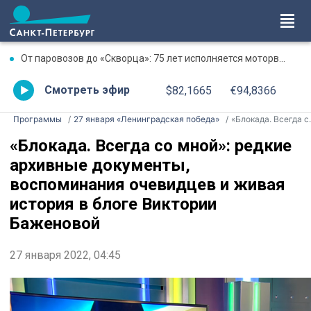
От паровозов до «Скворца»: 75 лет исполняется моторвагонному депо Санкт-Петербург-Финляндский
Смотреть эфир
$82,1665
€94,8366
Программы
27 января «Ленинградская победа»
«Блокада. Всегда со мной»: редкие архивные документы, воспоминания очевидцев и живая история в блоге Виктории Баженовой
«Блокада. Всегда со мной»: редкие
архивные документы,
воспоминания очевидцев и живая
история в блоге Виктории
Баженовой
27 января 2022, 04:45