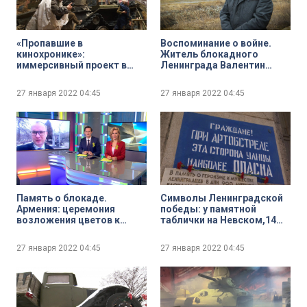
«Пропавшие в
Воспоминание о войне.
кинохронике»:
Житель блокадного
иммерсивный проект в
Ленинграда Валентин
павильоне «Ленфильма»
Трофимов
позволит увидеть
27 января 2022
04:45
27 января 2022
04:45
Великую Отечественную
глазами военных
документалистов
Память о блокаде.
Символы Ленинградской
Армения: церемония
победы: у памятной
возложения цветов к
таблички на Невском,14
памятнику «Детям
всегда живые цветы
блокадного Ленинграда» в
27 января 2022
04:45
27 января 2022
04:45
Ереване.