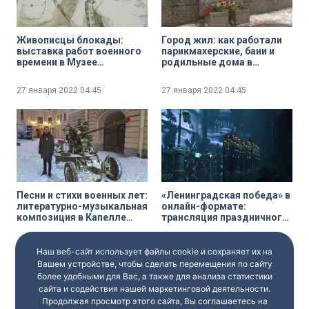
Живописцы блокады:
Город жил: как работали
выставка работ военного
парикмахерские, бани и
времени в Музее
родильные дома в
искусства Санкт-
блокадном Ленинграде
Петербурга XX — XXI веков
27 января 2022
04:45
27 января 2022
04:45
Песни и стихи военных лет:
«Ленинградская победа» в
литературно-музыкальная
онлайн-формате:
композиция в Капелле
трансляция праздничного
Санкт-Петербурга
концерта на телеканале
«Санкт-Петербург»
27 января 2022
04:45
27 января 2022
04:45
Наш веб-сайт использует файлы cookie и сохраняет их на
Вашем устройстве, чтобы сделать перемещения по сайту
более удобными для Вас, а также для анализа статистики
сайта и содействия нашей маркетинговой деятельности.
Продолжая просмотр этого сайта, Вы соглашаетесь на