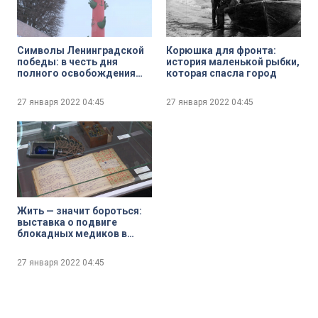
Символы Ленинградской
Корюшка для фронта:
победы: в честь дня
история маленькой рыбки,
полного освобождения
которая спасла город
Ленинграда от блокады
зажжены факелы на
27 января 2022
04:45
27 января 2022
04:45
Ростральных колоннах
Жить — значит бороться:
выставка о подвиге
блокадных медиков в
памятном зале Монумента
героическим защитникам
27 января 2022
04:45
Ленинграда