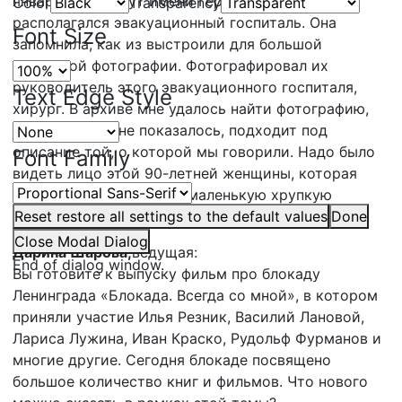
января в институт имени Герцена, в котором
Color
Transparency
располагался эвакуационный госпиталь. Она
Font Size
запомнила, как из выстроили для большой
групповой фотографии. Фотографировал их
руководитель этого эвакуационного госпиталя,
Text Edge Style
хирург. В архиве мне удалось найти фотографию,
которая, как мне показалось, подходит под
описание той, о которой мы говорили. Надо было
Font Family
видеть лицо этой 90-летней женщины, которая
говорила, показывая на маленькую хрупкую
девочку: «Вот, вот, посмотри, это же я».
Reset
restore all settings to the default values
Done
Close Modal Dialog
Дарина Шарова,
ведущая:
End of dialog window.
Вы готовите к выпуску фильм про блокаду
Ленинграда «Блокада. Всегда со мной», в котором
приняли участие Илья Резник, Василий Лановой,
Лариса Лужина, Иван Краско, Рудольф Фурманов и
многие другие. Сегодня блокаде посвящено
большое количество книг и фильмов. Что нового