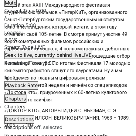
Mute
второй этап XXIII Международного фестиваля
Current Time
0:00
студенческих фильмов «ПитерКиТ», организованного
/
Санкт-Петербургским государственным институтом
Duration
5:00
кино и телевидения, который, кстати, в этом году
Loaded
:
отмечает своё 105-летие. В смотре примут участие 49
8.91%
короткометражных фильмов российских и
Stream Type
LIVE
зарубежных киношкол, 4 полнометражных дебютных
Seek to live, currently behind live
LIVE
игровых фильма, а также сценарии, прошедшие отбор
Remaining Time
-
5:00
в основной конкурс. По итогам Фестиваля 17 молодых
кинематографистов станут его лауреатами. Ну а мы
1x
пройдёмся по главным цифровым релизам
телесериалов этой недели и начнём со спецэпизодов
Playback Rate
«Доктора Кто», приуроченных к 60-летию культового
Chapters
британского сай-фая.
Chapters
«ДОКТОР КТО», АВТОРЫ ИДЕИ С. НЬЮМАН, С. Э.
УЭББЕР, Д. УИЛСОН, ВЕЛИКОБРИТАНИЯ, 1963 – 1989,
Descriptions
2005 — … 18+
descriptions off
, selected