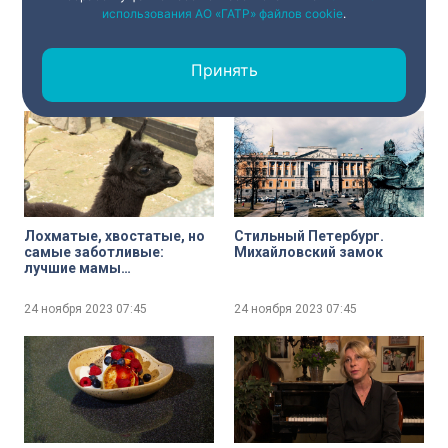
Путешествие с Николаем
Мама — это …. Что жители
использования АО «ГАТР» файлов cookie
.
Васильевичем: библиотеке
Петербурга желают своим
имени Гоголя — 105 лет
мамам
Принять
24 ноября 2023
07:45
24 ноября 2023
07:45
Лохматые, хвостатые, но
Стильный Петербург.
самые заботливые:
Михайловский замок
лучшие мамы
Ленинградского зоопарка
24 ноября 2023
07:45
24 ноября 2023
07:45