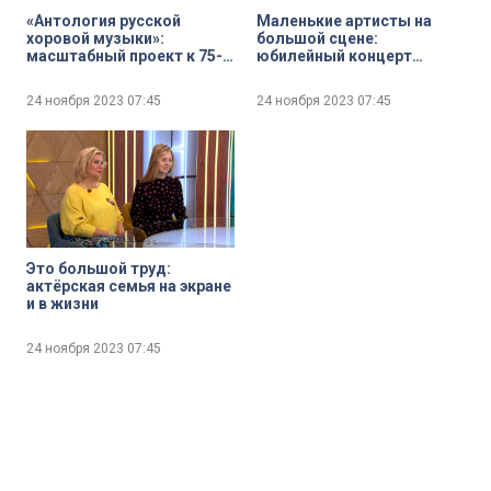
«Антология русской
Маленькие артисты на
хоровой музыки»:
большой сцене:
масштабный проект к 75-
юбилейный концерт
летию Николая Корнева
детского композитора
Евгении Зарицкой и Театра
24 ноября 2023
07:45
24 ноября 2023
07:45
«Саманта»
Это большой труд:
актёрская семья на экране
и в жизни
24 ноября 2023
07:45