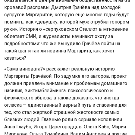
оказывается в центре внимания общественности из-за
кровавой расправы Дмитрия Грачёва над молодой
супругой Маргаритой, которую ещё многие годы будут
помнить, как «девушку, которой муж отрубил топором
руки». История о «серпуховском Отелло» в мгновение
облетает СМИ, и журналисты начинают охоту за
подробностями: что же вынудило Грачёва пойти на
такой шаг и так ли невинна Маргарита, как хочет
казаться?
«Сама виновата?» расскажет реальную историю
Маргариты Грачёвой. По задумке его авторов, проект
должен привлечь внимание к проблемам домашнего
насилия, виктимблейминга, психологического и
физического абьюза, а также доказать, что иногда
огласка — единственный верный путь и спасение для
тех, кто стал жертвой страшной жестокости самых
близких людей. Главные роли в сериале исполнили
Анна Глаубэ, Игорь Царегородцев, Ольга Кабо, Мария
Миронова, Ольга Тумайкина, Вадим Андреев и другие.