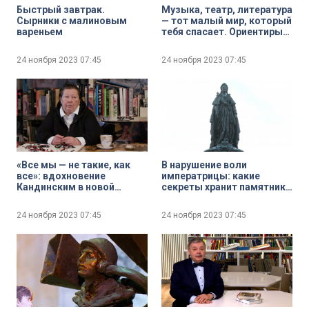
Быстрый завтрак.
Музыка, театр, литература
Сырники с малиновым
— тот малый мир, который
вареньем
тебя спасает. Ориентиры
Юлии Рутберг, народной
артистки России
24 ноября 2023
07:45
24 ноября 2023
07:45
«Все мы — не такие, как
В нарушение воли
все»: вдохновение
императрицы: какие
Кандинским в новой
секреты хранит памятник
коллекции Татьяны
Екатерине Великой
Парфёновой «Истерия
24 ноября 2023
07:45
24 ноября 2023
07:45
искусства. Эпизод второй»