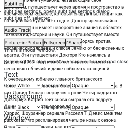
Инопланетянин-гуманоид, называющий себя
Subtitles
Доктором, путешествует через время и пространство в
subtitles settings
, opens subtitles settings dialog
космическом корабле, который снаружи выглядит как
subtitles off
, selected
полицейская будка 50-х годов. Доктор чрезвычайно
эксцентричен и имеет невероятные знания в областях
Audio Track
технологии, истории и науки. Он путешествует вместе
со своими компаньонами, попутно борясь против
Picture-in-Picture
Fullscreen
Share
космических злодеев и спасая Землю от бесчисленных
This is a modal window.
врагов. Эти путешествия Доктора Кто начались в
Beginning of dialog window. Escape will cancel and clos
далёком 1963 году, и за 60 лет он успел поменять
несколько обличий, и даже побывать женщиной.
Text
К очередному юбилею главного британского
Color
Transparency
телесериала всех времён было снято 3 спецэпизода. В
них Дэвид Теннант вернулся к роли Четырнадцатого
Background
Доктора, а Кэтрин Тейт снова сыграла его подругу
Донну Ноубл. В роли злодея появится Нил Патрик
Color
Transparency
Хэррис. Шоураннер сериала Расселл Т. Дэвис меж тем
Window
рассказал, что распланировал четыре новых сезона.
Один из них уже сняли, над вторым только начали