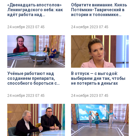
«Двенадцать апостолов»
Обратите внимание. Князь
Ленинградского неба: как
Потёмкин-Таврический в
идёт работа над
истории и топонимике
памятником слепым
Петербурга
слухачам блокадного
24 ноября 2023
07:45
24 ноября 2023
07:45
города
Учёные работают над
В отпуск — с выгодой:
созданием препарата,
выбираем дни так, чтобы
способного бороться с
не потерять в деньгах
самой агрессивной
опухолью — глиомой
24 ноября 2023
07:45
24 ноября 2023
07:45