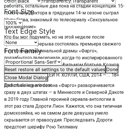
Color
Transparency
работать, остальные два пока на стадии концепции. 15-
Font Size
го по счёту Доктора в грядущем 14-м сезоне сыграл
Шути Гатва, знакомый по телесериалу «Сексуальное
просвещение».
Text Edge Style
Кто бы мог подумать, но на этой неделе после
трёхлетнего перерыва состоялась премьера свежего
Font Family
5-го сезона криминальной драмы «Фарго»,
подзабытого телесериала, когда-то инспирированного
культовым одноимённым фильмом братьев Коэнов.
Reset
restore all settings to the default values
Done
«ФАРГО», АВТОР ИДЕИ Н. ХОУЛИ, США, 2014 — … 18+
Close Modal Dialog
End of dialog window.
Действие нового сезона «Фарго» разворачивается
сразу в двух штатах — в Миннесоте и Северной Дакоте
в 2019 году Главной героиней сериала-антологии в
этот раз стала Дороти Лион. Кажется, что она типичная
домохозяйка, но на самом деле девушка умело
скрывается от правосудия. Преследовать Дороти
предстоит шерифу Рою Тиллману.