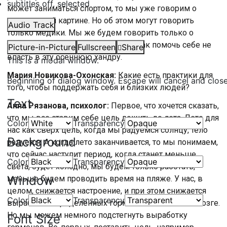
subtitles off
, selected
может заниматься спортом, то мы уже говорим о
клинической картине. Но об этом могут говорить
Audio Track
только медики. Мы же будем говорить только о
тревожности, сезонности и о том, как помочь себе не
Picture-in-Picture
Fullscreen
Share
впасть в эту осеннюю хандру.
This is a modal window.
Мария Новикова-Охонская:
Какие есть практики для
Beginning of dialog window. Escape will cancel and clos
того, чтобы поддержать себя и близких людей?
Text
Анна Рязанова, психолог:
Первое, что хочется сказать,
что мы все ставим себе цель дожить до лета. Лето для
Color
Transparency
нас как сверх цель, когда мы радуемся солнцу, тело
Background
радуется. А когда лето заканчивается, то мы понимаем,
что сейчас наступит период, когда станет меньше
Color
Transparency
света, будет холодно, мы будем только работать,
Window
меньше будем проводить время на пляже. У нас, в
целом, снижается настроение, и при этом снижается
Color
Transparency
выработка определенных гормонов в головном мозге.
Но мы можем немного подстегнуть выработку
Font Size