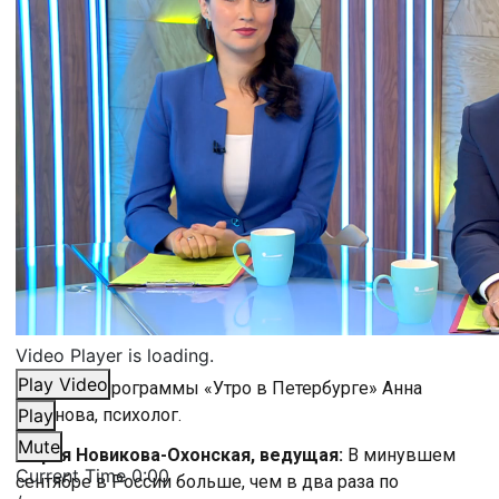
Video Player is loading.
Play Video
В гостях у программы «Утро в Петербурге» Анна
Рязанова, психолог.
Play
Mute
Мария Новикова-Охонская, ведущая:
В минувшем
Current Time
0:00
сентябре в России больше, чем в два раза по