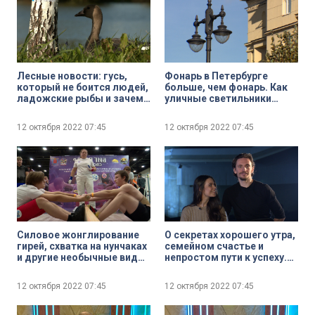
Лесные новости: гусь,
Фонарь в Петербурге
который не боится людей,
больше, чем фонарь. Как
ладожские рыбы и зачем
уличные светильники
глухари глотают камни
подчёркивают облик
Петербурга
12 октября 2022
07:45
12 октября 2022
07:45
Силовое жонглирование
О секретах хорошего утра,
гирей, схватка на нунчаках
семейном счастье и
и другие необычные виды
непростом пути к успеху.
спорта на Big Piter Sport
Олимпийская чемпионка в
Show
танцах на льду Елена
12 октября 2022
07:45
12 октября 2022
07:45
Ильиных и артист балета
Сергей Полунин