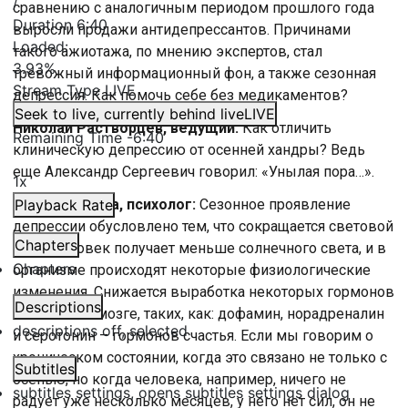
/
сравнению с аналогичным периодом прошлого года
Duration
6:40
выросли продажи антидепрессантов. Причинами
Loaded
:
такого ажиотажа, по мнению экспертов, стал
3.93%
тревожный информационный фон, а также сезонная
Stream Type
LIVE
депрессия. Как помочь себе без медикаментов?
Seek to live, currently behind live
LIVE
Николай Растворцев, ведущий:
Как отличить
Remaining Time
-
6:40
клиническую депрессию от осенней хандры? Ведь
еще Александр Сергеевич говорил: «Унылая пора…».
1x
Анна Рязанова, психолог:
Playback Rate
Сезонное проявление
депрессии обусловлено тем, что сокращается световой
Chapters
день, человек получает меньше солнечного света, и в
Chapters
организме происходят некоторые физиологические
изменения. Снижается выработка некоторых гормонов
Descriptions
в головном мозге, таких, как: дофамин, норадреналин
descriptions off
, selected
и серотонин – гормонов счастья. Если мы говорим о
хроническом состоянии, когда это связано не только с
Subtitles
осенью, но когда человека, например, ничего не
subtitles settings
, opens subtitles settings dialog
радует уже несколько месяцев, у него нет сил, он не