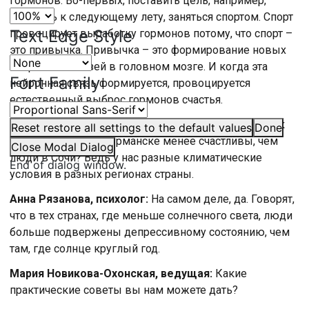
гормонов. Во-первых, поставить цель, например,
похудеть к следующему лету, заняться спортом. Спорт
Text Edge Style
провоцирует выработку гормонов потому, что спорт –
это привычка. Привычка – это формирование новых
нейронных связей в головном мозге. И когда эта
Font Family
нейронная связь формируется, провоцируется
естественный выброс гормонов счастья.
Николай Растворцев, ведущий:
Значит ли это, что, к
Reset
restore all settings to the default values
Done
примеру, люди в Мурманске менее счастливы, чем
Close Modal Dialog
люди в Сочи? Ведь у нас разные климатические
End of dialog window.
условия в разных регионах страны.
Анна Рязанова, психолог:
На самом деле, да. Говорят,
что в тех странах, где меньше солнечного света, люди
больше подвержены депрессивному состоянию, чем
там, где солнце круглый год.
Мария Новикова-Охонская, ведущая:
Какие
практические советы вы нам можете дать?