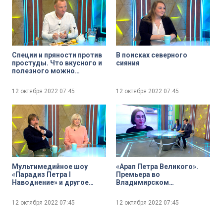
Специи и пряности против
В поисках северного
простуды. Что вкусного и
сияния
полезного можно
добавить в чай?
12 октября 2022
07:45
12 октября 2022
07:45
Мультимедийное шоу
«Арап Петра Великого».
«Парадиз Петра I
Премьера во
Наводнение» и другое
Владимирском
цифровое искусство IV
академическом театре
Международного
драмы
12 октября 2022
07:45
12 октября 2022
07:45
фестиваля «Saint-
Petersburg Digital Opera.