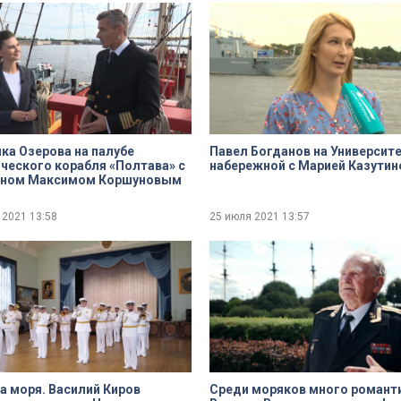
ка Озерова на палубе
Павел Богданов на Университ
ческого корабля «Полтава» с
набережной с Марией Казутин
аном Максимом Коршуновым
 2021
13:58
25 июля 2021
13:57
 моря. Василий Киров
Среди моряков много романт