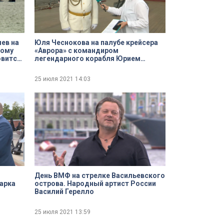
ев на
Юля Чеснокова на палубе крейсера
ному
«Аврора» с командиром
овится
легендарного корабля Юрием
Шишкарёвым
25 июля 2021
14:03
День ВМФ на стрелке Васильевского
арка
острова. Народный артист России
Василий Герелло
25 июля 2021
13:59