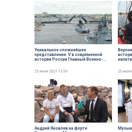
Уникальное сложнейшее
Верони
представление. V в современной
истори
истории России Главный Военно-
капит
Морской парад в акватории Невы
25 июля 2021
13:59
25 июля
Андрей Яковлев на форте
Музыка