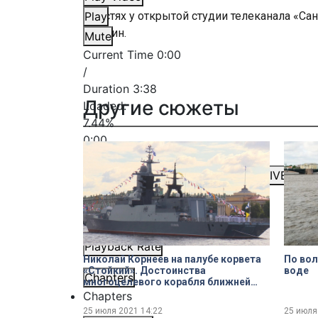
В гостях у открытой студии телеканала «Са
Play
Ожогин.
Mute
Current Time
0:00
/
Duration
3:38
Другие сюжеты
Loaded
:
7.44%
0:00
Stream Type
LIVE
Seek to live, currently behind live
LIVE
Remaining Time
-
3:38
1x
Playback Rate
Николай Корнеев на палубе корвета
По вол
«Стойкий». Достоинства
воде
Chapters
многоцелевого корабля ближней
морской зоны
Chapters
25 июля 2021
14:22
25 июля