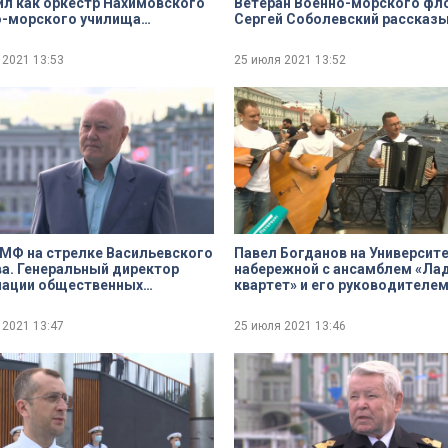
л как оркестр Нахимовского
Ветеран Военно-морского фл
о-морского училища
Сергей Соболевский рассказы
тся к празднованию Дня ВМФ
своих любимых морских мест
Северной столицы
 2021
13:53
25 июля 2021
13:52
МФ на стрелке Васильевского
Павел Богданов на Университ
а. Генеральный директор
набережной с ансамблем «Ла
иации общественных
квартет» и его руководителе
заций ветеранов ВМФ Сергей
Алексеем Бараковым
ов
 2021
13:47
25 июля 2021
13:46