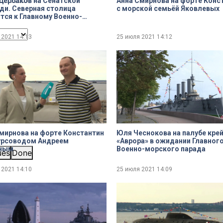
ербаков на Сенатской
Анна Смирнова на форте Конс
и. Северная столица
с морской семьёй Яковлевых
тся к Главному Военно-
ому параду
 2021
14:13
25 июля 2021
14:12
мирнова на форте Константин
Юля Чеснокова на палубе кре
курсоводом Андреем
«Аврора» в ожидании Главног
ным
Военно-морского парада
ues
Done
 2021
14:10
25 июля 2021
14:09