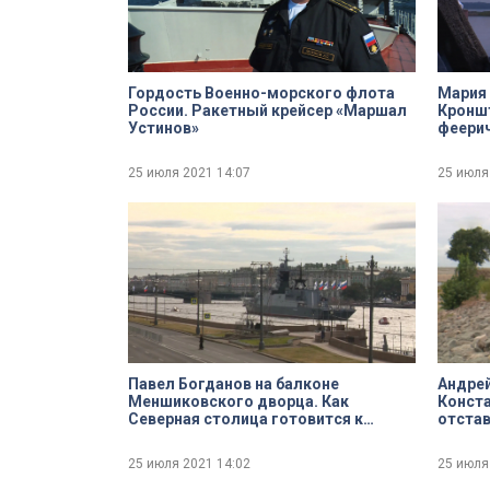
Гордость Военно-морского флота
Мария 
России. Ракетный крейсер «Маршал
Кроншт
Устинов»
феери
празд
25 июля 2021
14:07
25 июля
Павел Богданов на балконе
Андрей
Меншиковского дворца. Как
Конста
Северная столица готовится к
отста
Главному Военно-морскому параду
Стрел
25 июля 2021
14:02
25 июля