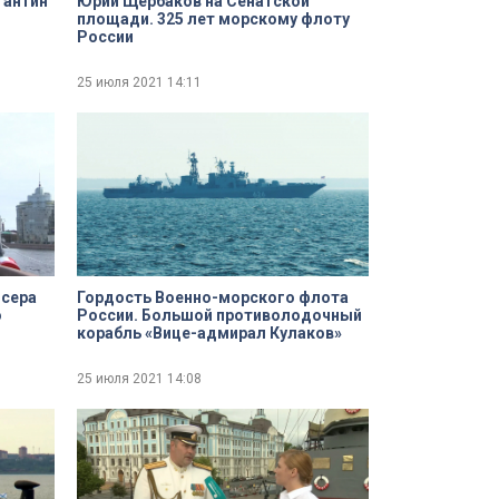
тантин
Юрий Щербаков на Сенатской
площади. 325 лет морскому флоту
России
25 июля 2021
14:11
йсера
Гордость Военно-морского флота
о
России. Большой противолодочный
корабль «Вице-адмирал Кулаков»
25 июля 2021
14:08