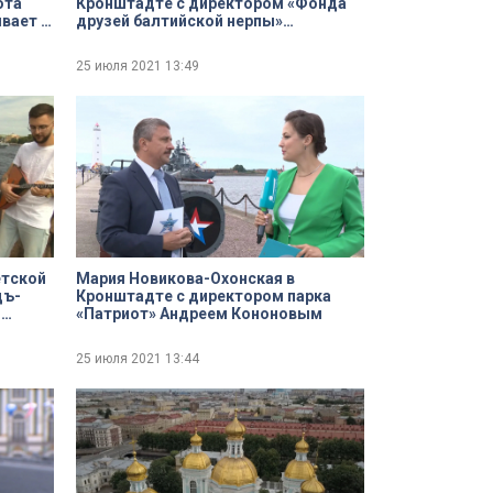
ота
Кронштадте с директором «Фонда
вает о
друзей балтийской нерпы»
ах
Вячеславом Алексеевым. Открытие
памятника серому тюленю
25 июля 2021
13:49
етской
Мария Новикова-Охонская в
дъ-
Кронштадте с директором парка
м
«Патриот» Андреем Кононовым
25 июля 2021
13:44