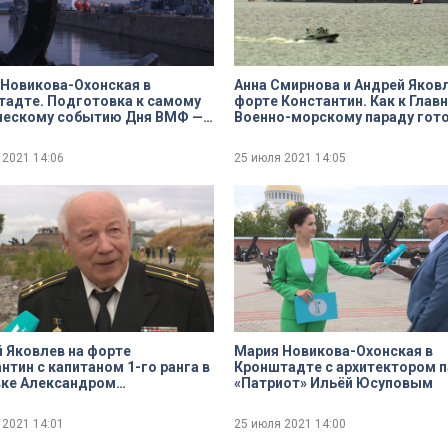
Новикова-Охонская в
Анна Смирнова и Андрей Яковл
адте. Подготовка к самому
форте Константин. Как к Глав
ческому событию Дня ВМФ —
Военно-морскому параду гот
ничному салюту
Кронштадт
 2021
14:06
25 июля 2021
14:05
 Яковлев на форте
Мария Новикова-Охонская в
нтин с капитаном 1-го ранга в
Кронштадте с архитектором п
вке Александром
«Патриот» Ильёй Юсуповым
ьцовым
 2021
14:01
25 июля 2021
14:00