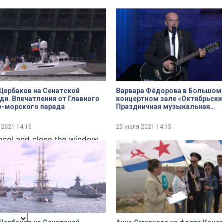
dialog
ербаков на Сенатской
Варвара Фёдорова в Большом
и. Впечатления от Главного
концертном зале «Октябрьски
о-морского парада
Праздничная музыкальная
атмосфера концерта Алексан
Розенбаума
 2021
14:16
25 июля 2021
14:15
ncel and close the window.