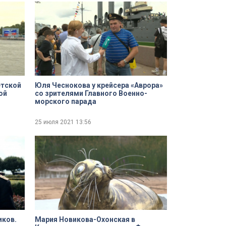
етской
Юля Чеснокова у крейсера «Аврора»
ой
со зрителями Главного Военно-
морского парада
25 июля 2021
13:56
иков.
Мария Новикова-Охонская в