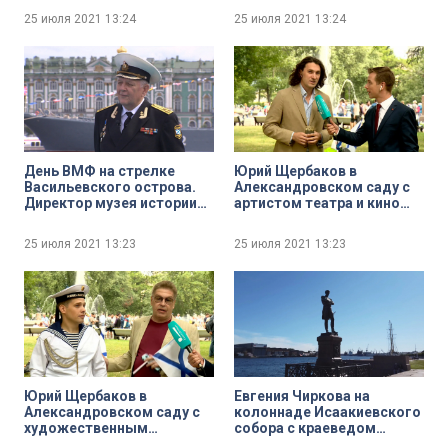
медицинский наук,
Гореловым
25 июля 2021
13:24
25 июля 2021
13:24
профессором
протоиереем Григорием
Григорьевым
День ВМФ на стрелке
Юрий Щербаков в
Васильевского острова.
Александровском саду с
Директор музея истории
артистом театра и кино
подводных сил России
Александром
имени А. И. Маринеско
Чернышёвым
25 июля 2021
13:23
25 июля 2021
13:23
Андрей Харьков
Юрий Щербаков в
Евгения Чиркова на
Александровском саду с
колоннаде Исаакиевского
художественным
собора с краеведом
руководителем
Алексеем Ерофеевым