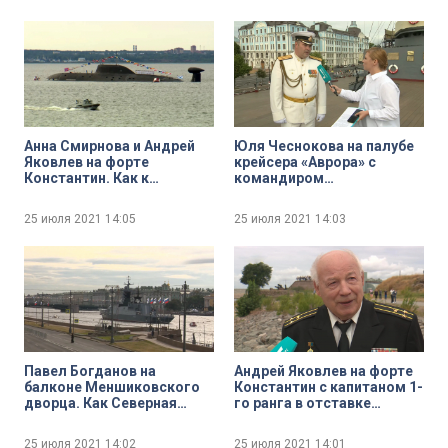
салюту
Анна Смирнова и Андрей
Юля Чеснокова на палубе
Яковлев на форте
крейсера «Аврора» с
Константин. Как к
командиром
Главному Военно-
легендарного корабля
морскому параду
Юрием Шишкарёвым
25 июля 2021
14:05
25 июля 2021
14:03
готовится Кронштадт
Павел Богданов на
Андрей Яковлев на форте
балконе Меншиковского
Константин с капитаном 1-
дворца. Как Северная
го ранга в отставке
столица готовится к
Александром
Главному Военно-
Стрельцовым
25 июля 2021
14:02
25 июля 2021
14:01