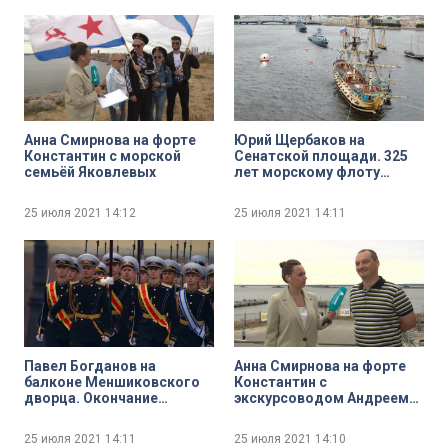
Анна Смирнова на форте
Юрий Щербаков на
Константин с морской
Сенатской площади. 325
семьёй Яковлевых
лет морскому флоту
России
25 июля 2021
14:12
25 июля 2021
14:11
Павел Богданов на
Анна Смирнова на форте
балконе Меншиковского
Константин с
дворца. Окончание
экскурсоводом Андреем
Главного Военно-
Седниным
морского парада
25 июля 2021
14:11
25 июля 2021
14:10