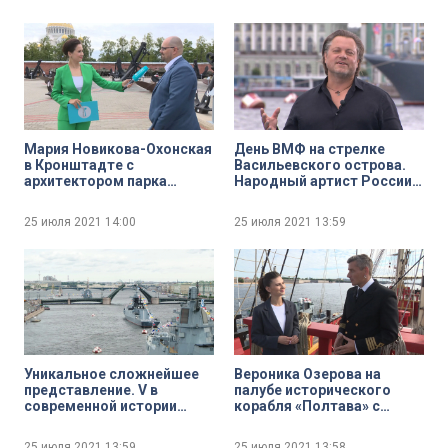
морскому параду
Мария Новикова-Охонская
День ВМФ на стрелке
в Кронштадте с
Васильевского острова.
архитектором парка
Народный артист России
«Патриот» Ильёй
Василий Герелло
Юсуповым
25 июля 2021
14:00
25 июля 2021
13:59
Уникальное сложнейшее
Вероника Озерова на
представление. V в
палубе исторического
современной истории
корабля «Полтава» с
России Главный Военно-
капитаном Максимом
Морской парад в
Коршуновым
25 июля 2021
13:59
25 июля 2021
13:58