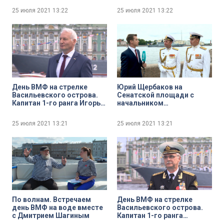
Международного
25 июля 2021
13:22
25 июля 2021
13:22
морского фестиваля
«Невский бриз» Игорем
Володько и солистом
вокального ансамбля
«Бриз» Дмитрием
Емельяновым
День ВМФ на стрелке
Юрий Щербаков на
Васильевского острова.
Сенатской площади с
Капитан 1-го ранга Игорь
начальником
Кулиев
Центрального
концертного образцового
25 июля 2021
13:21
25 июля 2021
13:21
оркестра ВМФ имени Н. А.
Римского-Корсакова
Валентином Лященко и
начальником
Адмиралтейского
оркестра Ленинградской
военно-морской базы
Никитой Игнатовым
По волнам. Встречаем
День ВМФ на стрелке
день ВМФ на воде вместе
Васильевского острова.
с Дмитрием Шагиным
Капитан 1-го ранга
Александр Окованцев