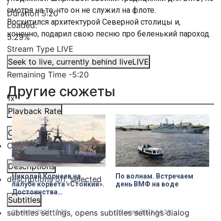
/
смотря на то, что он не служил на флоте.
Duration
5:20
Восхитился архитектурой Северной столицы и,
Loaded
:
конечно, подарил свою песню про беленький пароход.
5.29%
Stream Type
LIVE
Seek to live, currently behind live
LIVE
Remaining Time
-
5:20
Другие сюжеты
1x
Playback Rate
Chapters
Chapters
Descriptions
Николай Корнеев на
По волнам. Встречаем
descriptions off
, selected
палубе корвета «Стойкий».
день ВМФ на воде
Достоинства
Subtitles
многоцелевого корабля
ближней морской зоны
subtitles settings
, opens subtitles settings dialog
25 июля 2021
14:22
25 июля 2021
14:21