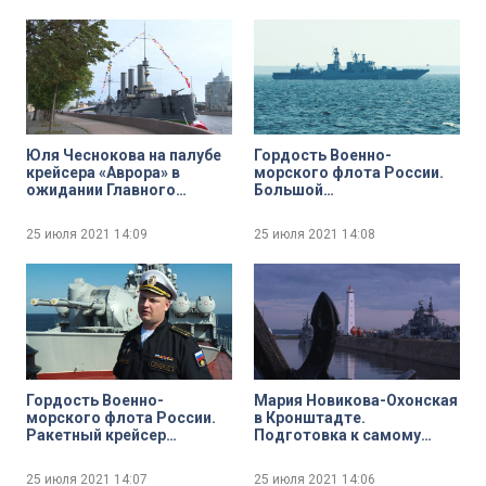
Юля Чеснокова на палубе
Гордость Военно-
крейсера «Аврора» в
морского флота России.
ожидании Главного
Большой
Военно-морского парада
противолодочный
корабль «Вице-адмирал
25 июля 2021
14:09
25 июля 2021
14:08
Кулаков»
Гордость Военно-
Мария Новикова-Охонская
морского флота России.
в Кронштадте.
Ракетный крейсер
Подготовка к самому
«Маршал Устинов»
феерическому событию
Дня ВМФ — праздничному
25 июля 2021
14:07
25 июля 2021
14:06