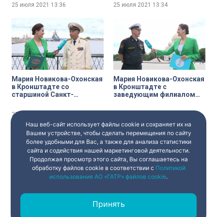
морского училища
25 июля 2021
13:36
25 июля 2021
13:34
Алексеем Масимчуком
Мария Новикова-Охонская
Мария Новикова-Охонская
в Кронштадте со
в Кронштадте с
старшиной Санкт-
заведующим филиалом
Петербургского Морского
ЦВММ «Кронштадтская
Собрания Василием
крепость» Александром
25 июля 2021
13:34
25 июля 2021
13:33
Камлюком
Тарапоном
Наш веб-сайт использует файлы cookie и сохраняет их на
Вашем устройстве, чтобы сделать перемещения по сайту
более удобными для Вас, а также для анализа статистики
сайта и содействия нашей маркетинговой деятельности.
Продолжая просмотр этого сайта, Вы соглашаетесь на
обработку файлов cookie в соответствии с
Политикой
использования АО «ГАТР» файлов cookie
.
Юля Чеснокова у крейсера
Павел Богданов у
«Аврора» с морской четой
Центрального военно-
Принять
Катрашовых
морского музея с
художником-маринистом