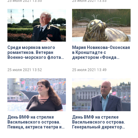
25 июля 2021
13:55
25 июля 2021
13:53
Дня ВМФ
Среди моряков много
Мария Новикова-Охонская
романтиков. Ветеран
в Кронштадте с
Военно-морского флота
директором «Фонда
Сергей Соболевский
друзей балтийской нерпы»
рассказывает о своих
Вячеславом Алексеевым.
25 июля 2021
13:52
25 июля 2021
13:49
любимых морских местах
Открытие памятника
Северной столицы
серому тюленю
День ВМФ на стрелке
День ВМФ на стрелке
Васильевского острова.
Васильевского острова.
Певица, актриса театра и
Генеральный директор
кино Манана Гогитидзе
ассоциации
общественных