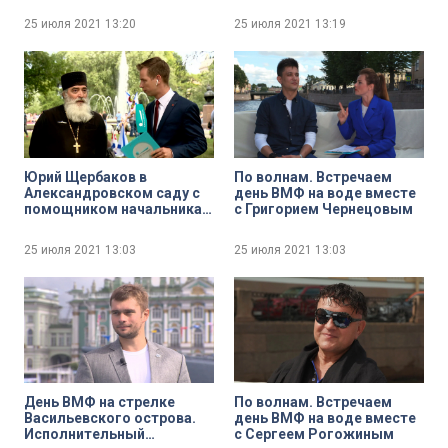
25 июля 2021
13:20
25 июля 2021
13:19
Юрий Щербаков в
По волнам. Встречаем
Александровском саду с
день ВМФ на воде вместе
помощником начальника
с Григорием Чернецовым
военно-морской академии
имени адмирала Н. Г.
25 июля 2021
13:03
25 июля 2021
13:03
Кузнецова по работе с
верующими
военнослужащими
нейромонахом
Вениамином
День ВМФ на стрелке
По волнам. Встречаем
Васильевского острова.
день ВМФ на воде вместе
Исполнительный
с Сергеем Рогожиным