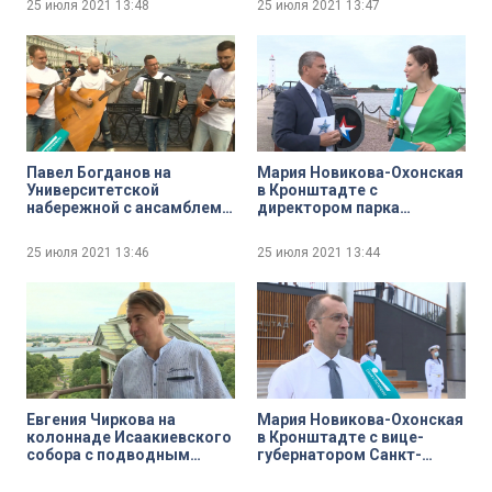
25 июля 2021
13:48
25 июля 2021
13:47
организаций ветеранов
ВМФ Сергей Семёнов
Павел Богданов на
Мария Новикова-Охонская
Университетской
в Кронштадте с
набережной с ансамблем
директором парка
«Ладъ-квартет» и его
«Патриот» Андреем
руководителем Алексеем
Кононовым
25 июля 2021
13:46
25 июля 2021
13:44
Бараковым
Евгения Чиркова на
Мария Новикова-Охонская
колоннаде Исаакиевского
в Кронштадте с вице-
собора с подводным
губернатором Санкт-
археологом, первым
Петербурга Борисом
заместителем
Пиотровским