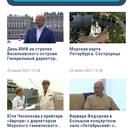
Сергеем Макаровым
25 июля 2021
13:32
25 июля 2021
13:29
День ВМФ на стрелке
Морская карта
Васильевского острова.
Петербурга. Сестрорецк
Генеральный директор
судостроительного
завода «Северная верфь»
25 июля 2021
13:28
25 июля 2021
13:28
Игорь Орлов
Юля Чеснокова у крейсера
Варвара Фёдорова в
«Аврора» с директором
Большом концертном
Морского технического
зале «Октябрьский» с
колледжа имени
народным артистом