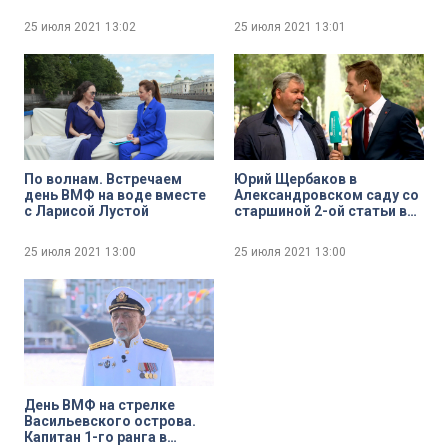
директор Центра
подводных исследований
25 июля 2021
13:02
25 июля 2021
13:01
Русского
географического
общества, водолаз-
исследователь Сергей
Фокин
По волнам. Встречаем
Юрий Щербаков в
день ВМФ на воде вместе
Александровском саду со
с Ларисой Лустой
старшиной 2-ой статьи в
запасе Андреем Шпигелем
25 июля 2021
13:00
25 июля 2021
13:00
День ВМФ на стрелке
Васильевского острова.
Капитан 1-го ранга в