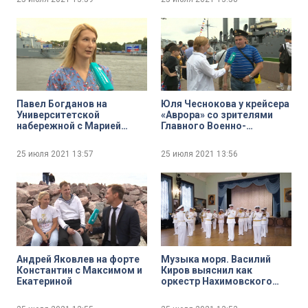
акватории Невы
Павел Богданов на
Юля Чеснокова у крейсера
Университетской
«Аврора» со зрителями
набережной с Марией
Главного Военно-
Казутиной
морского парада
25 июля 2021
13:57
25 июля 2021
13:56
Андрей Яковлев на форте
Музыка моря. Василий
Константин с Максимом и
Киров выяснил как
Екатериной
оркестр Нахимовского
военно-морского училища
готовится к празднованию