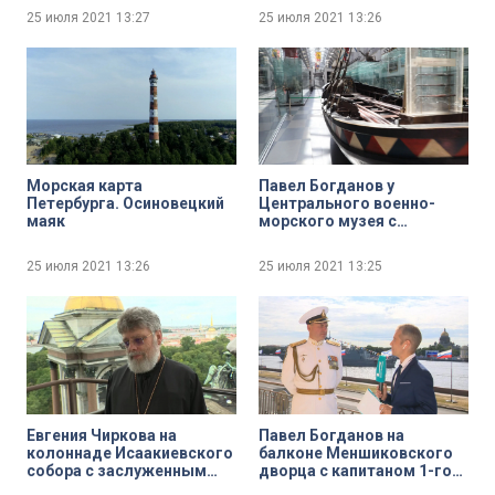
адмирала Д. Н. Сенявина
России Александром
25 июля 2021
13:27
25 июля 2021
13:26
Виктором Никитиным
Розенбаумом
Морская карта
Павел Богданов у
Петербурга. Осиновецкий
Центрального военно-
маяк
морского музея с
заместителем директора
по научно-эспозиционной
25 июля 2021
13:26
25 июля 2021
13:25
и выставочной работе
Центрального военно-
морского музея Сергеем
Курносовым
Евгения Чиркова на
Павел Богданов на
колоннаде Исаакиевского
балконе Меншиковского
собора с заслуженным
дворца с капитаном 1-го
врачом России, доктором
ранга запаса Игорем