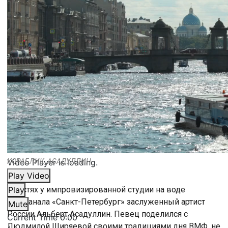
Video Player is loading.
КОРАБЛИК_АСАДУЛЛИН
Play Video
В гостях у импровизированной студии на воде
Play
телеканала «Санкт-Петербург» заслуженный артист
Mute
России Альберт Асадуллин. Певец поделился с
Current Time
0:00
Людмилой Ширяевой своими традициями дня ВМФ, не