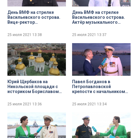
День ВМФ на стрелке
День ВМФ на стрелке
Васильевского острова.
Васильевского острова.
Вице-ректор
Актёр музыкального
Государственного
театра Иван Ожогин
университета морского и
25 июля 2021
13:38
25 июля 2021
13:37
речного флота имени
адмирала С. О. Макарова
Иван Костылев
Юрий Щербаков на
Павел Богданов в
Никольской площади с
Петропавловской
историком Бориславом
крепости с начальником
Богоявленским
Нахимовского военно-
морского училища
25 июля 2021
13:36
25 июля 2021
13:34
Алексеем Масимчуком