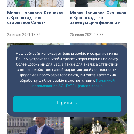
Мария Новикова-Охонская
Мария Новикова-Охонская
в Кронштадте со
в Кронштадте с
старшиной Санкт-
заведующим филиалом
Петербургского Морского
ЦВММ «Кронштадтская
Собрания Василием
крепость» Александром
25 июля 2021
13:34
25 июля 2021
13:33
Камлюком
Тарапоном
Наш веб-сайт использует файлы cookie и сохраняет их на
Вашем устройстве, чтобы сделать перемещения по сайту
более удобными для Вас, а также для анализа статистики
сайта и содействия нашей маркетинговой деятельности.
Продолжая просмотр этого сайта, Вы соглашаетесь на
Юля Чеснокова у крейсера
Павел Богданов у
обработку файлов cookie в соответствии с
Политикой
«Аврора» с морской четой
Центрального военно-
использования АО «ГАТР» файлов cookie
.
Катрашовых
морского музея с
художником-маринистом
Сергеем Макаровым
Принять
25 июля 2021
13:32
25 июля 2021
13:29