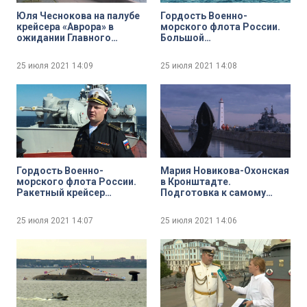
Юля Чеснокова на палубе
Гордость Военно-
крейсера «Аврора» в
морского флота России.
ожидании Главного
Большой
Военно-морского парада
противолодочный
корабль «Вице-адмирал
25 июля 2021
14:09
25 июля 2021
14:08
Кулаков»
Гордость Военно-
Мария Новикова-Охонская
морского флота России.
в Кронштадте.
Ракетный крейсер
Подготовка к самому
«Маршал Устинов»
феерическому событию
Дня ВМФ — праздничному
25 июля 2021
14:07
25 июля 2021
14:06
салюту