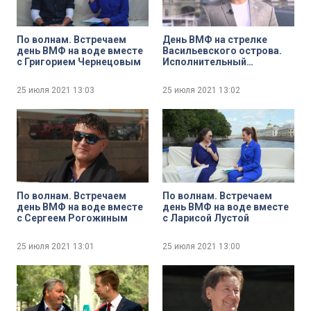
По волнам. Встречаем
День ВМФ на стрелке
день ВМФ на воде вместе
Васильевского острова.
с Григорием Чернецовым
Исполнительный
директор Центра
подводных исследований
25 июля 2021
13:03
25 июля 2021
13:02
Русского
географического
общества, водолаз-
исследователь Сергей
Фокин
По волнам. Встречаем
По волнам. Встречаем
день ВМФ на воде вместе
день ВМФ на воде вместе
с Сергеем Рогожиным
с Ларисой Лустой
25 июля 2021
13:01
25 июля 2021
13:00