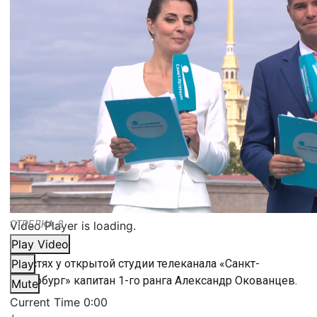
Video Player is loading.
СТРЕЛКА_8
Play Video
В гостях у открытой студии телеканала «Санкт-
Play
Петербург» капитан 1-го ранга Александр Окованцев.
Mute
Current Time
0:00