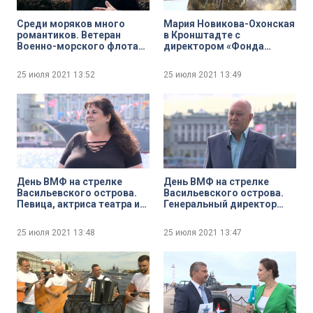
Среди моряков много
Мария Новикова-Охонская
романтиков. Ветеран
в Кронштадте с
Военно-морского флота
директором «Фонда
Сергей Соболевский
друзей балтийской нерпы»
рассказывает о своих
Вячеславом Алексеевым.
25 июля 2021
13:52
25 июля 2021
13:49
любимых морских местах
Открытие памятника
Северной столицы
серому тюленю
День ВМФ на стрелке
День ВМФ на стрелке
Васильевского острова.
Васильевского острова.
Певица, актриса театра и
Генеральный директор
кино Манана Гогитидзе
ассоциации
общественных
25 июля 2021
13:48
25 июля 2021
13:47
организаций ветеранов
ВМФ Сергей Семёнов