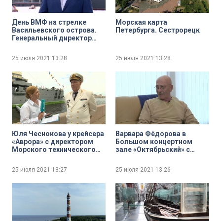
День ВМФ на стрелке
Морская карта
Васильевского острова.
Петербурга. Сестрорецк
Генеральный директор
судостроительного
завода «Северная верфь»
25 июля 2021
13:28
25 июля 2021
13:28
Игорь Орлов
Юля Чеснокова у крейсера
Варвара Фёдорова в
«Аврора» с директором
Большом концертном
Морского технического
зале «Октябрьский» с
колледжа имени
народным артистом
адмирала Д. Н. Сенявина
России Александром
25 июля 2021
13:27
25 июля 2021
13:26
Виктором Никитиным
Розенбаумом