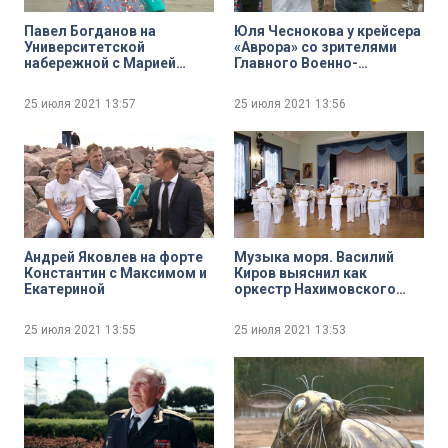
Павел Богданов на
Юля Чеснокова у крейсера
Университетской
«Аврора» со зрителями
набережной с Марией
Главного Военно-
Казутиной
морского парада
25 июля 2021
13:57
25 июля 2021
13:56
Андрей Яковлев на форте
Музыка моря. Василий
Константин с Максимом и
Киров выяснил как
Екатериной
оркестр Нахимовского
военно-морского училища
готовится к празднованию
25 июля 2021
13:55
25 июля 2021
13:53
Дня ВМФ