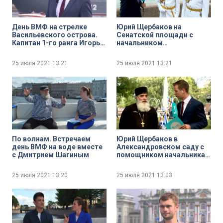
День ВМФ на стрелке
Юрий Щербаков на
Васильевского острова.
Сенатской площади с
Капитан 1-го ранга Игорь
начальником
Кулиев
Центрального
концертного образцового
25 июля 2021
13:21
25 июля 2021
13:21
оркестра ВМФ имени Н. А.
Римского-Корсакова
Валентином Лященко и
начальником
Адмиралтейского
оркестра Ленинградской
военно-морской базы
Никитой Игнатовым
По волнам. Встречаем
Юрий Щербаков в
день ВМФ на воде вместе
Александровском саду с
с Дмитрием Шагиным
помощником начальника
военно-морской академии
имени адмирала Н. Г.
25 июля 2021
13:20
25 июля 2021
13:03
Кузнецова по работе с
верующими
военнослужащими
нейромонахом
Вениамином