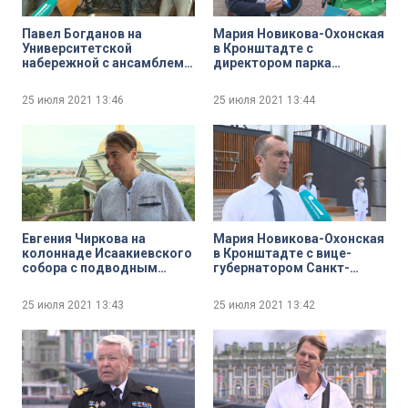
Павел Богданов на
Мария Новикова-Охонская
Университетской
в Кронштадте с
набережной с ансамблем
директором парка
«Ладъ-квартет» и его
«Патриот» Андреем
руководителем Алексеем
Кононовым
25 июля 2021
13:46
25 июля 2021
13:44
Бараковым
Евгения Чиркова на
Мария Новикова-Охонская
колоннаде Исаакиевского
в Кронштадте с вице-
собора с подводным
губернатором Санкт-
археологом, первым
Петербурга Борисом
заместителем
Пиотровским
25 июля 2021
13:43
25 июля 2021
13:42
председателя правления
Общественной
организации «Память
Балтики» Олегом
Великосельским