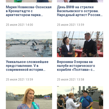
Мария Новикова-Охонская
День ВМФ на стрелке
в Кронштадте с
Васильевского острова.
архитектором парка
Народный артист России
«Патриот» Ильёй
Василий Герелло
Юсуповым
25 июля 2021
14:00
25 июля 2021
13:59
Уникальное сложнейшее
Вероника Озерова на
представление. V в
палубе исторического
современной истории
корабля «Полтава» с
России Главный Военно-
капитаном Максимом
Морской парад в
Коршуновым
25 июля 2021
13:59
25 июля 2021
13:58
акватории Невы