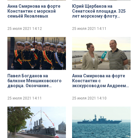
Анна Смирнова на форте
Юрий Щербаков на
Константин с морской
Сенатской площади. 325
семьёй Яковлевых
лет морскому флоту
России
25 июля 2021
14:12
25 июля 2021
14:11
Павел Богданов на
Анна Смирнова на форте
балконе Меншиковского
Константин с
дворца. Окончание
экскурсоводом Андреем
Главного Военно-
Седниным
морского парада
25 июля 2021
14:11
25 июля 2021
14:10