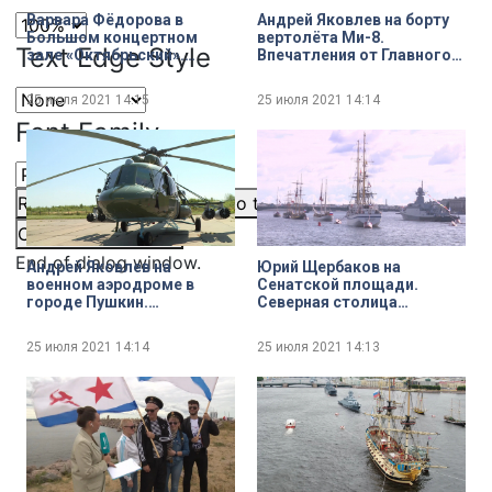
Варвара Фёдорова в
Андрей Яковлев на борту
Большом концертном
вертолёта Ми-8.
Text Edge Style
зале «Октябрьский».
Впечатления от Главного
Праздничная музыкальная
военно-морского парада с
атмосфера концерта
воздуха
25 июля 2021
14:15
25 июля 2021
14:14
Александра Розенбаума
Font Family
Reset
restore all settings to the default values
Done
Close Modal Dialog
End of dialog window.
Андрей Яковлев на
Юрий Щербаков на
военном аэродроме в
Сенатской площади.
городе Пушкин.
Северная столица
Подготовка к воздушной
готовится к Главному
части Главного Военно-
Военно-морскому параду
25 июля 2021
14:14
25 июля 2021
14:13
морского парада