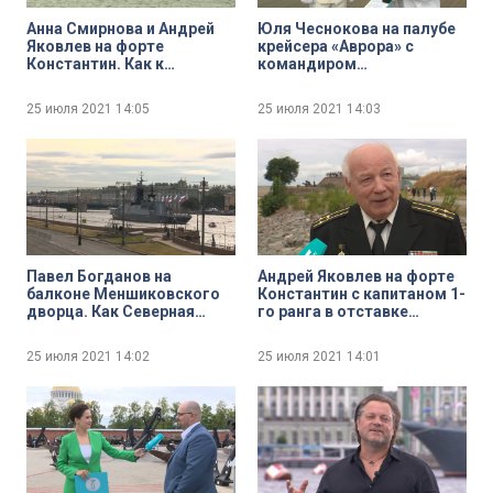
Анна Смирнова и Андрей
Юля Чеснокова на палубе
Яковлев на форте
крейсера «Аврора» с
Константин. Как к
командиром
Главному Военно-
легендарного корабля
морскому параду
Юрием Шишкарёвым
25 июля 2021
14:05
25 июля 2021
14:03
готовится Кронштадт
Павел Богданов на
Андрей Яковлев на форте
балконе Меншиковского
Константин с капитаном 1-
дворца. Как Северная
го ранга в отставке
столица готовится к
Александром
Главному Военно-
Стрельцовым
25 июля 2021
14:02
25 июля 2021
14:01
морскому параду