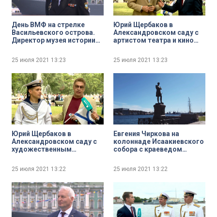
День ВМФ на стрелке
Юрий Щербаков в
Васильевского острова.
Александровском саду с
Директор музея истории
артистом театра и кино
подводных сил России
Александром
имени А. И. Маринеско
Чернышёвым
25 июля 2021
13:23
25 июля 2021
13:23
Андрей Харьков
Юрий Щербаков в
Евгения Чиркова на
Александровском саду с
колоннаде Исаакиевского
художественным
собора с краеведом
руководителем
Алексеем Ерофеевым
Международного
25 июля 2021
13:22
25 июля 2021
13:22
морского фестиваля
«Невский бриз» Игорем
Володько и солистом
вокального ансамбля
«Бриз» Дмитрием
Емельяновым