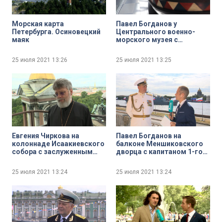
Морская карта
Павел Богданов у
Петербурга. Осиновецкий
Центрального военно-
маяк
морского музея с
заместителем директора
по научно-эспозиционной
25 июля 2021
13:26
25 июля 2021
13:25
и выставочной работе
Центрального военно-
морского музея Сергеем
Курносовым
Евгения Чиркова на
Павел Богданов на
колоннаде Исаакиевского
балконе Меншиковского
собора с заслуженным
дворца с капитаном 1-го
врачом России, доктором
ранга запаса Игорем
медицинский наук,
Гореловым
25 июля 2021
13:24
25 июля 2021
13:24
профессором
протоиереем Григорием
Григорьевым