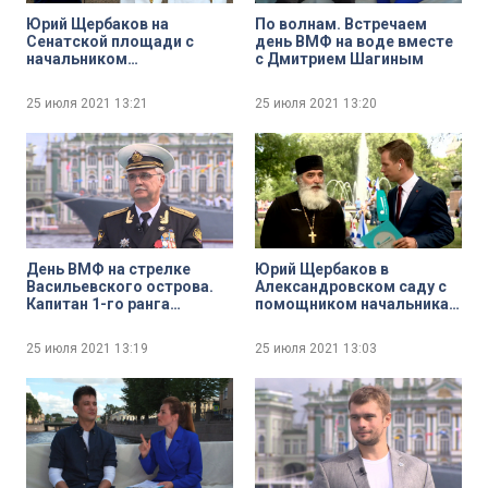
Юрий Щербаков на
По волнам. Встречаем
Сенатской площади с
день ВМФ на воде вместе
начальником
с Дмитрием Шагиным
Центрального
концертного образцового
25 июля 2021
13:21
25 июля 2021
13:20
оркестра ВМФ имени Н. А.
Римского-Корсакова
Валентином Лященко и
начальником
Адмиралтейского
оркестра Ленинградской
военно-морской базы
Никитой Игнатовым
День ВМФ на стрелке
Юрий Щербаков в
Васильевского острова.
Александровском саду с
Капитан 1-го ранга
помощником начальника
Александр Окованцев
военно-морской академии
имени адмирала Н. Г.
25 июля 2021
13:19
25 июля 2021
13:03
Кузнецова по работе с
верующими
военнослужащими
нейромонахом
Вениамином