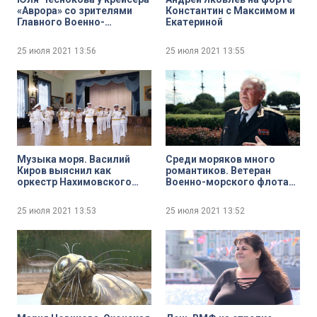
«Аврора» со зрителями
Константин с Максимом и
Главного Военно-
Екатериной
морского парада
25 июля 2021
13:56
25 июля 2021
13:55
Музыка моря. Василий
Среди моряков много
Киров выяснил как
романтиков. Ветеран
оркестр Нахимовского
Военно-морского флота
военно-морского училища
Сергей Соболевский
готовится к празднованию
рассказывает о своих
25 июля 2021
13:53
25 июля 2021
13:52
Дня ВМФ
любимых морских местах
Северной столицы