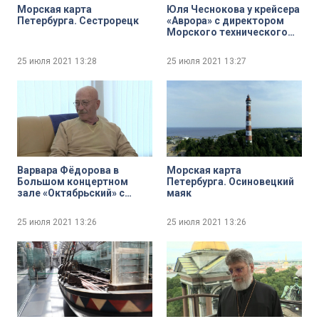
Морская карта
Юля Чеснокова у крейсера
Петербурга. Сестрорецк
«Аврора» с директором
Морского технического
колледжа имени
адмирала Д. Н. Сенявина
25 июля 2021
13:28
25 июля 2021
13:27
Виктором Никитиным
Варвара Фёдорова в
Морская карта
Большом концертном
Петербурга. Осиновецкий
зале «Октябрьский» с
маяк
народным артистом
России Александром
25 июля 2021
13:26
25 июля 2021
13:26
Розенбаумом