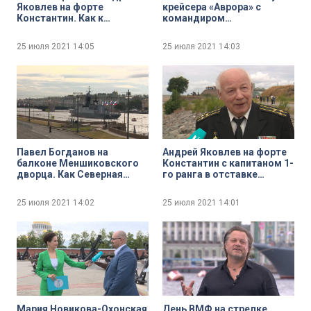
Яковлев на форте
крейсера «Аврора» с
Константин. Как к
командиром
Главному Военно-
легендарного корабля
морскому параду
Юрием Шишкарёвым
25 июля 2021
14:05
25 июля 2021
14:03
готовится Кронштадт
Павел Богданов на
Андрей Яковлев на форте
балконе Меншиковского
Константин с капитаном 1-
дворца. Как Северная
го ранга в отставке
столица готовится к
Александром
Главному Военно-
Стрельцовым
25 июля 2021
14:02
25 июля 2021
14:01
морскому параду
Мария Новикова-Охонская
День ВМФ на стрелке