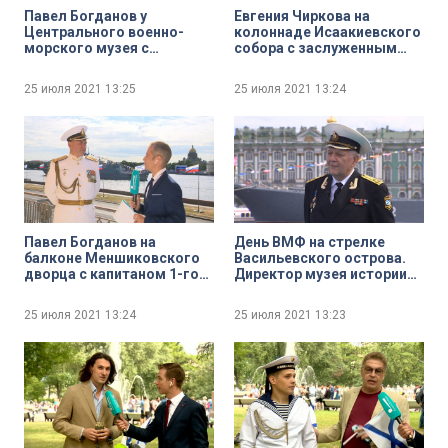
Павел Богданов у
Евгения Чиркова на
Центрального военно-
колоннаде Исаакиевского
морского музея с
собора с заслуженным
заместителем директора
врачом России, доктором
по научно-эспозиционной
медицинский наук,
25 июля 2021
13:25
25 июля 2021
13:24
и выставочной работе
профессором
Центрального военно-
протоиереем Григорием
морского музея Сергеем
Григорьевым
Курносовым
Павел Богданов на
День ВМФ на стрелке
балконе Меншиковского
Васильевского острова.
дворца с капитаном 1-го
Директор музея истории
ранга запаса Игорем
подводных сил России
Гореловым
имени А. И. Маринеско
25 июля 2021
13:24
25 июля 2021
13:23
Андрей Харьков