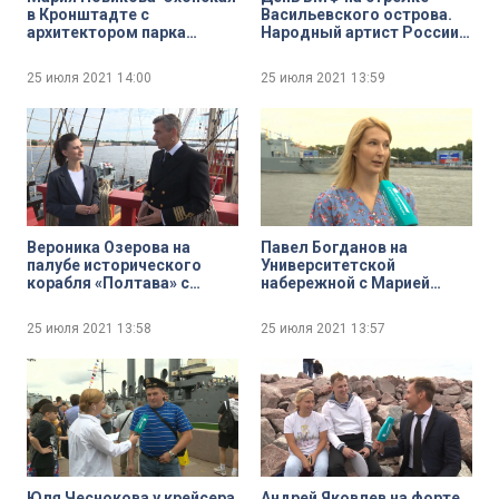
в Кронштадте с
Васильевского острова.
архитектором парка
Народный артист России
«Патриот» Ильёй
Василий Герелло
Юсуповым
25 июля 2021
14:00
25 июля 2021
13:59
Вероника Озерова на
Павел Богданов на
палубе исторического
Университетской
корабля «Полтава» с
набережной с Марией
капитаном Максимом
Казутиной
Коршуновым
25 июля 2021
13:58
25 июля 2021
13:57
Юля Чеснокова у крейсера
Андрей Яковлев на форте