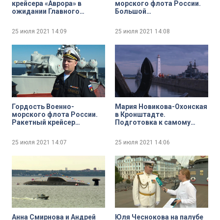
крейсера «Аврора» в
морского флота России.
ожидании Главного
Большой
Военно-морского парада
противолодочный
корабль «Вице-адмирал
25 июля 2021
14:09
25 июля 2021
14:08
Кулаков»
Гордость Военно-
Мария Новикова-Охонская
морского флота России.
в Кронштадте.
Ракетный крейсер
Подготовка к самому
«Маршал Устинов»
феерическому событию
Дня ВМФ — праздничному
25 июля 2021
14:07
25 июля 2021
14:06
салюту
Анна Смирнова и Андрей
Юля Чеснокова на палубе