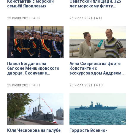
Константин с морской
Сенатской площади. 325
семьёй Яковлевых
лет морскому флоту
России
25 июля 2021
14:12
25 июля 2021
14:11
Павел Богданов на
Анна Смирнова на форте
балконе Меншиковского
Константин с
дворца. Окончание
экскурсоводом Андреем
Главного Военно-
Седниным
морского парада
25 июля 2021
14:11
25 июля 2021
14:10
Юля Чеснокова на палубе
Гордость Военно-