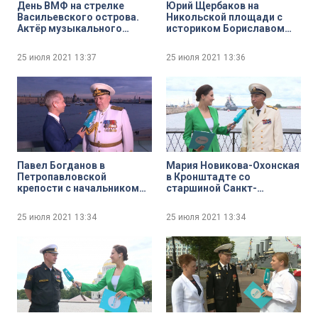
День ВМФ на стрелке
Юрий Щербаков на
Васильевского острова.
Никольской площади с
Актёр музыкального
историком Бориславом
театра Иван Ожогин
Богоявленским
25 июля 2021
13:37
25 июля 2021
13:36
Павел Богданов в
Мария Новикова-Охонская
Петропавловской
в Кронштадте со
крепости с начальником
старшиной Санкт-
Нахимовского военно-
Петербургского Морского
морского училища
Собрания Василием
25 июля 2021
13:34
25 июля 2021
13:34
Алексеем Масимчуком
Камлюком