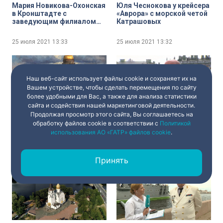
Мария Новикова-Охонская
Юля Чеснокова у крейсера
в Кронштадте с
«Аврора» с морской четой
заведующим филиалом
Катрашовых
ЦВММ «Кронштадтская
крепость» Александром
25 июля 2021
13:33
25 июля 2021
13:32
Тарапоном
Наш веб-сайт использует файлы cookie и сохраняет их на
Вашем устройстве, чтобы сделать перемещения по сайту
более удобными для Вас, а также для анализа статистики
сайта и содействия нашей маркетинговой деятельности.
Продолжая просмотр этого сайта, Вы соглашаетесь на
Павел Богданов у
День ВМФ на стрелке
обработку файлов cookie в соответствии с
Политикой
Центрального военно-
Васильевского острова.
использования АО «ГАТР» файлов cookie
.
морского музея с
Генеральный директор
художником-маринистом
судостроительного
Сергеем Макаровым
завода «Северная верфь»
25 июля 2021
13:29
25 июля 2021
13:28
Игорь Орлов
Принять