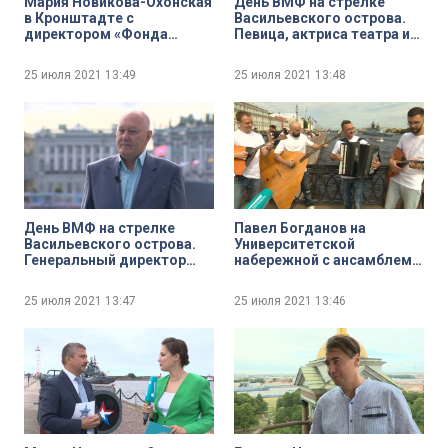
Мария Новикова-Охонская
День ВМФ на стрелке
в Кронштадте с
Васильевского острова.
директором «Фонда
Певица, актриса театра и
друзей балтийской нерпы»
кино Манана Гогитидзе
Вячеславом Алексеевым.
25 июля 2021
13:49
25 июля 2021
13:48
Открытие памятника
серому тюленю
День ВМФ на стрелке
Павел Богданов на
Васильевского острова.
Университетской
Генеральный директор
набережной с ансамблем
ассоциации
«Ладъ-квартет» и его
общественных
руководителем Алексеем
25 июля 2021
13:47
25 июля 2021
13:46
организаций ветеранов
Бараковым
ВМФ Сергей Семёнов