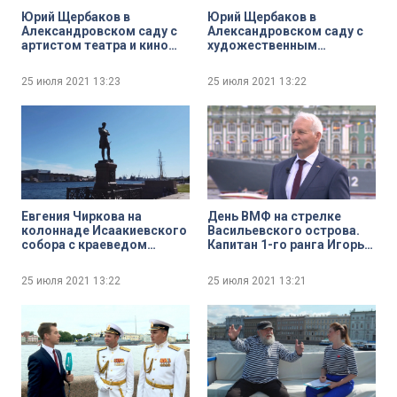
Юрий Щербаков в
Юрий Щербаков в
Александровском саду с
Александровском саду с
артистом театра и кино
художественным
Александром
руководителем
Чернышёвым
Международного
25 июля 2021
13:23
25 июля 2021
13:22
морского фестиваля
«Невский бриз» Игорем
Володько и солистом
вокального ансамбля
«Бриз» Дмитрием
Емельяновым
Евгения Чиркова на
День ВМФ на стрелке
колоннаде Исаакиевского
Васильевского острова.
собора с краеведом
Капитан 1-го ранга Игорь
Алексеем Ерофеевым
Кулиев
25 июля 2021
13:22
25 июля 2021
13:21