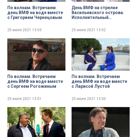
По волнам. Встречаем
День ВМФ на стрелке
день ВМФ на воде вместе
Васильевского острова.
с Григорием Чернецовым
Исполнительный
директор Центра
подводных исследований
25 июля 2021
13:03
25 июля 2021
13:02
Русского
географического
общества, водолаз-
исследователь Сергей
Фокин
По волнам. Встречаем
По волнам. Встречаем
день ВМФ на воде вместе
день ВМФ на воде вместе
с Сергеем Рогожиным
с Ларисой Лустой
25 июля 2021
13:01
25 июля 2021
13:00