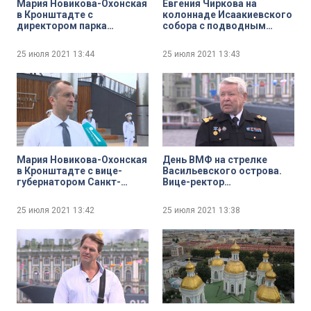
Мария Новикова-Охонская
Евгения Чиркова на
в Кронштадте с
колоннаде Исаакиевского
директором парка
собора с подводным
«Патриот» Андреем
археологом, первым
Кононовым
заместителем
25 июля 2021
13:44
25 июля 2021
13:43
председателя правления
Общественной
организации «Память
Балтики» Олегом
Великосельским
Мария Новикова-Охонская
День ВМФ на стрелке
в Кронштадте с вице-
Васильевского острова.
губернатором Санкт-
Вице-ректор
Петербурга Борисом
Государственного
Пиотровским
университета морского и
25 июля 2021
13:42
25 июля 2021
13:38
речного флота имени
адмирала С. О. Макарова
Иван Костылев