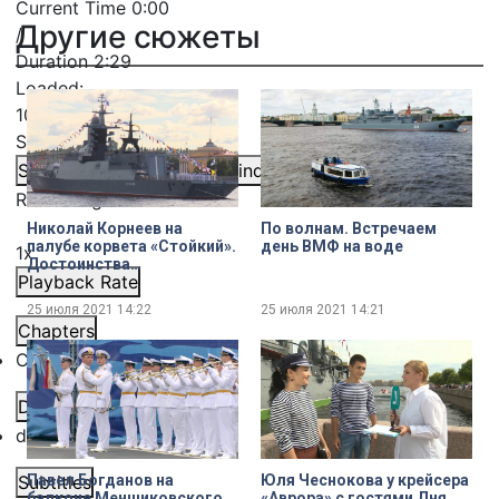
Current Time
0:00
Другие сюжеты
/
Duration
2:29
Loaded
:
10.40%
Stream Type
LIVE
Seek to live, currently behind live
LIVE
Remaining Time
-
2:29
Николай Корнеев на
По волнам. Встречаем
палубе корвета «Стойкий».
день ВМФ на воде
1x
Достоинства
Playback Rate
многоцелевого корабля
ближней морской зоны
25 июля 2021
14:22
25 июля 2021
14:21
Chapters
Chapters
Descriptions
descriptions off
, selected
Павел Богданов на
Юля Чеснокова у крейсера
Subtitles
балконе Меншиковского
«Аврора» с гостями Дня