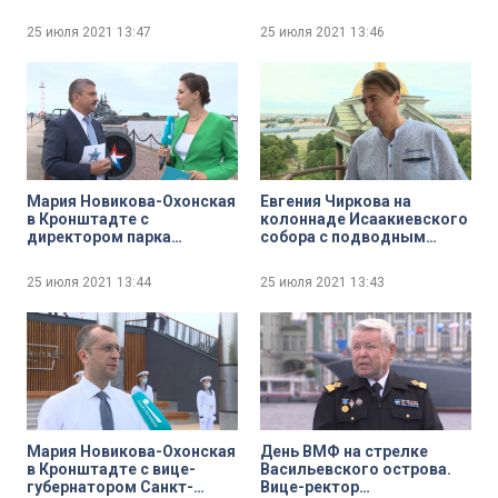
ассоциации
«Ладъ-квартет» и его
общественных
руководителем Алексеем
25 июля 2021
13:47
25 июля 2021
13:46
организаций ветеранов
Бараковым
ВМФ Сергей Семёнов
Мария Новикова-Охонская
Евгения Чиркова на
в Кронштадте с
колоннаде Исаакиевского
директором парка
собора с подводным
«Патриот» Андреем
археологом, первым
Кононовым
заместителем
25 июля 2021
13:44
25 июля 2021
13:43
председателя правления
Общественной
организации «Память
Балтики» Олегом
Великосельским
Мария Новикова-Охонская
День ВМФ на стрелке
в Кронштадте с вице-
Васильевского острова.
губернатором Санкт-
Вице-ректор