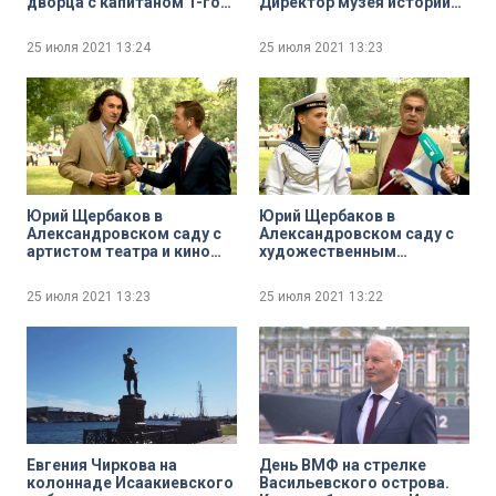
дворца с капитаном 1-го
Директор музея истории
ранга запаса Игорем
подводных сил России
Гореловым
имени А. И. Маринеско
25 июля 2021
13:24
25 июля 2021
13:23
Андрей Харьков
Юрий Щербаков в
Юрий Щербаков в
Александровском саду с
Александровском саду с
артистом театра и кино
художественным
Александром
руководителем
Чернышёвым
Международного
25 июля 2021
13:23
25 июля 2021
13:22
морского фестиваля
«Невский бриз» Игорем
Володько и солистом
вокального ансамбля
«Бриз» Дмитрием
Емельяновым
Евгения Чиркова на
День ВМФ на стрелке
колоннаде Исаакиевского
Васильевского острова.