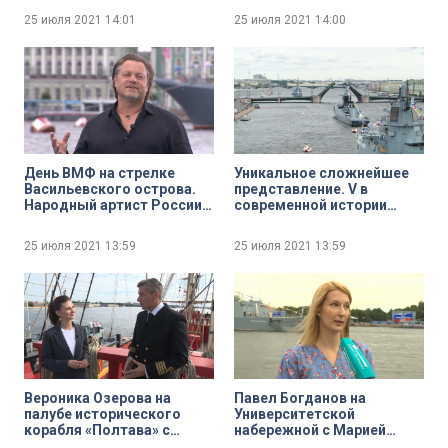
Стрельцовым
Юсуповым
25 июля 2021
14:01
25 июля 2021
14:00
День ВМФ на стрелке
Уникальное сложнейшее
Васильевского острова.
представление. V в
Народный артист России
современной истории
Василий Герелло
России Главный Военно-
Морской парад в
25 июля 2021
13:59
25 июля 2021
13:59
акватории Невы
Вероника Озерова на
Павел Богданов на
палубе исторического
Университетской
корабля «Полтава» с
набережной с Марией
капитаном Максимом
Казутиной