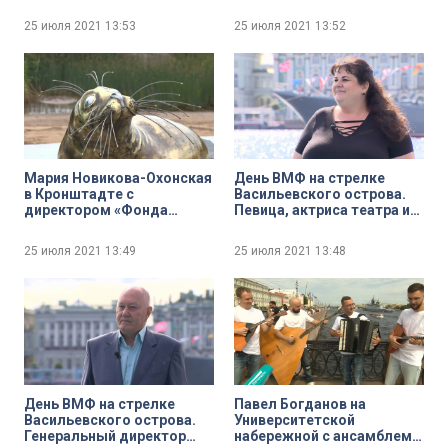
военно-морского училища
Сергей Соболевский
готовится к празднованию
рассказывает о своих
25 июля 2021
13:53
25 июля 2021
13:52
Дня ВМФ
любимых морских местах
Северной столицы
Мария Новикова-Охонская
День ВМФ на стрелке
в Кронштадте с
Васильевского острова.
директором «Фонда
Певица, актриса театра и
друзей балтийской нерпы»
кино Манана Гогитидзе
Вячеславом Алексеевым.
25 июля 2021
13:49
25 июля 2021
13:48
Открытие памятника
серому тюленю
День ВМФ на стрелке
Павел Богданов на
Васильевского острова.
Университетской
Генеральный директор
набережной с ансамблем