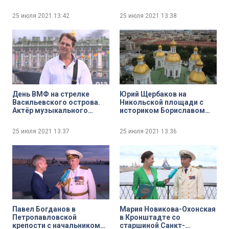
Петербурга Борисом
Государственного
Пиотровским
университета морского и
25 июля 2021
13:42
25 июля 2021
13:38
речного флота имени
адмирала С. О. Макарова
Иван Костылев
День ВМФ на стрелке
Юрий Щербаков на
Васильевского острова.
Никольской площади с
Актёр музыкального
историком Бориславом
театра Иван Ожогин
Богоявленским
25 июля 2021
13:37
25 июля 2021
13:36
Павел Богданов в
Мария Новикова-Охонская
Петропавловской
в Кронштадте со
крепости с начальником
старшиной Санкт-