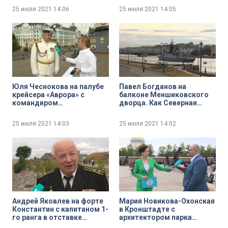
Дня ВМФ — праздничному
морскому параду
25 июля 2021
14:06
25 июля 2021
14:05
салюту
готовится Кронштадт
Юля Чеснокова на палубе
Павел Богданов на
крейсера «Аврора» с
балконе Меншиковского
командиром
дворца. Как Северная
легендарного корабля
столица готовится к
Юрием Шишкарёвым
Главному Военно-
25 июля 2021
14:03
25 июля 2021
14:02
морскому параду
Андрей Яковлев на форте
Мария Новикова-Охонская
Константин с капитаном 1-
в Кронштадте с
го ранга в отставке
архитектором парка
Александром
«Патриот» Ильёй