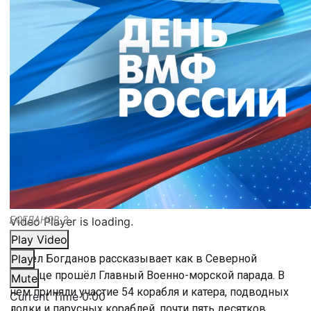
Video Player is loading.
БОГДАНОВ_3
Play Video
Павел Богданов рассказывает как в Северной
Play
столице прошёл Главный Военно-морской парада. В
Mute
нём приняли участие 54 корабля и катера, подводных
Current Time
0:00
лодки и парусных кораблей, почти пять десятков