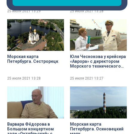
художником-маринистом
судостроительного
Сергеем Макаровым
завода «Северная верфь»
25 июля 2021
13:29
25 июля 2021
13:28
Игорь Орлов
Морская карта
Юля Чеснокова у крейсера
Петербурга. Сестрорецк
«Аврора» с директором
Морского технического
колледжа имени
адмирала Д. Н. Сенявина
25 июля 2021
13:28
25 июля 2021
13:27
Виктором Никитиным
Варвара Фёдорова в
Морская карта
Большом концертном
Петербурга. Осиновецкий
зале «Октябрьский» с
маяк