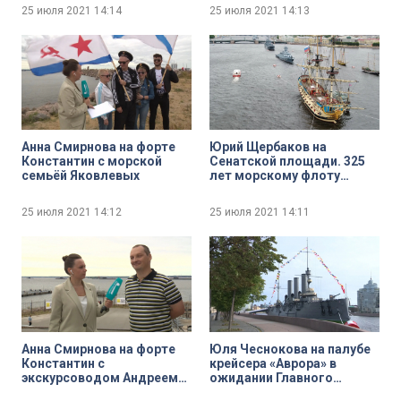
части Главного Военно-
Военно-морскому параду
25 июля 2021
14:14
25 июля 2021
14:13
морского парада
Анна Смирнова на форте
Юрий Щербаков на
Константин с морской
Сенатской площади. 325
семьёй Яковлевых
лет морскому флоту
России
25 июля 2021
14:12
25 июля 2021
14:11
Анна Смирнова на форте
Юля Чеснокова на палубе
Константин с
крейсера «Аврора» в
экскурсоводом Андреем
ожидании Главного
Седниным
Военно-морского парада