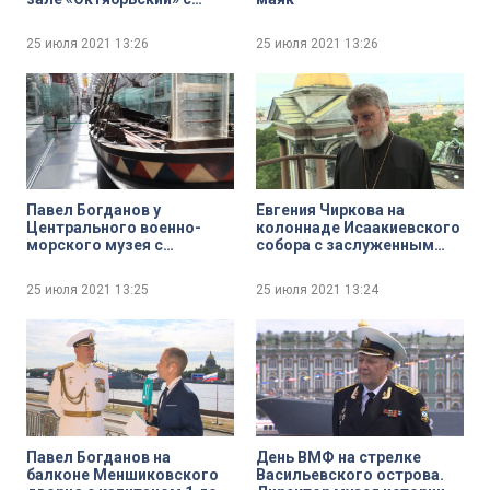
народным артистом
России Александром
25 июля 2021
13:26
25 июля 2021
13:26
Розенбаумом
Павел Богданов у
Евгения Чиркова на
Центрального военно-
колоннаде Исаакиевского
морского музея с
собора с заслуженным
заместителем директора
врачом России, доктором
по научно-эспозиционной
медицинский наук,
25 июля 2021
13:25
25 июля 2021
13:24
и выставочной работе
профессором
Центрального военно-
протоиереем Григорием
морского музея Сергеем
Григорьевым
Курносовым
Павел Богданов на
День ВМФ на стрелке
балконе Меншиковского
Васильевского острова.