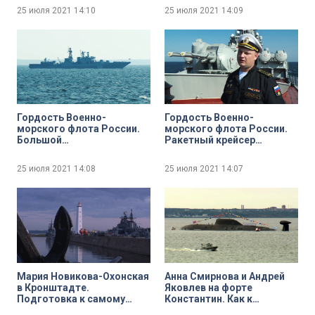
25 июля 2021
14:10
25 июля 2021
14:09
Гордость Военно-
Гордость Военно-
морского флота России.
морского флота России.
Большой
Ракетный крейсер
противолодочный
«Маршал Устинов»
корабль «Вице-адмирал
25 июля 2021
14:08
25 июля 2021
14:07
Кулаков»
Мария Новикова-Охонская
Анна Смирнова и Андрей
в Кронштадте.
Яковлев на форте
Подготовка к самому
Константин. Как к
феерическому событию
Главному Военно-