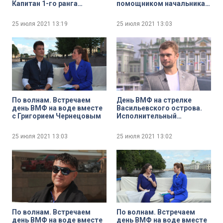
Капитан 1-го ранга
помощником начальника
Александр Окованцев
военно-морской академии
имени адмирала Н. Г.
25 июля 2021
13:19
25 июля 2021
13:03
Кузнецова по работе с
верующими
военнослужащими
нейромонахом
Вениамином
По волнам. Встречаем
День ВМФ на стрелке
день ВМФ на воде вместе
Васильевского острова.
с Григорием Чернецовым
Исполнительный
директор Центра
подводных исследований
25 июля 2021
13:03
25 июля 2021
13:02
Русского
географического
общества, водолаз-
исследователь Сергей
Фокин
По волнам. Встречаем
По волнам. Встречаем
день ВМФ на воде вместе
день ВМФ на воде вместе