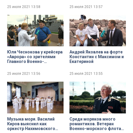
Коршуновым
25 июля 2021
13:58
25 июля 2021
13:57
Юля Чеснокова у крейсера
Андрей Яковлев на форте
«Аврора» со зрителями
Константин с Максимом и
Главного Военно-
Екатериной
морского парада
25 июля 2021
13:56
25 июля 2021
13:55
Музыка моря. Василий
Среди моряков много
Киров выяснил как
романтиков. Ветеран
оркестр Нахимовского
Военно-морского флота