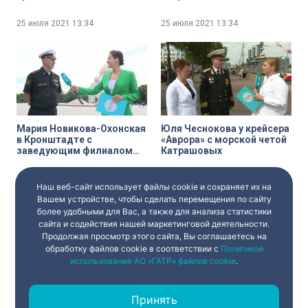
Нахимовского военно-
Петербургского Морского
морского училища
Собрания Василием
25 июля 2021
13:34
25 июля 2021
13:34
Алексеем Масимчуком
Камлюком
Мария Новикова-Охонская
Юля Чеснокова у крейсера
в Кронштадте с
«Аврора» с морской четой
заведующим филиалом
Катрашовых
ЦВММ «Кронштадтская
крепость» Александром
25 июля 2021
13:33
25 июля 2021
13:32
Тарапоном
Наш веб-сайт использует файлы cookie и сохраняет их на
Вашем устройстве, чтобы сделать перемещения по сайту
более удобными для Вас, а также для анализа статистики
сайта и содействия нашей маркетинговой деятельности.
Продолжая просмотр этого сайта, Вы соглашаетесь на
обработку файлов cookie в соответствии с
Политикой
использования АО «ГАТР» файлов cookie
.
Павел Богданов у
День ВМФ на стрелке
Центрального военно-
Васильевского острова.
Принять
морского музея с
Генеральный директор