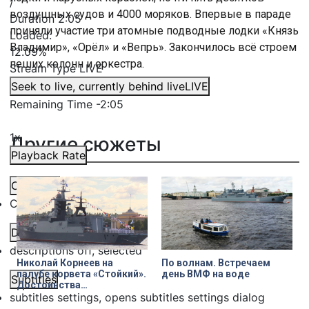
/
воздушных судов и 4000 моряков. Впервые в параде
Duration
2:05
приняли участие три атомные подводные лодки «Князь
Loaded
:
Владимир», «Орёл» и «Вепрь». Закончилось всё строем
12.09%
пеших колонн и оркестра.
Stream Type
LIVE
Seek to live, currently behind live
LIVE
Remaining Time
-
2:05
1x
Другие сюжеты
Playback Rate
Chapters
Chapters
Descriptions
descriptions off
, selected
Николай Корнеев на
По волнам. Встречаем
палубе корвета «Стойкий».
день ВМФ на воде
Subtitles
Достоинства
subtitles settings
, opens subtitles settings dialog
многоцелевого корабля
ближней морской зоны