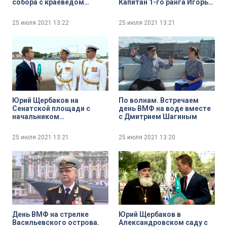
собора с краеведом
Капитан 1-го ранга Игорь
Алексеем Ерофеевым
Кулиев
25 июля 2021
13:22
25 июля 2021
13:21
Юрий Щербаков на
По волнам. Встречаем
Сенатской площади с
день ВМФ на воде вместе
начальником
с Дмитрием Шагиным
Центрального
концертного образцового
25 июля 2021
13:21
25 июля 2021
13:20
оркестра ВМФ имени Н. А.
Римского-Корсакова
Валентином Лященко и
начальником
Адмиралтейского
оркестра Ленинградской
военно-морской базы
Никитой Игнатовым
День ВМФ на стрелке
Юрий Щербаков в
Васильевского острова.
Александровском саду с