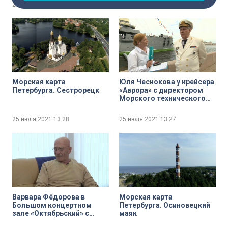
25 июля 2021
13:29
25 июля 2021
13:28
Игорь Орлов
Морская карта
Юля Чеснокова у крейсера
Петербурга. Сестрорецк
«Аврора» с директором
Морского технического
колледжа имени
адмирала Д. Н. Сенявина
25 июля 2021
13:28
25 июля 2021
13:27
Виктором Никитиным
Варвара Фёдорова в
Морская карта
Большом концертном
Петербурга. Осиновецкий
зале «Октябрьский» с
маяк
народным артистом