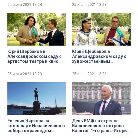
Гореловым
имени А. И. Маринеско
25 июля 2021
13:24
25 июля 2021
13:23
Андрей Харьков
Юрий Щербаков в
Юрий Щербаков в
Александровском саду с
Александровском саду с
артистом театра и кино
художественным
Александром
руководителем
Чернышёвым
Международного
25 июля 2021
13:23
25 июля 2021
13:22
морского фестиваля
«Невский бриз» Игорем
Володько и солистом
вокального ансамбля
«Бриз» Дмитрием
Емельяновым
Евгения Чиркова на
День ВМФ на стрелке
колоннаде Исаакиевского
Васильевского острова.
собора с краеведом
Капитан 1-го ранга Игорь
Алексеем Ерофеевым
Кулиев