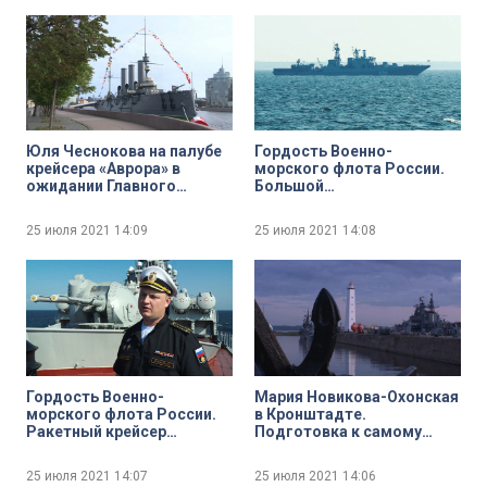
Юля Чеснокова на палубе
Гордость Военно-
крейсера «Аврора» в
морского флота России.
ожидании Главного
Большой
Военно-морского парада
противолодочный
корабль «Вице-адмирал
25 июля 2021
14:09
25 июля 2021
14:08
Кулаков»
Гордость Военно-
Мария Новикова-Охонская
морского флота России.
в Кронштадте.
Ракетный крейсер
Подготовка к самому
«Маршал Устинов»
феерическому событию
Дня ВМФ — праздничному
25 июля 2021
14:07
25 июля 2021
14:06
салюту