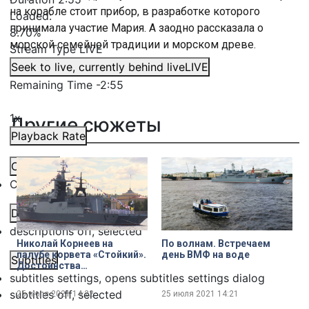
на корабле стоит прибор, в разработке которого
Loaded
:
принимала участие Мария. А заодно рассказала о
8.70%
морской семейной традиции и морском древе.
Stream Type
LIVE
Seek to live, currently behind live
LIVE
Remaining Time
-
2:55
1x
Другие сюжеты
Playback Rate
Chapters
Chapters
Descriptions
descriptions off
, selected
Николай Корнеев на
По волнам. Встречаем
палубе корвета «Стойкий».
день ВМФ на воде
Subtitles
Достоинства
subtitles settings
, opens subtitles settings dialog
многоцелевого корабля
ближней морской зоны
subtitles off
, selected
25 июля 2021
14:22
25 июля 2021
14:21