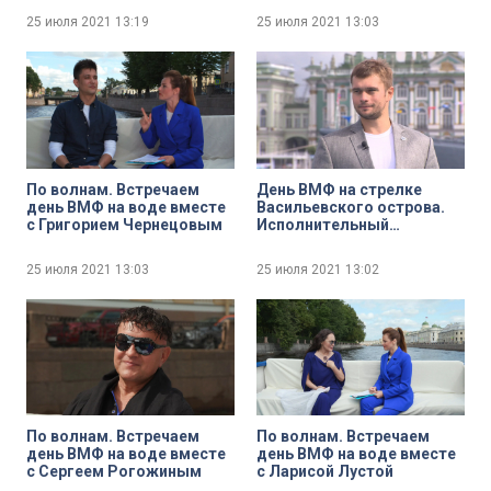
имени адмирала Н. Г.
25 июля 2021
13:19
25 июля 2021
13:03
Кузнецова по работе с
верующими
военнослужащими
нейромонахом
Вениамином
По волнам. Встречаем
День ВМФ на стрелке
день ВМФ на воде вместе
Васильевского острова.
с Григорием Чернецовым
Исполнительный
директор Центра
подводных исследований
25 июля 2021
13:03
25 июля 2021
13:02
Русского
географического
общества, водолаз-
исследователь Сергей
Фокин
По волнам. Встречаем
По волнам. Встречаем
день ВМФ на воде вместе
день ВМФ на воде вместе
с Сергеем Рогожиным
с Ларисой Лустой