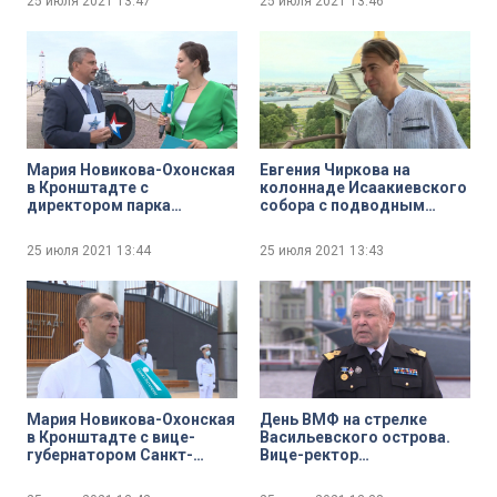
25 июля 2021
13:47
25 июля 2021
13:46
организаций ветеранов
Бараковым
ВМФ Сергей Семёнов
Мария Новикова-Охонская
Евгения Чиркова на
в Кронштадте с
колоннаде Исаакиевского
директором парка
собора с подводным
«Патриот» Андреем
археологом, первым
Кононовым
заместителем
25 июля 2021
13:44
25 июля 2021
13:43
председателя правления
Общественной
организации «Память
Балтики» Олегом
Великосельским
Мария Новикова-Охонская
День ВМФ на стрелке
в Кронштадте с вице-
Васильевского острова.
губернатором Санкт-
Вице-ректор
Петербурга Борисом
Государственного
Пиотровским
университета морского и