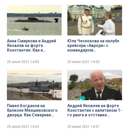
Анна Смирнова и Андрей
Юля Чеснокова на палубе
Яковлев на форте
крейсера «Аврора» с
Константин. Как к
командиром
Главному Военно-
легендарного корабля
морскому параду
Юрием Шишкарёвым
25 июля 2021
14:05
25 июля 2021
14:03
готовится Кронштадт
Павел Богданов на
Андрей Яковлев на форте
балконе Меншиковского
Константин с капитаном 1-
дворца. Как Северная
го ранга в отставке
столица готовится к
Александром
Главному Военно-
Стрельцовым
25 июля 2021
14:02
25 июля 2021
14:01
морскому параду