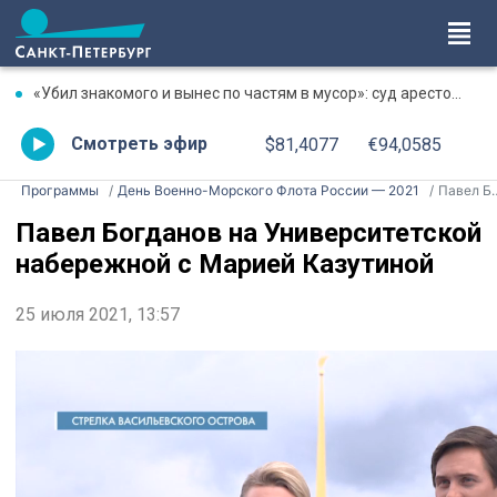
«Убил знакомого и вынес по частям в мусор»: суд арестовал фигуранта жестокого убийства на Луначарского
Смотреть эфир
$81,4077
€94,0585
Программы
День Военно-Морского Флота России — 2021
Павел Богданов на Университетской набережной с Марией Казутиной
Павел Богданов на Университетской
набережной с Марией Казутиной
25 июля 2021, 13:57