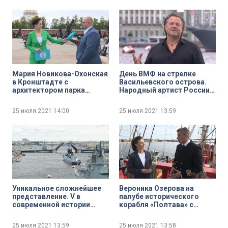
Мария Новикова-Охонская
День ВМФ на стрелке
в Кронштадте с
Васильевского острова.
архитектором парка
Народный артист России
«Патриот» Ильёй
Василий Герелло
Юсуповым
25 июля 2021
14:00
25 июля 2021
13:59
Уникальное сложнейшее
Вероника Озерова на
представление. V в
палубе исторического
современной истории
корабля «Полтава» с
России Главный Военно-
капитаном Максимом
Морской парад в
Коршуновым
25 июля 2021
13:59
25 июля 2021
13:58