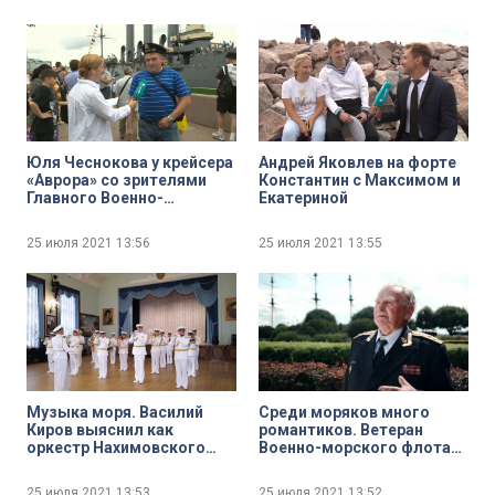
акватории Невы
Юля Чеснокова у крейсера
Андрей Яковлев на форте
«Аврора» со зрителями
Константин с Максимом и
Главного Военно-
Екатериной
морского парада
25 июля 2021
13:56
25 июля 2021
13:55
Музыка моря. Василий
Среди моряков много
Киров выяснил как
романтиков. Ветеран
оркестр Нахимовского
Военно-морского флота
военно-морского училища
Сергей Соболевский
готовится к празднованию
рассказывает о своих
25 июля 2021
13:53
25 июля 2021
13:52