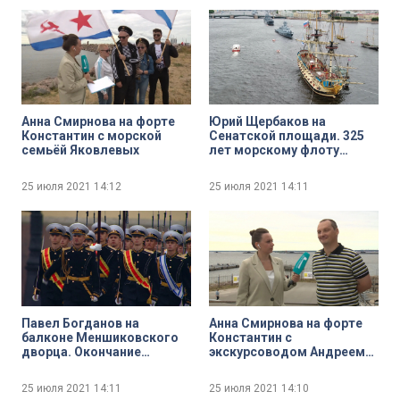
Анна Смирнова на форте
Юрий Щербаков на
Константин с морской
Сенатской площади. 325
семьёй Яковлевых
лет морскому флоту
России
25 июля 2021
14:12
25 июля 2021
14:11
Павел Богданов на
Анна Смирнова на форте
балконе Меншиковского
Константин с
дворца. Окончание
экскурсоводом Андреем
Главного Военно-
Седниным
морского парада
25 июля 2021
14:11
25 июля 2021
14:10