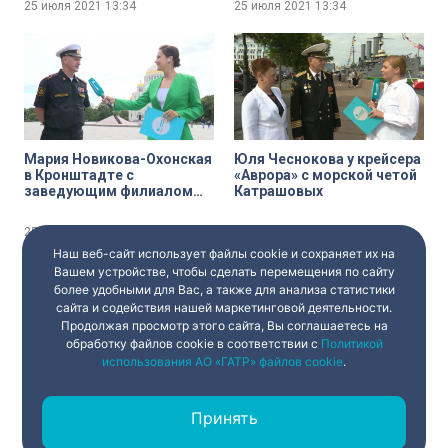
25 июля 2021
13:34
25 июля 2021
13:34
Алексеем Масимчуком
Камлюком
Мария Новикова-Охонская
Юля Чеснокова у крейсера
в Кронштадте с
«Аврора» с морской четой
заведующим филиалом
Катрашовых
ЦВММ «Кронштадтская
крепость» Александром
25 июля 2021
13:33
25 июля 2021
13:32
Тарапоном
Наш веб-сайт использует файлы cookie и сохраняет их на
Вашем устройстве, чтобы сделать перемещения по сайту
более удобными для Вас, а также для анализа статистики
сайта и содействия нашей маркетинговой деятельности.
Продолжая просмотр этого сайта, Вы соглашаетесь на
обработку файлов cookie в соответствии с
Политикой
использования АО «ГАТР» файлов cookie
.
Павел Богданов у
День ВМФ на стрелке
Центрального военно-
Васильевского острова.
Принять
морского музея с
Генеральный директор
художником-маринистом
судостроительного
Сергеем Макаровым
завода «Северная верфь»