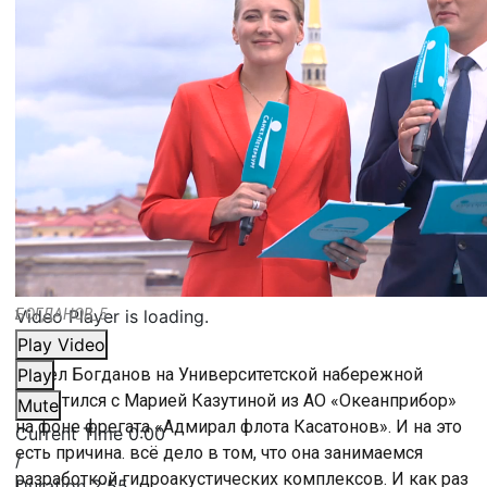
Video Player is loading.
БОГДАНОВ_5
Play Video
Павел Богданов на Университетской набережной
Play
встретился с Марией Казутиной из АО «Океанприбор»
Mute
на фоне фрегата «Адмирал флота Касатонов». И на это
Current Time
0:00
есть причина. всё дело в том, что она занимаемся
/
разработкой гидроакустических комплексов. И как раз
Duration
2:55