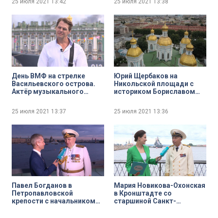
25 июля 2021
13:42
25 июля 2021
13:38
речного флота имени
адмирала С. О. Макарова
Иван Костылев
День ВМФ на стрелке
Юрий Щербаков на
Васильевского острова.
Никольской площади с
Актёр музыкального
историком Бориславом
театра Иван Ожогин
Богоявленским
25 июля 2021
13:37
25 июля 2021
13:36
Павел Богданов в
Мария Новикова-Охонская
Петропавловской
в Кронштадте со
крепости с начальником
старшиной Санкт-
Нахимовского военно-
Петербургского Морского
морского училища
Собрания Василием