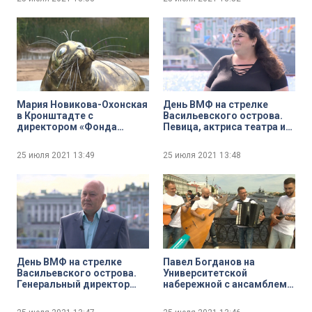
Дня ВМФ
любимых морских местах
Северной столицы
Мария Новикова-Охонская
День ВМФ на стрелке
в Кронштадте с
Васильевского острова.
директором «Фонда
Певица, актриса театра и
друзей балтийской нерпы»
кино Манана Гогитидзе
Вячеславом Алексеевым.
25 июля 2021
13:49
25 июля 2021
13:48
Открытие памятника
серому тюленю
День ВМФ на стрелке
Павел Богданов на
Васильевского острова.
Университетской
Генеральный директор
набережной с ансамблем
ассоциации
«Ладъ-квартет» и его
общественных
руководителем Алексеем