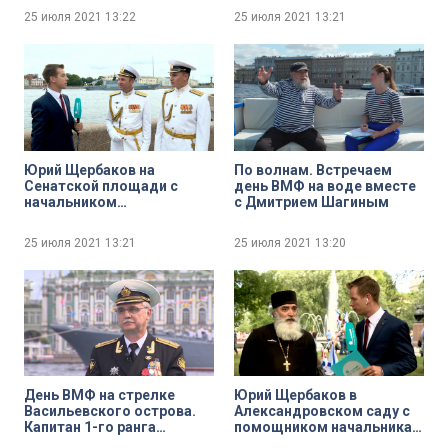
25 июля 2021
13:22
25 июля 2021
13:21
Юрий Щербаков на
По волнам. Встречаем
Сенатской площади с
день ВМФ на воде вместе
начальником
с Дмитрием Шагиным
Центрального
концертного образцового
25 июля 2021
13:21
25 июля 2021
13:20
оркестра ВМФ имени Н. А.
Римского-Корсакова
Валентином Лященко и
начальником
Адмиралтейского
оркестра Ленинградской
военно-морской базы
Никитой Игнатовым
День ВМФ на стрелке
Юрий Щербаков в
Васильевского острова.
Александровском саду с
Капитан 1-го ранга
помощником начальника
Александр Окованцев
военно-морской академии