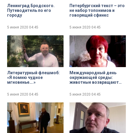
Ленинград Бродского.
Петербургский текст – это
Путеводитель по его
не набор топонимов и
городу
говорящий сфинкс
5 июня 2020
04:45
5 июня 2020
04:45
Литературный флешмоб:
Международный день
«Я помню чудное
окружающей среды:
мгновенье….»
животные возвращают
свой мир
5 июня 2020
04:45
5 июня 2020
04:45