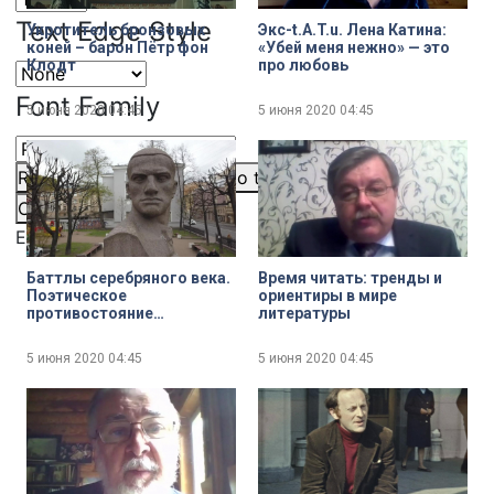
Text Edge Style
Укротитель бронзовых
Экс-t.A.T.u. Лена Катина:
коней – барон Пётр фон
«Убей меня нежно» — это
Клодт
про любовь
Font Family
5 июня 2020
04:45
5 июня 2020
04:45
Reset
restore all settings to the default values
Done
Close Modal Dialog
End of dialog window.
Баттлы серебряного века.
Время читать: тренды и
Поэтическое
ориентиры в мире
противостояние
литературы
Маяковского и Есенина –
история и мифы
5 июня 2020
04:45
5 июня 2020
04:45