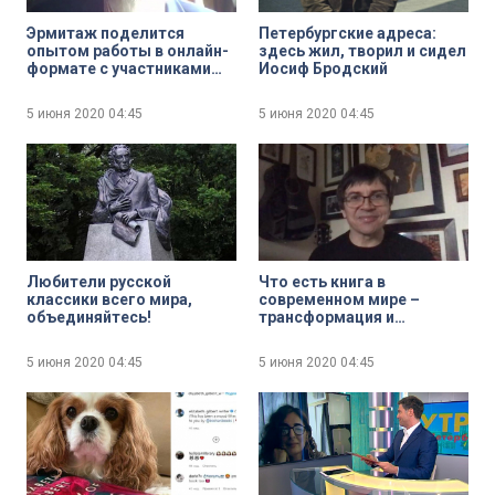
Эрмитаж поделится
Петербургские адреса:
опытом работы в онлайн-
здесь жил, творил и сидел
формате с участниками
Иосиф Бродский
Книжного салона
5 июня 2020
04:45
5 июня 2020
04:45
Любители русской
Что есть книга в
классики всего мира,
современном мире –
объединяйтесь!
трансформация и
традиции
5 июня 2020
04:45
5 июня 2020
04:45