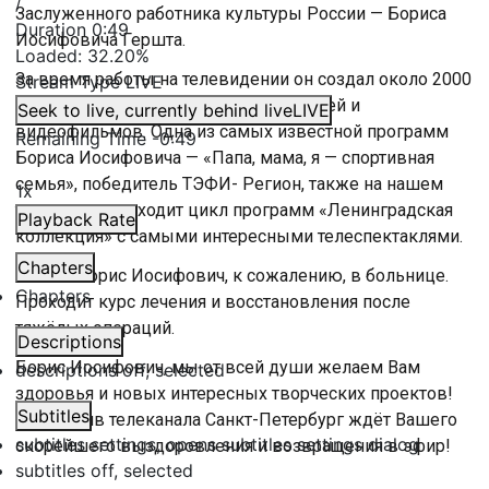
/
Заслуженного работника культуры России — Бориса
Duration
0:49
Иосифовича Гершта.
Loaded
:
32.20%
За время работы на телевидении он создал около 2000
Stream Type
LIVE
передач, в том числе 30 телеспектаклей и
Seek to live, currently behind live
LIVE
видеофильмов. Одна из самых известной программ
Remaining Time
-
0:49
Бориса Иосифовича — «Папа, мама, я — спортивная
семья», победитель ТЭФИ- Регион, также на нашем
1x
телеканале выходит цикл программ «Ленинградская
Playback Rate
коллекция» с самыми интересными телеспектаклями.
Chapters
Сейчас Борис Иосифович, к сожалению, в больнице.
Chapters
Проходит курс лечения и восстановления после
тяжёлых операций.
Descriptions
Борис Иосифович, мы от всей души желаем Вам
descriptions off
, selected
здоровья и новых интересных творческих проектов!
Subtitles
Коллектив телеканала Санкт-Петербург ждёт Вашего
subtitles settings
, opens subtitles settings dialog
скорейшего выздоровления и возвращения в эфир!
subtitles off
, selected