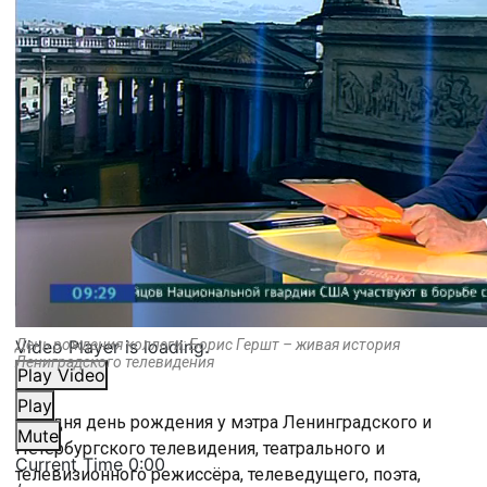
Video Player is loading.
День рождения коллеги: Борис Гершт – живая история
Лениградского телевидения
Play Video
Play
Сегодня день рождения у мэтра Ленинградского и
Mute
Петербургского телевидения, театрального и
Current Time
0:00
телевизионного режиссёра, телеведущего, поэта,