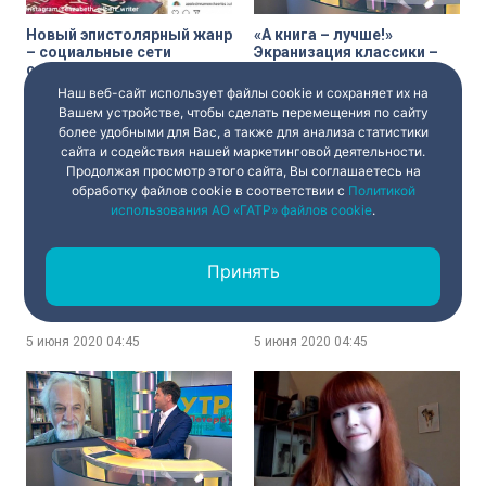
Новый эпистолярный жанр
«А книга – лучше!»
– социальные сети
Экранизация классики –
современных писателей
почему не у каждого
получится и как неудачи
Наш веб-сайт использует файлы cookie и сохраняет их на
приносят пользу
Вашем устройстве, чтобы сделать перемещения по сайту
5 июня 2020
04:45
5 июня 2020
04:45
более удобными для Вас, а также для анализа статистики
сайта и содействия нашей маркетинговой деятельности.
Продолжая просмотр этого сайта, Вы соглашаетесь на
обработку файлов cookie в соответствии с
Политикой
использования АО «ГАТР» файлов cookie
.
Принять
Литературный флешмоб:
Не книгой единой. Хобби
«Медный всадник»
русских писателей
5 июня 2020
04:45
5 июня 2020
04:45