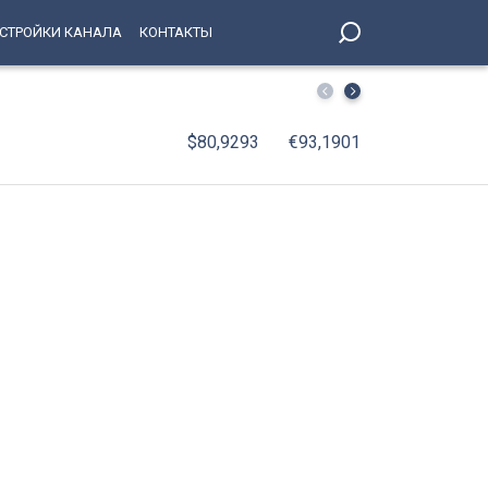
СТРОЙКИ КАНАЛА
КОНТАКТЫ
В Петербург вернулись юные победители соревнований 
$80,9293
€93,1901