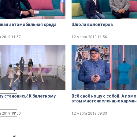
dialog
ная автомобильная среда
Школа волонтёров
а 2019
11:57
12 марта 2019
11:56
ncel and close the window.
ку становись! К балетному
Всё своё ношу с собой. А помо
этом многочисленные карма
а 2019
11:00
12 марта 2019
09:33