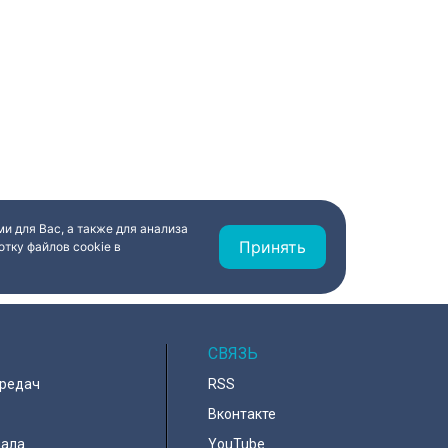
и для Вас, а также для анализа
Принять
тку файлов cookie в
СВЯЗЬ
ередач
RSS
Вконтакте
нала
YouTube