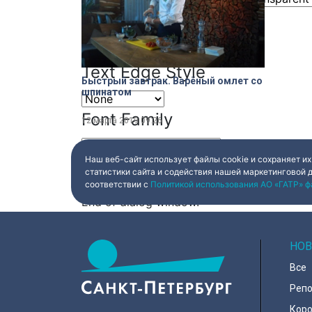
Font Size
Text Edge Style
Быстрый завтрак. Варёный омлет со
шпинатом
Font Family
12 марта 2019
09:26
Наш веб-сайт использует файлы cookie и сохраняет их
Reset
restore all settings to the default val
статистики сайта и содействия нашей маркетинговой 
Close Modal Dialog
соответствии с
Политикой использования АО «ГАТР» ф
End of dialog window.
НОВ
Все
Реп
Коро