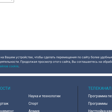
 на Вашем устройстве, чтобы сделать перемещения по сайту более удобным
ues
Done
деятельности. Продолжая просмотр этого сайта, Вы соглашаетесь на обрабо
айлов cookie
.
ОСТИ
ТЕЛЕКАНАЛ
Наука и технологии
Программа п
ортаж
Спорт
Программы
навирус
Армия
Настройка ка