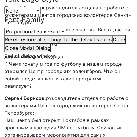
Сергей Борисов,
руководитель отдела по работе с
волонтёрами Центра городских волонтёров Санкт-
Font Family
Петербурга:
Мне кажется, это действительно так. Всё отдаётся
любимому делу. Когда мы занимаемся любимым
Reset
restore all settings to the default values
Done
делом, мы счастливы.
Close Modal Dialog
End of dialog window.
дарина шарова,
ведущая:
К Чемпионату мира по футболу в нашем городе
открылся Центр городских волонтёров. Что он
собой представляет и какие программы
реализует?
Сергей Борисов,
руководитель отдела по работе с
волонтёрами Центра городских волонтёров Санкт-
Петербурга:
Наш центр был открыт 1 октября в рамках
программы наследия ЧМ по футболу. Сейчас мы
организовываем мероприятия для самих