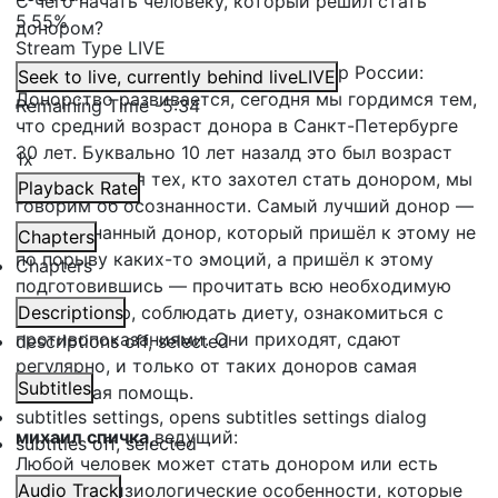
С чего начать человеку, который решил стать
5.55%
донором?
Stream Type
LIVE
Станислав Давыдов,
почётный донор России:
Seek to live, currently behind live
LIVE
Донорство развивается, сегодня мы гордимся тем,
Remaining Time
-
5:34
что средний возраст донора в Санкт-Петербурге
30 лет. Буквально 10 лет назалд это был возраст
1x
45-50 лет. Для тех, кто захотел стать донором, мы
Playback Rate
говорим об осознанности. Самый лучший донор —
это осознанный донор, который пришёл к этому не
Chapters
по порыву каких-то эмоций, а пришёл к этому
Chapters
подготовившись — прочитать всю необходимую
информацию, соблюдать диету, ознакомиться с
Descriptions
противопоказаниями. Они приходят, сдают
descriptions off
, selected
регулярно, и только от таких доноров самая
Subtitles
настоящая помощь.
subtitles settings
, opens subtitles settings dialog
михаил спичка,
ведущий:
subtitles off
, selected
Любой человек может стать донором или есть
какие-то физиологические особенности, которые
Audio Track