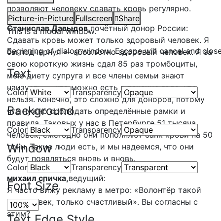
позволяют человеку сдавать кровь регулярно.
Picture-in-Picture
Fullscreen
Share
Станислав Давыдов,
почётный донор России:
This is a modal window.
Сдавать кровь может только здоровый человек. Я
Beginning of dialog window. Escape will cancel and clos
бы подчернул — абсолютно здоровый человек. Я за
свою короткую жизнь сдал 85 раз тромбоциты,
Text
мою диету супруга и все члены семьи знают
наизусть — что можно есть в течение года, что
Color
Transparency
нельзя. Конечно, это сложно для доноров, потому
Background
что нужно соблюдать определённые рамки и
правила. Таковых у нас в Петербурге 51 тысяча
Color
Transparency
человек, ежегодно они пополняют банк крови на 50
Window
тонн. Такие люди есть, и мы надеемся, что они
будут появляться вновь и вновь.
Color
Transparency
михаил спичка,
ведущий:
Font Size
Я часто вижу рекламу в метро: «Волонтёр такой
же человек, только счастливый». Вы согласны с
этим?
Text Edge Style