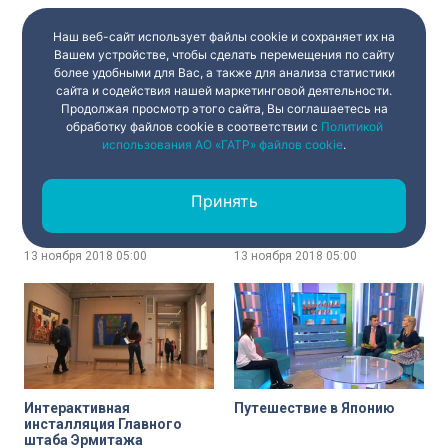
горожан
13 ноября 2018
05:00
13 ноября 2018
05:00
Наш веб-сайт использует файлы cookie и сохраняет их на
Вашем устройстве, чтобы сделать перемещения по сайту
более удобными для Вас, а также для анализа статистики
сайта и содействия нашей маркетинговой деятельности.
Продолжая просмотр этого сайта, Вы соглашаетесь на
обработку файлов cookie в соответствии с
Политикой
использования АО «ГАТР» файлов cookie
.
Качество сосисок
Кэндо. Современное
боевое искусство
Принять
японского фехтования на
бамбуковых мечах
13 ноября 2018
05:00
13 ноября 2018
05:00
Интерактивная
Путешествие в Японию
инсталляция Главного
штаба Эрмитажа