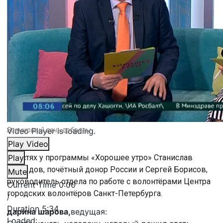
Video Player is loading.
Всемирный день доброты
Play Video
В гостях у программы «Хорошее утро» Станислав
Play
Давыдов, почётный донор России и Сергей Борисов,
Mute
руководитель отдела по работе с волонтёрами Центра
Current Time
0:00
городских волонтёров Санкт-Петербурга.
/
Duration
5:34
дарина шарова,
ведущая:
Loaded
: