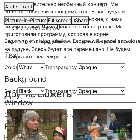
У нас действительно необычный концерт. Мы
Audio Track
вообще любители экспериментов. У нас будут и
европейские мелодии, и американские, с нами
Picture-in-Picture
Fullscreen
Share
великолепный Дима Ливановский на рояле. Мы
This is a modal window.
приготовили программу, которая в корне
Beginning of dialog window. Escape will cancel and clos
отличается от традиционной, где мы играем только
на дудуке. Здесь будет всё перемешано. Не будем
Text
раскрывать все секреты.
Color
Transparency
Background
Color
Transparency
Другие сюжеты
Window
Color
Transparency
Font Size