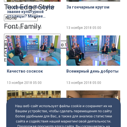
Text Edge Style
Сохраняет ли Петербург
За гончарным кругом
звание культурной
столицы? Мнение
горожан
Font Family
13 ноября 2018
05:00
13 ноября 2018
05:00
Reset
restore all settings to the default values
Done
Close Modal Dialog
End of dialog window.
Качество сосисок
Всемирный день доброты
13 ноября 2018
05:00
13 ноября 2018
05:00
Наш веб-сайт использует файлы cookie и сохраняет их на
Вашем устройстве, чтобы сделать перемещения по сайту
более удобными для Вас, а также для анализа статистики
сайта и содействия нашей маркетинговой деятельности.
Кэндо. Современное
Интерактивная
Продолжая просмотр этого сайта, Вы соглашаетесь на