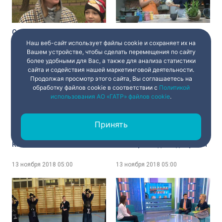
Сохраняет ли Петербург
За гончарным кругом
звание культурной
Наш веб-сайт использует файлы cookie и сохраняет их на
столицы? Мнение
Вашем устройстве, чтобы сделать перемещения по сайту
горожан
более удобными для Вас, а также для анализа статистики
13 ноября 2018
05:00
13 ноября 2018
05:00
сайта и содействия нашей маркетинговой деятельности.
Продолжая просмотр этого сайта, Вы соглашаетесь на
обработку файлов cookie в соответствии с
Политикой
использования АО «ГАТР» файлов cookie
.
Принять
Качество сосисок
Всемирный день доброты
13 ноября 2018
05:00
13 ноября 2018
05:00