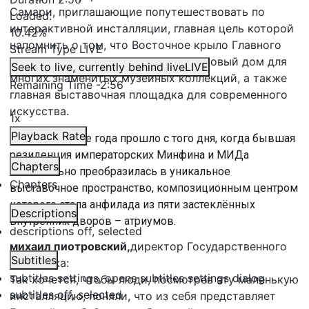
Самари, приглашающие попутешествовать по
Loaded
:
интерактивной инсталляции, главная цель которой
10.42%
напомнить о том, что Восточное крыло Главного
Stream Type
LIVE
штаба уже давно часть Эрмитажа, новый дом для
Seek to live, currently behind live
LIVE
многих знаменитых музейных коллекций, а также
Remaining Time
-
2:56
главная выставочная площадка для современного
искусства.
1x
Playback Rate
Вот уже четыре года прошло с того дня, когда бывшая
резиденция императорских Минфина и МИДа
Chapters
окончаельно преобразилась в уникальное
Chapters
выставочное пространство, композиционным центром
которого стала анфилада из пяти застеклённых
Descriptions
внутренних дворов – атриумов.
descriptions off
, selected
михаил пиотровский,
директор Государственного
Subtitles
Эрмитажа:
subtitles settings
, opens subtitles settings dialog
Так хочется, чтобы люди, посмотрев эту маленькую
subtitles off
, selected
инсталляцию, поняли, что из себя представляет