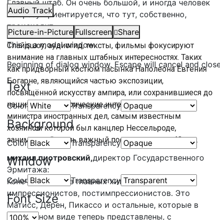
Главный штаб. Он очень большой, и иногда человек
Audio Track
не сразу ориентируется, что тут, собственно,
происходит.
Picture-in-Picture
Fullscreen
Share
This is a modal window.
Слайдшоу, аудиогид, тексты, фильмы фокусируют
внимание на главных штабных интересностях. Таких
Beginning of dialog window. Escape will cancel and clos
как придворный костюм пасынка Наполеона Евгения
Богарне, являющийся частью экспозиции,
Text
посвящённой искусству ампира, или сохранившиеся до
наших дней исторические интерьеры квартиры
Color
Transparency
министра иностранных дел, самым известным
Background
хозяином которой был канцлер Нессельроде,
занимавший столь важный пост рекордные 40 лет.
Color
Transparency
михаил пиотровский,
директор Государственного
Window
Эрмитажа:
Color
Transparency
Конечно, один из главных хитов — это выставка
импрессионистов, постимпрессионистов. Это
Font Size
Матисс, Дерен, Пикассо и остальные, которые в
прекрасном виде теперь представлены, с