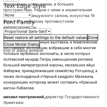
прекрасным освещением, в больших
Text Edge Style
пространствах. Рядом с ними и изумительная
экспозиция французского салона, искусства 19
Font Family
века, того, которому противостояли
импрессионисты
Эрмитажный Главный Штаб сегодня – это и
Reset
restore all settings to the default values
Done
резонансные временные выставки, и тематические
Close Modal Dialog
постоянные экспозиции, вобравшие в себя многие
End of dialog window.
топовые музейные экспонаты, в числе которых
полтавский мундир Петра, уменьшенная реплика
большой императорской короны, пасхальное яйцо
Фаберже, принадлежавшее семейству Ротшильд, а
также легендарный
«
Чёрный квадрат
»
Малевича,
конкуренцию которому может составить
«
Красный
вагон
»
Кабакова.
михаил пиотровский,
директор Государственного
Эрмитажа: