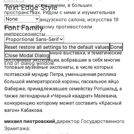
прекрасным освещением, в больших
Text Edge Style
пространствах. Рядом с ними и изумительная
экспозиция французского салона, искусства 19
Font Family
века, того, которому противостояли
импрессионисты
Эрмитажный Главный Штаб сегодня – это и
Reset
restore all settings to the default values
Done
резонансные временные выставки, и тематические
Close Modal Dialog
постоянные экспозиции, вобравшие в себя многие
End of dialog window.
топовые музейные экспонаты, в числе которых
полтавский мундир Петра, уменьшенная реплика
большой императорской короны, пасхальное яйцо
Фаберже, принадлежавшее семейству Ротшильд, а
также легендарный
«
Чёрный квадрат
»
Малевича,
конкуренцию которому может составить
«
Красный
вагон
»
Кабакова.
михаил пиотровский,
директор Государственного
Эрмитажа: