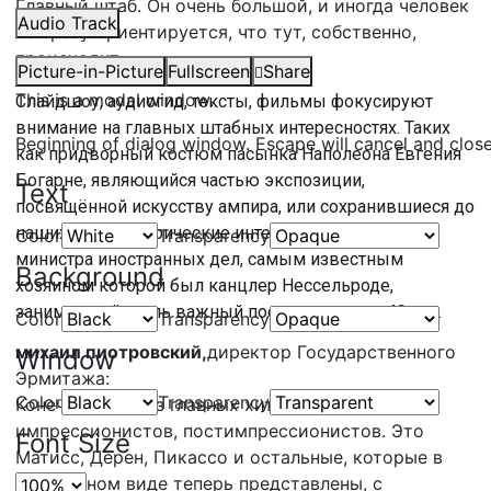
Главный штаб. Он очень большой, и иногда человек
Audio Track
не сразу ориентируется, что тут, собственно,
происходит.
Picture-in-Picture
Fullscreen
Share
This is a modal window.
Слайдшоу, аудиогид, тексты, фильмы фокусируют
внимание на главных штабных интересностях. Таких
Beginning of dialog window. Escape will cancel and clos
как придворный костюм пасынка Наполеона Евгения
Богарне, являющийся частью экспозиции,
Text
посвящённой искусству ампира, или сохранившиеся до
наших дней исторические интерьеры квартиры
Color
Transparency
министра иностранных дел, самым известным
Background
хозяином которой был канцлер Нессельроде,
занимавший столь важный пост рекордные 40 лет.
Color
Transparency
михаил пиотровский,
директор Государственного
Window
Эрмитажа:
Color
Transparency
Конечно, один из главных хитов — это выставка
импрессионистов, постимпрессионистов. Это
Font Size
Матисс, Дерен, Пикассо и остальные, которые в
прекрасном виде теперь представлены, с