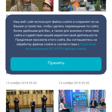
Сохраняет ли Петербург
За гончарным кругом
звание культурной
Наш веб-сайт использует файлы cookie и сохраняет их на
столицы? Мнение
Вашем устройстве, чтобы сделать перемещения по сайту
горожан
более удобными для Вас, а также для анализа статистики
13 ноября 2018
05:00
13 ноября 2018
05:00
сайта и содействия нашей маркетинговой деятельности.
Продолжая просмотр этого сайта, Вы соглашаетесь на
обработку файлов cookie в соответствии с
Политикой
использования АО «ГАТР» файлов cookie
.
Принять
Качество сосисок
Всемирный день доброты
13 ноября 2018
05:00
13 ноября 2018
05:00