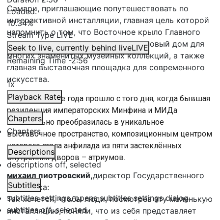
Самари, приглашающие попутешествовать по
Loaded
:
интерактивной инсталляции, главная цель которой
10.34%
напомнить о том, что Восточное крыло Главного
Stream Type
LIVE
штаба уже давно часть Эрмитажа, новый дом для
Seek to live, currently behind live
LIVE
многих знаменитых музейных коллекций, а также
Remaining Time
-
2:56
главная выставочная площадка для современного
искусства.
1x
Playback Rate
Вот уже четыре года прошло с того дня, когда бывшая
резиденция императорских Минфина и МИДа
Chapters
окончаельно преобразилась в уникальное
Chapters
выставочное пространство, композиционным центром
которого стала анфилада из пяти застеклённых
Descriptions
внутренних дворов – атриумов.
descriptions off
, selected
михаил пиотровский,
директор Государственного
Subtitles
Эрмитажа:
subtitles settings
, opens subtitles settings dialog
Так хочется, чтобы люди, посмотрев эту маленькую
subtitles off
, selected
инсталляцию, поняли, что из себя представляет