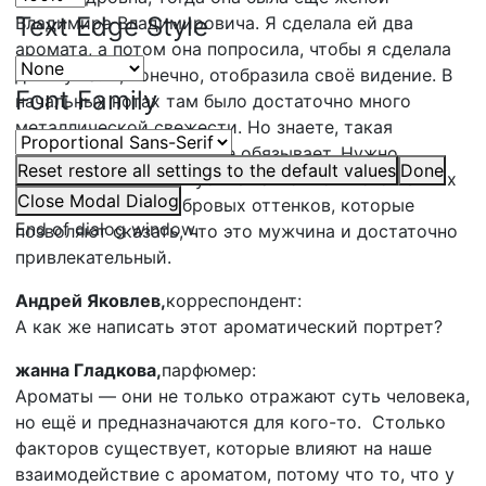
Text Edge Style
Владимира Владимировича. Я сделала ей два
аромата, а потом она попросила, чтобы я сделала
для мужа. Я, конечно, отобразила своё видение. В
Font Family
начальных нотах там было достаточно много
металлической свежести. Но знаете, такая
ситуация, что положение обязывает. Нужно
Reset
restore all settings to the default values
Done
держать лицо. А в глубине там было много тёплых
Close Modal Dialog
таких древесно-амбровых оттенков, которые
End of dialog window.
позволяют сказать, что это мужчина и достаточно
привлекательный.
Андрей Яковлев,
корреспондент:
А как же написать этот ароматический портрет?
жанна Гладкова,
парфюмер:
Ароматы — они не только отражают суть человека,
но ещё и предназначаются для кого-то. Столько
факторов существует, которые влияют на наше
взаимодействие с ароматом, потому что то, что у