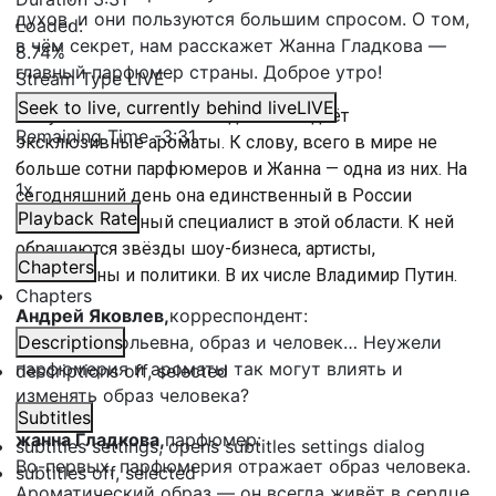
духов, и они пользуются большим спросом. О том,
Loaded
:
в чём секрет, нам расскажет Жанна Гладкова —
8.74%
главный парфюмер страны. Доброе утро!
Stream Type
LIVE
Seek to live, currently behind live
LIVE
Вот уже 30 лет Жанна Гладкова создаёт
Remaining Time
-
3:31
эксклюзивные ароматы. К слову, всего в мире не
больше сотни парфюмеров и Жанна — одна из них. На
1x
сегодняшний день она единственный в России
Playback Rate
дипломированный специалист в этой области. К ней
обращаются звёзды шоу-бизнеса, артисты,
Chapters
бизнесмены и политики. В их числе Владимир Путин.
Chapters
Андрей Яковлев,
корреспондент:
Жанна Анатольевна, образ и человек… Неужели
Descriptions
парфюмерия и ароматы так могут влиять и
descriptions off
, selected
изменять образ человека?
Subtitles
жанна Гладкова,
парфюмер:
subtitles settings
, opens subtitles settings dialog
Во-первых, парфюмерия отражает образ человека.
subtitles off
, selected
Ароматический образ — он всегда живёт в сердце