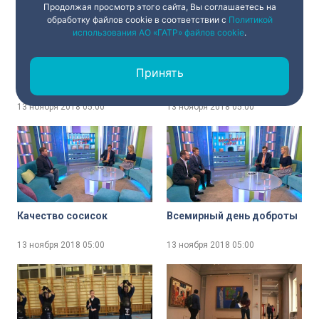
Продолжая просмотр этого сайта, Вы соглашаетесь на
обработку файлов cookie в соответствии с
Политикой
использования АО «ГАТР» файлов cookie
.
Сохраняет ли Петербург
За гончарным кругом
звание культурной
Принять
столицы? Мнение
горожан
13 ноября 2018
05:00
13 ноября 2018
05:00
Качество сосисок
Всемирный день доброты
13 ноября 2018
05:00
13 ноября 2018
05:00