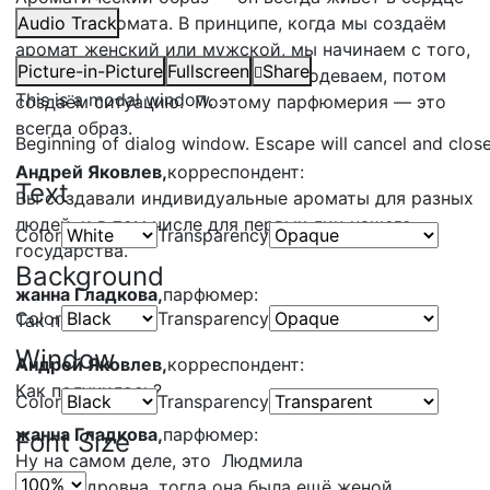
каждого аромата. В принципе, когда мы создаём
Audio Track
аромат женский или мужской, мы начинаем с того,
Picture-in-Picture
Fullscreen
Share
что мы пишем этот образ, потом одеваем, потом
This is a modal window.
создаём ситуацию. Поэтому парфюмерия — это
всегда образ.
Beginning of dialog window. Escape will cancel and clos
Андрей Яковлев,
корреспондент:
Text
Вы создавали индивидуальные ароматы для разных
людей, и в том числе для первых лиц нашего
Color
Transparency
государства.
Background
жанна Гладкова,
парфюмер:
Color
Transparency
Так получилось.
Window
Андрей Яковлев,
корреспондент:
Как получилось?
Color
Transparency
жанна Гладкова,
парфюмер:
Font Size
Ну на самом деле, это Людмила
Александровна, тогда она была ещё женой