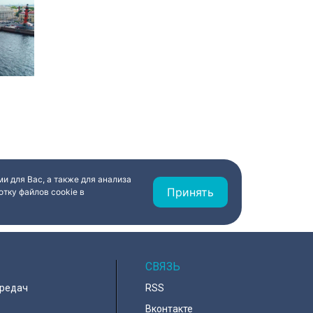
и для Вас, а также для анализа
Принять
тку файлов cookie в
СВЯЗЬ
ередач
RSS
Вконтакте