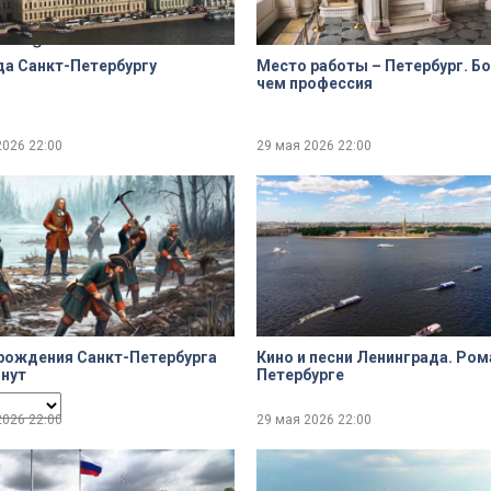
dialog
да Санкт-Петербургу
Место работы – Петербург. Б
чем профессия
2026
22:00
29 мая 2026
22:00
ncel and close the window.
рождения Санкт-Петербурга
Кино и песни Ленинграда. Ром
инут
Петербурге
2026
22:00
29 мая 2026
22:00