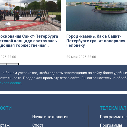
 основания Санкт‑Петербурга
Город-камень. Как в Санкт-
атской площади состоялась
Петербурге гранит покорился
ционная торжественная
человеку
ния возложения цветов к
ику Петру I
2026
22:00
29 мая 2026
22:00
ues
Done
 на Вашем устройстве, чтобы сделать перемещения по сайту более удобным
деятельности. Продолжая просмотр этого сайта, Вы соглашаетесь на обрабо
айлов cookie
.
ОСТИ
ТЕЛЕКАНАЛ
Наука и технологии
Программа п
ортаж
Спорт
Программы