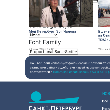
Font Size
Text Edge Style
Мой Петербург. Зоя Чалова
В день
на Сен
тради
Font Family
церемо
памятн
29 мая 2026
22:00
29 мая 
Reset
restore all settings to the default val
Наш веб-сайт использует файлы cookie и сохраняет их
Close Modal Dialog
статистики сайта и содействия нашей маркетинговой 
End of dialog window.
соответствии с
Политикой использования АО «ГАТР» ф
НОВ
Все
Реп