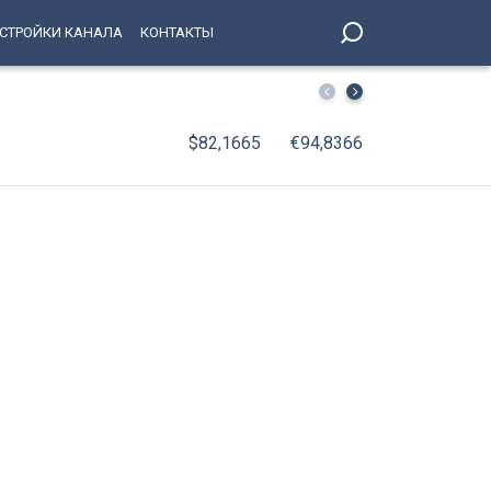
СТРОЙКИ КАНАЛА
КОНТАКТЫ
От паровозов до «Скворца»: 75 лет исполняется мотор
$82,1665
€94,8366