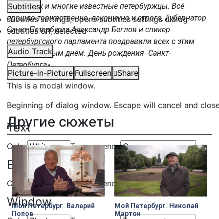
СЗФО. Так и многие известные петербуржцы. Всё
Subtitles
прошло торжественно, лаконично и строго. Губернатор
subtitles settings
, opens subtitles settings dialog
Санкт-Петербурга Александр Беглов и спикер
subtitles off
, selected
петербургского парламента поздравили всех с этим
Audio Track
замечательным днём. День рождения Санкт-
Петербурга».
Picture-in-Picture
Fullscreen
Share
This is a modal window.
Beginning of dialog window. Escape will cancel and clos
Другие сюжеты
Text
Color
Transparency
Background
Color
Transparency
Window
Мой Петербург. Валерий
Мой Петербург. Николай
Попов
Мартон