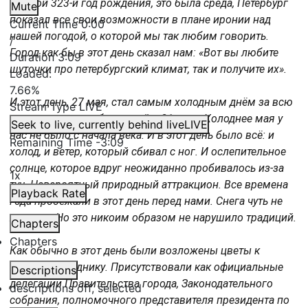
«В свой 323-й год рождения, это была среда, Петербург
Mute
показал все свои возможности в плане иронии над
Current Time
0:00
нашей погодой, о которой мы так любим говорить.
/
Город как бы в этот день сказал нам: «Вот вы любите
Duration
3:09
шуточки про петербургский климат, так и получите их».
Loaded
:
7.66%
И этот день, 27 мая, стал самым холодным днём за всю
Stream Type
LIVE
историю метеонаблюдений в 21 веке. Холоднее мая у
Seek to live, currently behind live
LIVE
нас не было с начала века. И в этот день было всё: и
Remaining Time
-
3:09
холод, и ветер, который сбивал с ног. И ослепительное
солнце, которое вдруг неожиданно пробивалось из-за
1x
туч. Невероятный природный аттракцион. Все времена
Playback Rate
года пробежали в этот день перед нами. Снега чуть не
хватило. Но это никоим образом не нарушило традиций.
Chapters
Chapters
Как обычно в этот день были возложены цветы к
Медному всаднику. Присутствовали как официальные
Descriptions
делегации Правительства города, Законодательного
descriptions off
, selected
собрания, полномочного представителя президента по