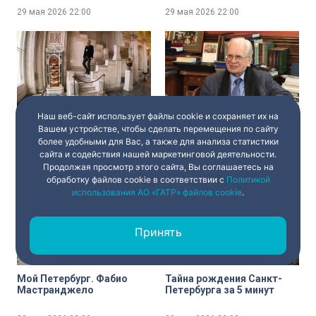
29 мая 2026
22:00
29 мая 2026
22:00
Наш веб-сайт использует файлы cookie и сохраняет их на
Место работы –
Действительно ли
Вашем устройстве, чтобы сделать перемещения по сайту
Петербург. Больше, чем
Петербург уникален?
более удобными для Вас, а также для анализа статистики
профессия
Интервью с Михаилом
Пиотровским
сайта и содействия нашей маркетинговой деятельности.
Продолжая просмотр этого сайта, Вы соглашаетесь на
29 мая 2026
22:00
29 мая 2026
22:00
обработку файлов cookie в соответствии с
Политикой
использования АО «ГАТР» файлов cookie
.
Принять
Мой Петербург. Фабио
Тайна рождения Санкт-
Мастранджело
Петербурга за 5 минут