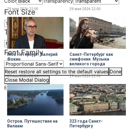
Color
Transparency
29 мая 2026
22:00
29 мая 2026
22:00
Font Size
Text Edge Style
Font Family
Мой Петербург. Валерий
Санкт-Петербург как
Фокин
симфония. Музыка
великого города
Reset
restore all settings to the default values
Done
29 мая 2026
22:00
29 мая 2026
22:00
Close Modal Dialog
End of dialog window.
Остров. Путешествие на
323 года Санкт-
Валаам
Петербургу