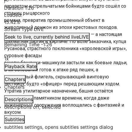
/
парапетом и стрельчатыми бойницами будто сошёл со
Duration
1:26
страниц рыцарского
Loaded
:
романа, превратив промышленный объект в
15.42%
живописный донжон из эпохи крестовых походов.
Stream Type
LIVE
Но это не просто замковая стилизация — а настоящая
Seek to live, currently behind live
LIVE
шахматная партия в кирпиче. По воле заказчика, купца
Remaining Time
-
1:26
Русанова, страстного поклонника «королевской игры»,
суровые фасады
1x
ожили: башенки-машикули застыли как боевые ладьи,
Playback Rate
в их основании готов к атаке ряд пешек, а
полукруглый флигель, скрывающий винтовую
Chapters
лестницу, будто «офицер» перед решающим ходом.
Chapters
Утратив утилитарное назначение, башня остаётся
остроумным памятником времени, когда даже
Descriptions
инженерные сооружения воплощались с фантазией и
descriptions off
, selected
вкусом.
Subtitles
subtitles settings
, opens subtitles settings dialog