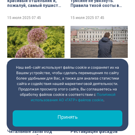
красивый отшельник и,
трясине не увязнуть.
пожалуй, самый пушистый
Правила тихой охоты в
представитель семейства
топких болотистых местах
кошачьих — манул. Итоги
15 июля 2025
07:45
15 июля 2025
07:45
экспедиции специалистов
Ленинградского зоопарка
на Алтай
Императорские огороды.
«Питер FM» двадцать лет
Наш веб-сайт использует файлы cookie и сохраняет их на
Эстетика и хозяйская
спустя. В чём успех
Вашем устройстве, чтобы сделать перемещения по сайту
нужна
романтической ленты?
более удобными для Вас, а также для анализа статистики
сайта и содействия нашей маркетинговой деятельности.
15 июля 2025
07:45
15 июля 2025
07:45
Продолжая просмотр этого сайта, Вы соглашаетесь на
обработку файлов cookie в соответствии с
Политикой
использования АО «ГАТР» файлов cookie
.
Принять
Читальные залы под
Реставрация фасадов