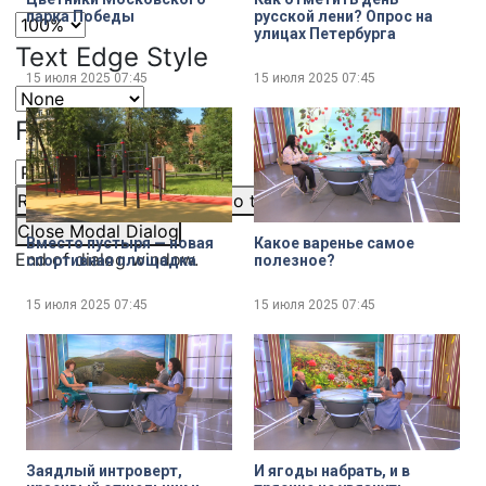
парка Победы
русской лени? Опрос на
улицах Петербурга
Text Edge Style
15 июля 2025
07:45
15 июля 2025
07:45
Font Family
Reset
restore all settings to the default values
Done
Close Modal Dialog
Вместо пустыря — новая
Какое варенье самое
End of dialog window.
спортивная площадка
полезное?
15 июля 2025
07:45
15 июля 2025
07:45
Заядлый интроверт,
И ягоды набрать, и в