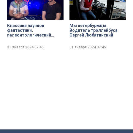
Классика научной
Мы петербуржцы.
фантастики,
Водитель троллейбуса
палеонтологический
Сергей Любятинский
музей и русские сериалы.
Рекомендации солистов
31 января 2024
07:45
31 января 2024
07:45
группы Plazma: Максима
Постельного и Романа
Черницына.