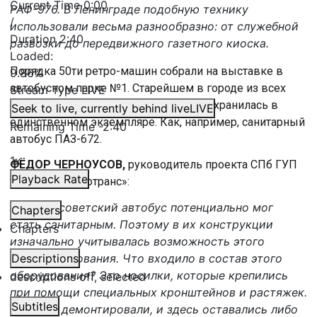
Current Time
0:00
РАФ-976. В Ленинграде подобную технику
/
использовали весьма разнообразно: от служебной
Duration
2:40
развозки до передвижного газетного киоска.
Loaded
:
Порядка 50ти ретро-машин собрали на выставке в
9.86%
автобусном парке №1. Старейшем в городе из всех
Stream Type
LIVE
действующих. Часть из экспонатов сохранилась в
Seek to live, currently behind live
LIVE
единственном экземпляре. Как, например, санитарный
Remaining Time
-
2:40
автобус ПАЗ-672.
1x
ФЁДОР ЧЕРНОУСОВ,
руководитель проекта СПб ГУП
Playback Rate
«Пассажиравтотранс»:
Каждый советский автобус потенциально мог
Chapters
стать санитарным. Поэтому в их конструкции
Chapters
изначально учитывалась возможность этого
переоборудования. Что входило в состав этого
Descriptions
оборудования? Это носилки, которые крепились
descriptions off
, selected
при помощи специальных кронштейнов и растяжек.
Subtitles
Сиденья демонтировали, и здесь оставались либо