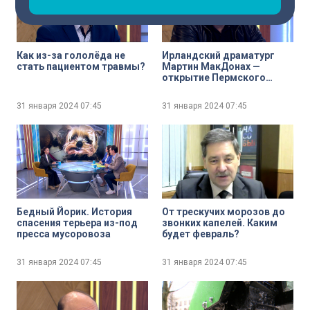
Как из-за гололёда не
Ирландский драматург
стать пациентом травмы?
Мартин МакДонах —
открытие Пермского
театра «У Моста»
31 января 2024
07:45
31 января 2024
07:45
Бедный Йорик. История
От трескучих морозов до
спасения терьера из-под
звонких капелей. Каким
пресса мусоровоза
будет февраль?
31 января 2024
07:45
31 января 2024
07:45