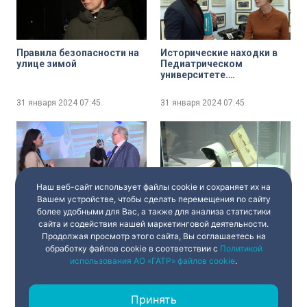
Правила безопасности на
Исторические находки в
улице зимой
Педиатрическом
университете.
Хирургические журналы
столетней давности
31 января 2024
07:45
31 января 2024
07:45
Наш веб-сайт использует файлы cookie и сохраняет их на
Вашем устройстве, чтобы сделать перемещения по сайту
Цифровой воздушный шар
3D образца 19 века.
более удобными для Вас, а также для анализа статистики
для Фёдора Конюхова
История в
сайта и содействия нашей маркетинговой деятельности.
стереофотографиях
Продолжая просмотр этого сайта, Вы соглашаетесь на
обработку файлов cookie в соответствии с
Политикой
31 января 2024
07:45
31 января 2024
07:45
использования АО «ГАТР» файлов cookie
.
Принять