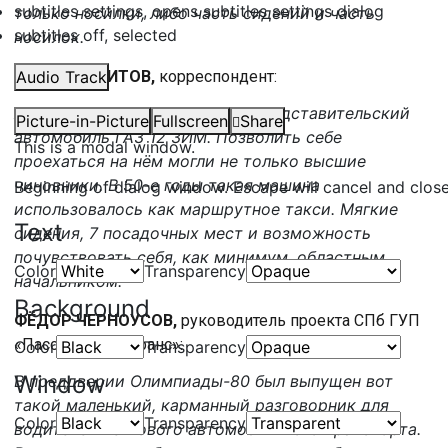
subtitles settings
, opens subtitles settings dialog
только носилки, либо часть сидений и часть
subtitles off
, selected
носилок.
ИЛЬДАР АБИТОВ,
Audio Track
корреспондент:
А вот ещё один экземпляр — представительский
Picture-in-Picture
Fullscreen
Share
автомобиль ГАЗ 12 ЗИМ. Позволить себе
This is a modal window.
проехаться на нём могли не только высшие
чиновники. В 50-е годы такая машина
Beginning of dialog window. Escape will cancel and clos
использовалось как маршрутное такси. Мягкие
Text
сидения, 7 посадочных мест и возможность
почувствовать себя, как минимум, областным
Color
Transparency
начальником.
Background
ФЁДОР ЧЕРНОУСОВ,
руководитель проекта СПб ГУП
«Пассажиравтотранс»:
Color
Transparency
Window
В преддверии Олимпиады-80 был выпущен вот
такой маленький, карманный разговорник для
Color
Transparency
водителей легкового автомобильного транспорта.