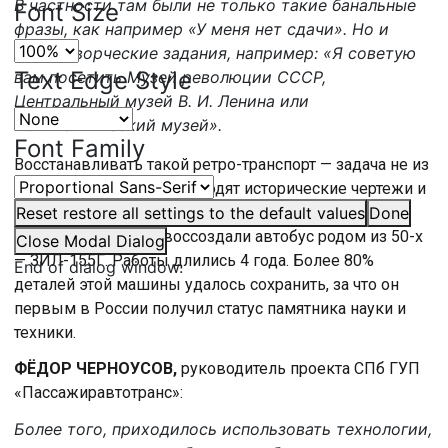
В частности там были не только такие банальные
Font Size
фразы, как например «У меня нет сдачи». Но и
более творческие задания, например: «Я советую
Text Edge Style
вам посетить Музей революции СССР,
Центральный музей В. И. Ленина или
Политехнический музей».
Font Family
Восстанавливать такой ретро-транспорт — задача не из
простых. На помощь приходят исторические чертежи и
неравнодушные мастера и волонтёры, которые,
Reset
restore all settings to the default values
Done
например, недавно воссоздали автобус родом из 50-х
Close Modal Dialog
— ЗИЛ-155Г. Работы длились 4 года. Более 80%
End of dialog window.
деталей этой машины удалось сохранить, за что он
первым в России получил статус памятника науки и
техники.
ФЁДОР ЧЕРНОУСОВ,
руководитель проекта СПб ГУП
«Пассажиравтотранс»:
Более того, приходилось использовать технологии,