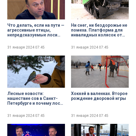
Что делать, если на пути —
Ни снег, ни бездорожье не
агрессивные птицы,
помеха. Платформа для
непредсказуемые лоси
инвалидных колясок от
или даже медведь,
студентов Политеха
страдающий
31 января 2024
07:45
31 января 2024
07:45
бессонницей? Советы
Лесные новости:
Хоккей в валенках. Второе
нашествие сов в Санкт-
рождение дворовой игры
Петербурге и почему лоси
ещё не сбросили рога?
31 января 2024
07:45
31 января 2024
07:45