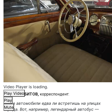
Video Player is loading.
Play Video
ИЛЬДАР АБИТОВ,
корреспондент:
Play
Такие автомобили едва ли встретишь на улицах
Mute
города. Вот, например, легендарный автобус —