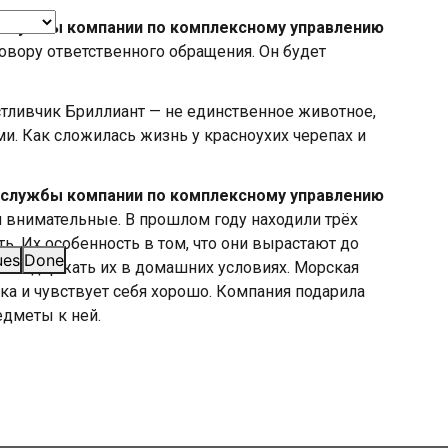
-службы компании по комплексному управлению
овору ответственного обращения. Он будет
стливчик Бриллиант — не единственное животное,
и. Как сложилась жизнь у красноухих черепах и
-службы компании по комплексному управлению
и внимательные. В прошлом году находили трёх
ть. Их особенность в том, что они вырастают до
ues
Done
вы содержать их в домашних условиях. Морская
ка и чувствует себя хорошо. Компания подарила
дметы к ней.