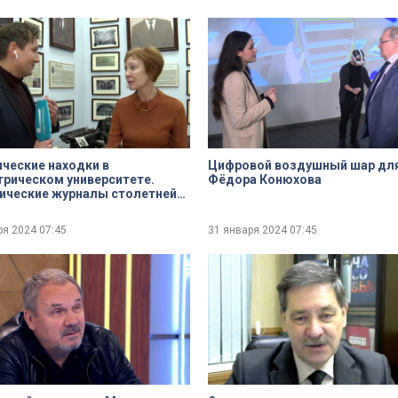
ческие находки в
Цифровой воздушный шар дл
рическом университете.
Фёдора Конюхова
ические журналы столетней
сти
ря 2024
07:45
31 января 2024
07:45