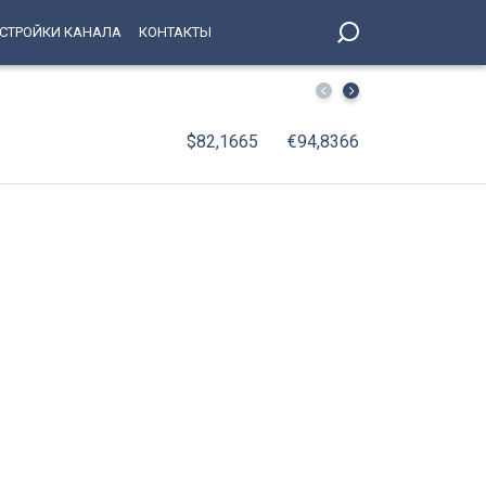
СТРОЙКИ КАНАЛА
КОНТАКТЫ
Поймали за день: рецидивист отобрал телефон у 69-ле
$82,1665
€94,8366