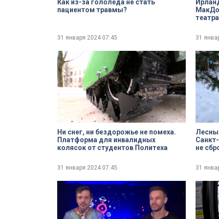
Как из-за гололёда не стать
Ирлан
пациентом травмы?
МакДо
театра
31 января 2024
07:45
31 янва
Ни снег, ни бездорожье не помеха.
Лесные
Платформа для инвалидных
Санкт-
колясок от студентов Политеха
не сбр
31 января 2024
07:45
31 янва