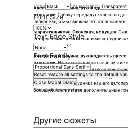
Color
Transparency
Анастасия Афонина, руководитель пресс
отходами:
Собаку передадут только по дог
Font Size
чипирован, и мы сможем его отслеживать.
Мария Новикова-Охонская, ведущая:
Сча
Text Edge Style
которое было спасено вашими сотрудникам
морской свинки?
Font Family
Анастасия Афонина, руководитель пресс
отходами:
Наши сотрудники очень чуткие 
красноухих черепах, всех удалось пристрои
Reset
restore all settings to the default val
крупных размеров, и люди не всегда гото
Close Modal Dialog
свинка живёт у сотрудника нашего автопар
End of dialog window.
большую клетку и все дополнительные пре
Другие сюжеты