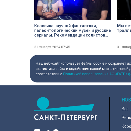
Классика научной фантастики,
Мы петер
палеонтологический музей и русские
тролле
сериалы. Рекомендации солистов
группы Plazma: Максима
Постельного и Романа Черницына.
31 января 2024
07:45
31 янва
Наш веб-сайт использует файлы cookie и сохраняет их
статистики сайта и содействия нашей маркетинговой 
соответствии с
Политикой использования АО «ГАТР» ф
НОВ
Все
Реп
Коро