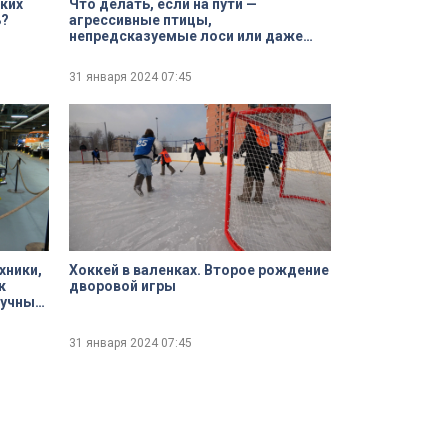
нких
Что делать, если на пути —
ь?
агрессивные птицы,
непредсказуемые лоси или даже
медведь, страдающий бессонницей?
Советы
31 января 2024
07:45
хники,
Хоккей в валенках. Второе рождение
к
дворовой игры
кучный
31 января 2024
07:45