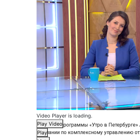
Video Player is loading.
Play Video
В гостях у программы «Утро​ в​ Петербурге
компании по комплексному управлению от
Play