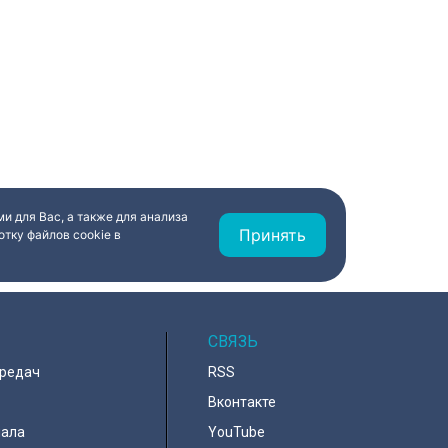
и для Вас, а также для анализа
Принять
тку файлов cookie в
СВЯЗЬ
ередач
RSS
Вконтакте
нала
YouTube