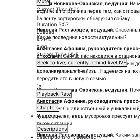
Mute
Мария Новикова-Охонская, ведущая:
На 
Current Time
0:00
водитель погрузчика перед тем, как отпра
/
на ленту сортировки, обнаружил собаку.
Duration
5:57
Николай Растворцев, ведущий:
Спасённый
Loaded
:
Какие последние новости актуальны?
4.29%
0:00
Анастасия Афонина, руководитель пресс
Stream Type
LIVE
отходами:
Сейчас пёс находится в стацион
Seek to live, currently behind live
LIVE
обследование. Сегодня для него важный ден
Remaining Time
-
5:57
дополнительные анализы. Надеемся на по
передать его в новую семью.
1x
Мария Новикова-Охонская, ведущая:
Поч
Playback Rate
Анастасия Афонина, руководитель пресс
Chapters
отходами:
Он единственный и уникальный, 
Chapters
чудом уцелел, ведь мусоровоз прессует мус
такой ситуации.
Descriptions
Николай Растворцев, ведущий:
Каким зап
descriptions off
, selected