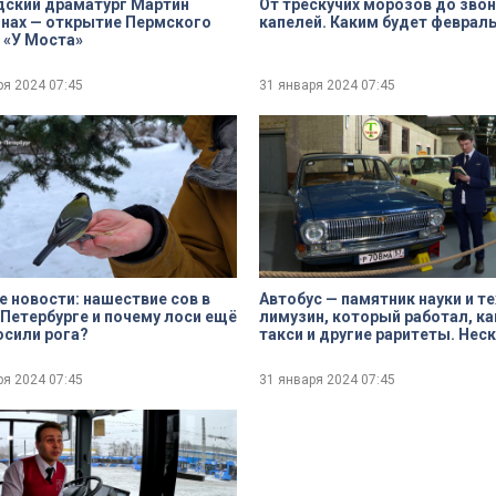
дский драматург Мартин
От трескучих морозов до зво
нах — открытие Пермского
капелей. Каким будет феврал
 «У Моста»
ря 2024
07:45
31 января 2024
07:45
 новости: нашествие сов в
Автобус — памятник науки и те
Петербурге и почему лоси ещё
лимузин, который работал, ка
осили рога?
такси и другие раритеты. Нес
музей ретротранспорта
ря 2024
07:45
31 января 2024
07:45