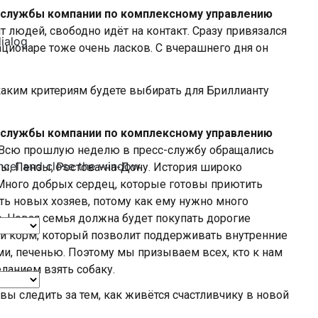
-службы компании по комплексному управлению
т людей, свободно идёт на контакт. Сразу привязался
dialog
ационаре тоже очень ласков. С вчерашнего дня он
каким критериям будете выбирать для Бриллианту
-службы компании по комплексному управлению
 Всю прошлую неделю в пресс-службу обращались
ncel and close the window.
ры, Пензы, Ростова-на-Дону. История широко
 Много добрых сердец, которые готовы приютить
ть новых хозяев, потому как ему нужно много
. Новая семья должна будет покупать дорогие
й корм, который позволит поддерживать внутренние
ми, печенью. Поэтому мы призываем всех, кто к нам
ланием взять собаку.
 вы следить за тем, как живётся счастливчику в новой