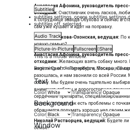
Анастасия Афонина, руководитель пресс
Subtitles
отходами:
Счастливчик очень ласков, люби
subtitles settings
, opens subtitles settings 
к сотруднице завода Обухово и сейчас в ст
subtitles off
, selected
сам уже кушает и идёт на поправку.
Audio Track
Мария Новикова-Охонская, ведущая:
По 
новую семью?
Picture-in-Picture
Fullscreen
Share
Анастасия Афонина, руководитель пресс
This is a modal window.
отходами:
Желающих взять собаку много.
Beginning of dialog window. Escape will ca
жители Санкт — Петербурга, Москвы, Сама
разошлась, и нам звонили со всей России.
Text
собаку. Мы будем очень тщательно выбира
внимания, заботы и дорогостоящее лечение
Color
Transparency
сердечные препараты, специализированны
Background
органы, потому как есть проблемы с почка
обращается подумать хорошо над своим же
Color
Transparency
Николай Растворцев, ведущий:
Будете ли
Window
семье?