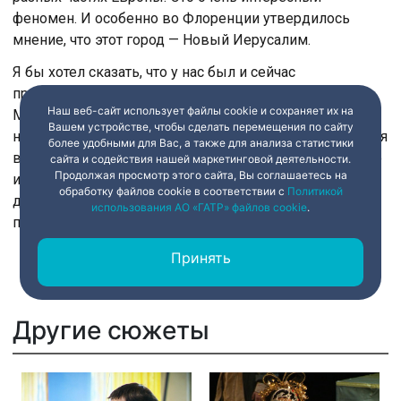
феномен. И особенно во Флоренции утвердилось
мнение, что этот город — Новый Иерусалим.
Я бы хотел сказать, что у нас был и сейчас
продолжается великолепный опыт сотрудничества с
Наш веб-сайт использует файлы cookie и сохраняет их на
Михаилом Борисовичем Пиотровским. Представлять
Вашем устройстве, чтобы сделать перемещения по сайту
нашу картину в Эрмитаже — великая привилегия. А для
более удобными для Вас, а также для анализа статистики
всех, кто меня сейчас видит, хочу сказать: обязательно
сайта и содействия нашей маркетинговой деятельности.
Продолжая просмотр этого сайта, Вы соглашаетесь на
идите в Эрмитаж, увидеть своими глазами «Мадонну
обработку файлов cookie в соответствии с
Политикой
делла Лоджиа» Боттичелли. Ну и как-нибудь
использования АО «ГАТР» файлов cookie
.
приезжайте в отпуск к нам во Флоренцию».
Принять
Другие сюжеты