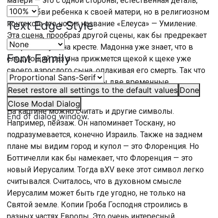
матери — это с одной стороны, естественная деталь,
знак любви ребенка к своей матери, но в религиозном
Text Edge Style
контексте это носит название «Елеуса» — Умиление.
Эта сцена, прообраз другой сцены, как бы предрекает
смерть Иисуса на кресте. Мадонна уже знает, что в
Font Family
следующий раз она прижмется щекой к щеке уже
своего взрослого сына, оплакивая его смерть. Так что
здесь присутствуют как бы две временные
Reset
restore all settings to the default values
Done
реальности.
Close Modal Dialog
На картине можно считать и другие символы.
End of dialog window.
Например, пейзаж. Он напоминает Тоскану, но
подразумевается, конечно Израиль. Также на заднем
плане мы видим город и купол — это Флоренция. Но
Боттичелли как бы намекает, что Флоренция — это
новый Иерусалим. Тогда вXV веке этот символ легко
считывался. Считалось, что в духовном смысле
Иерусалим может быть где угодно, не только на
Святой земле. Копии Гроба Господня строились в
разных частях Европы. Это очень интересный