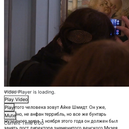
Video Player is loading.
интервью
Play Video
Вот этого человека зовут Айке Шмидт. Он уже,
Play
конечно, не анфан террибль, но все же бунтарь
Mute
музейного мира. 1 ноября этого года он должен был
Current Time
0:00
занять пост директора знаменитого венского Музея