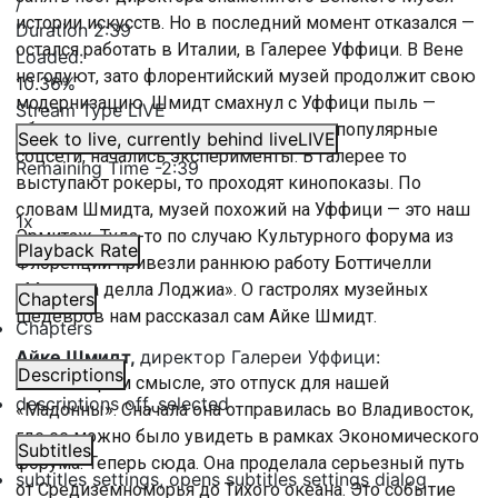
/
истории искусств. Но в последний момент отказался —
Duration
2:39
остался работать в Италии, в Галерее Уффици. В Вене
Loaded
:
негодуют, зато флорентийский музей продолжит свою
10.36%
модернизацию. Шмидт смахнул с Уффици пыль —
Stream Type
LIVE
обновились экспозиции, подключили популярные
Seek to live, currently behind live
LIVE
соцсети, начались эксперименты. В галерее то
Remaining Time
-
2:39
выступают рокеры, то проходят кинопоказы. По
словам Шмидта, музей похожий на Уффици — это наш
1x
Эрмитаж. Туда-то по случаю Культурного форума из
Playback Rate
Флоренции привезли раннюю работу Боттичелли
«Мадонна делла Лоджиа». О гастролях музейных
Chapters
шедевров нам рассказал сам Айке Шмидт.
Chapters
Айке Шмидт,
директор Галереи Уффици:
Descriptions
«В некотором смысле, это отпуск для нашей
descriptions off
, selected
«Мадонны». Сначала она отправилась во Владивосток,
где ее можно было увидеть в рамках Экономического
Subtitles
форума. Теперь сюда. Она проделала серьезный путь
subtitles settings
, opens subtitles settings dialog
от Средиземноморья до Тихого океана. Это событие