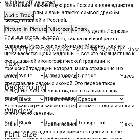
subtitles off
, selected
показывает важнейшую роль России в идее единства
Европы, Европы и Азии, а также символ дружбы
Audio Track
между Италией и Россией.
Picture-in-Picture
Fullscreen
Share
Мы привезли в Петербург «Мадонну делла Лоджиа»
This is a modal window.
Боттичелли, потому что то, как на ней изображен
младенец Иисус, как он обнимает Мадонну, как его
Beginning of dialog window. Escape will cancel and clos
щека касается щеки Мадонны — все это обращает нас к
очень давней иконографической традиции, к
Text
греческой традиции, которая нашла отражение и в
Color
Transparency
русском искусстве. Поэтому шедевр Боттичелли здесь
представлен рядом с иконой. Это первое такое
Background
соседство этих экспонатов, оно показывает, как
заимствовались и развивались традиции. Так что
Color
Transparency
Ренессанс и русская иконография имеют одни истоки и
Window
очень тесно связаны.
Color
Transparency
Эта картина полна религиозного символизма. Тот факт,
что именно младенец прижимается щекой к щеке
Font Size