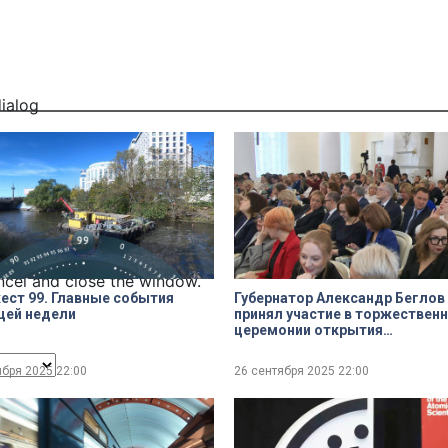
dialog
ncel and close the window.
ст 99. Главные события
Губернатор Александр Беглов
щей недели
принял участие в торжествен
церемонии открытия
заключительного этапа
Всероссийского конкурса «Уч
ября 2025
22:00
26 сентября 2025
22:00
года России»