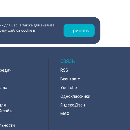
и для Вас, а также для анализа
Принять
тку файлов cookie в
СВЯЗЬ
ередач
RSS
Вконтакте
нала
YouTube
Одноклассники
для
Яндекс.Дзен
й сайта
MAX
льности