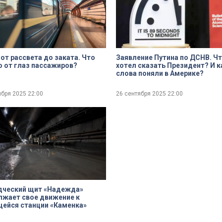
от рассвета до заката. Что
Заявление Путина по ДСНВ. Ч
 от глаз пассажиров?
хотел сказать Президент? И к
слова поняли в Америке?
ября 2025
22:00
26 сентября 2025
22:00
ues
Done
дческий щит «Надежда»
жает свое движение к
ейся станции «Каменка»