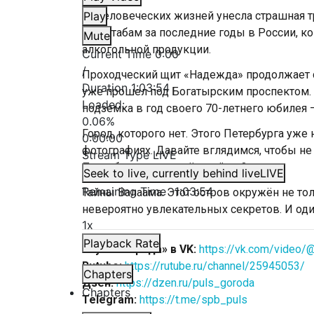
19 человеческих жизней унесла страшная т
Play
масштабам за последние годы в России, к
Mute
алкогольной продукции.
Current Time
0:00
/
Проходческий щит «Надежда» продолжает с
Duration
1:03:54
уже прошел под Богатырским проспектом. Т
Loaded
:
подземка в год своего 70-летнего юбилея 
0.06%
Город, которого нет. Этого Петербурга уже
0:00:00
фотографиях. Давайте вглядимся, чтобы не т
Stream Type
LIVE
Петербурге мы живём сейчас?
Seek to live, currently behind live
LIVE
Remaining Time
-
1:03:54
Тайны Валаама. Этот остров окружён не т
невероятно увлекательных секретов. И оди
1x
Playback Rate
«Пульс города» в VK:
https://vk.com/video/
Rutube:
https://rutube.ru/channel/25945053/
Chapters
Дзен:
https://dzen.ru/puls_goroda
Chapters
Telegram:
https://t.me/spb_puls