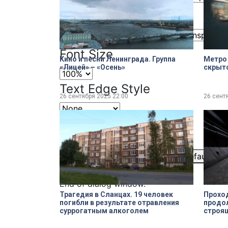
Window
Color
Transparency
Font Size
Кино и песни Ленинграда. Группа
Метро 
«Лицей» – «Осень»
скрыто
Text Edge Style
26 сентября 2025
22:00
26 сент
Font Family
Reset
restore all settings to the default val
Close Modal Dialog
End of dialog window.
Трагедия в Сланцах. 19 человек
Прохо
погибли в результате отравления
продол
суррогатным алкоголем
строящ