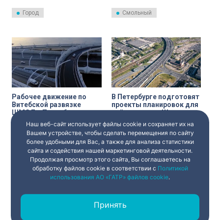
южном участке Западного
Санкт-Петербурга Александра
скоростного диаметра. Об
Беглова и помощника
Город
Смольный
этом 9 февраля
президента России Максима
предупреждает оператор
Орешкина. Они обсудили
платной дороги.
строящуюся Широтную
магистраль скоростного
движения (ШМСД).
Рабочее движение по
В Петербурге подготовят
Витебской развязке
проекты планировок для
ШМСД в Петербурге
трёх развязок Широтной
планируют запустить
магистрали скоростного
Наш веб-сайт использует файлы cookie и сохраняет их на
Об этом в студии телеканала
Комитет по
через год
движения
«Санкт-Петербург» рассказал
градостроительству и
Вашем устройстве, чтобы сделать перемещения по сайту
вице-губернатор Санкт-
архитектуре Санкт-Петербурга
более удобными для Вас, а также для анализа статистики
Петербурга Николай Линченко.
подготовил задания на
сайта и содействия нашей маркетинговой деятельности.
Город
Город
подготовку проектов
Продолжая просмотр этого сайта, Вы соглашаетесь на
планировки и проектов
межевания территории для
обработку файлов cookie в соответствии с
Политикой
строительства трёх развязок
использования АО «ГАТР» файлов cookie
.
Широтной магистрали
скоростного движения.
Документы появились на
сайте администрации города
Принять
20 ноября.
‹
1
...
2
3
4
›