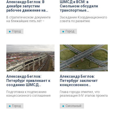
Александр Беглов: В
ШМСД и ВСМ: в
декабре запустим
Смольном обсудили
рабочее движение на
транспортные
Витебской развязке –
мегапроекты
В стратегическом документе
Заседание Координационного
первом этапе ШМСД
на ближайшие пять лет –
совета по развитию
Программе «10 приоритетов
транспортной системы
развития Санкт-Петербурга» –
Петербурга и Ленинградской
Город
Город
транспортному каркасу города
области проходит сегодня в
уделено особое место. Его
Смольном.
развитие даст импульс для
роста на десятилетия вперёд.
Губернатор Александр Беглов
рассказал обсудил сегодня
транспортные мегапроекты с
заместителем Председателя
Правительства России
Виталием Савельевым. Глава
города рассказал о ходе
строительства ШМСД.
Александр Беглов:
Александр Беглов:
Петербург привлекает к
Петербург заключит
созданию ШМСД
концессионное
многолетних партнеров
соглашение по ШМСД на
Подготовка к подписанию
Глава города отметил, что
города по ГЧП-проектам
транспортной неделе в
концессионного соглашения
реализация II-IV этапов проекта
Москве
на строительство II-IV этапов
Широтной магистрали
ШМСД вышла на финишную
скоростного движения
Город
Смольный
прямую. Заключить
начнется за счет города и
концессионное соглашение
частного инвестора.
планируется в рамках
«Транспортной недели» в