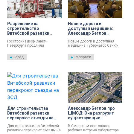
опубликованного на сайте
Кремля.
Разрешение на
Новые дороги и
строительство
доступная медицина:
Витебской развязки
Александр Беглов
продлили до конца 2026
рассказал о развитии
Госстройнадзор Санкт-
Новые дороги и доступная
года
Петербурга в ближайшие
Петербурга продлили
медицина. Губернатор Санкт-
годы
разрешение на строительство
Петербурга Александр Беглов
Витебской развязки до 30
рассказал, как Северная
Город
Репортаж
декабря 2026 года.
столица будет обновлять
Соответствующий документ
дорожную карту и систему
опубликован на сайте
первичного звена в
ведомства.
ближайшие годы. В
правительстве Петербурга
прошло заседание
Координационного совета по
делам ветеранов.
Для строительства
Александр Беглов про
Витебской развязки
ШМСД: Она разгрузит
перекроют съезды на
существующие
ЗСД
магистрали
Для строительства Витебской
В Смольном состоялась
развязки перекроют съезды на
рабочая встреча губернатора