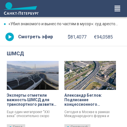
«Убил знакомого и вынес по частям в мусор»: суд арестовал фигуранта жестокого убийства на Луначарского
Смотреть эфир
$81,4077
€94,0585
ШМСД
Эксперты отметили
Александр Беглов:
важность ШМСД для
Подписание
транспортного развития
концессионного
Петербурга
соглашения о
Еще один мегапроект "XXI
Сегодня в Москве в рамках
строительстве трёх
века" относительно скоро
Международного форума и
этапов ШМСД — важный
увидет свет. На днях
выставки «Транспорт России»
шаг для реализации
губернатором города
губернатор Александр Беглов и