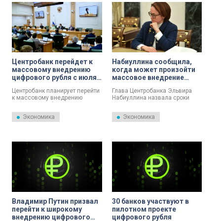
сервиса Superjob.
своего банка.
Центробанк перейдет к
Набиуллина сообщила,
массовому внедрению
когда может произойти
цифрового рубля с июля
массовое внедрение
2025 года
цифрового рубля
Центробанк планирует перейти
Глава Центробанка Эльвира
к массовому внедрению
Набиуллина назвала сроки
цифрового рубля с июля 2025
возможного массового
года. До этого времени
внедрения цифрового рубля.
Экономика
Экономика
продолжится его пилотное
тестирование.
Владимир Путин призвал
30 банков участвуют в
перейти к широкому
пилотном проекте
внедрению цифрового
цифрового рубля