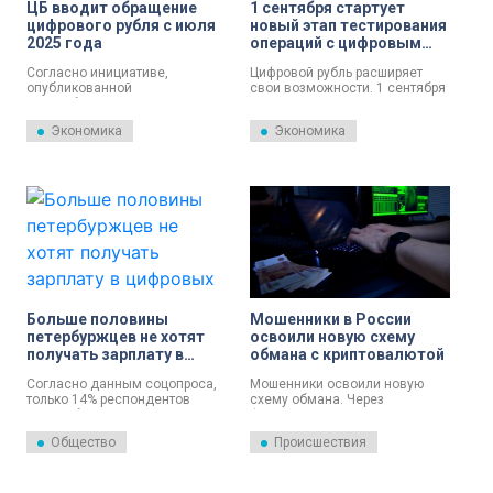
ЦБ вводит обращение
1 сентября стартует
цифрового рубля с июля
новый этап тестирования
2025 года
операций с цифровым
рублём
Согласно инициативе,
Цифровой рубль расширяет
опубликованной
свои возможности. 1 сентября
Центробанком, уже с 1 июля
начинается новый этап
следующего года крупные
тестирования операций с
Экономика
Экономика
банки будут обязаны
цифровым рублём — удобным
принимать цифровые рубли и
и безопасным средством для
обеспечить своим клиентам
платежей и переводов.
возможность открывать счета
и делать переводы.
Больше половины
Мошенники в России
петербуржцев не хотят
освоили новую схему
получать зарплату в
обмана с криптовалютой
цифровых рублях
Согласно данным соцопроса,
Мошенники освоили новую
только 14% респондентов
схему обмана. Через
хотели бы получать выплаты
фейковые сайты, копирующие
полностью или частично в
официальные ресурсы, они
Общество
Происшествия
цифровых рублях, остальные
предлагают гражданам стать
63% опрошенных оказались не
обладателем цифрового рубля,
готовы к новой валюте. Об
для чего просят ввести
этом рассказали аналитики
данные личного кабинета