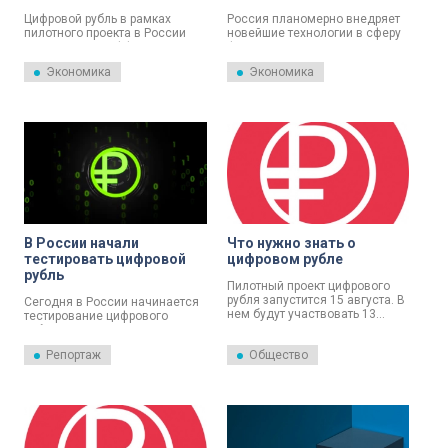
рубля
Цифровой рубль в рамках
Россия планомерно внедряет
пилотного проекта в России
новейшие технологии в сферу
доказал свою эффективность.
финансов, развивая и
О необходимости перейти к
укрепляя национальную
Экономика
Экономика
его широкому внедрению в
валюту.
экономику и в сферу финансов
сегодня высказался глава
государства Владимир Путин.
В России начали
Что нужно знать о
тестировать цифровой
цифровом рубле
рубль
Пилотный проект цифрового
рубля запустится 15 августа. В
Сегодня в России начинается
нем будут участвовать 13
тестирование цифрового
банков, а позже
рубля. На первом этапе доступ
присоединятся еще 19.
к нему получат 600 человек и
Репортаж
Общество
Телеканал «Санкт-Петербург»
30 предприятий. Внедрение в
рассказывает, что нужно знать
широкий оборот планируется с
о цифровом рубле.
2025 года.