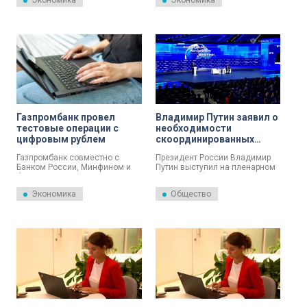
Экономика
Экономика
том, как может измениться
воспринимаются
экономическая среда в
общественностью скептически
России, рассказали эксперты.
и настороженно. О причинах и
последствиях рассказал
экономист Максим Чирков.
Газпромбанк провел
Владимир Путин заявил о
тестовые операции с
необходимости
цифровым рублем
скоординированных
действий ЦБ и
Газпромбанк совместно с
Президент России Владимир
правительства по борьбе
Банком России, Минфином и
Путин выступил на пленарном
с инфляцией
Федеральным казначейством
заседании форума ВТБ
провел первые тестовые
«Россия зовет!».
Экономика
Общество
операции с цифровым рублем.