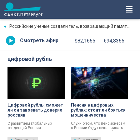
Российские ученые создали гель, возвращающий память после травмы
Смотреть эфир
$82,1665
€94,8366
цифровой рубль
Цифровой рубль: сможет
Пенсия в цифровых
ли он завоевать доверие
рублях: стоит ли бояться
россиян
мошенничества
С развитием глобальных
Слухи о том, что пенсионерам
тенденций Россия
в России будут выплачивать
рассматривает возможность
пенсии в цифровых рублях,
внедрения Цифрового рубля. О
создают несколько проблем и