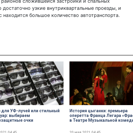
х районов сложившейся застройки и спальных
о достаточно узкие внутриквартальные проезды, и
с находится большое количество автотранспорта.
 для УФ-лучей или стильный
История цыганки: премьера
уар: выбираем
оперетта Франца Легара «Фра
езащитные очки
в Театре Музыкальной комед
2021
04:45
20 мая 2021
04:45