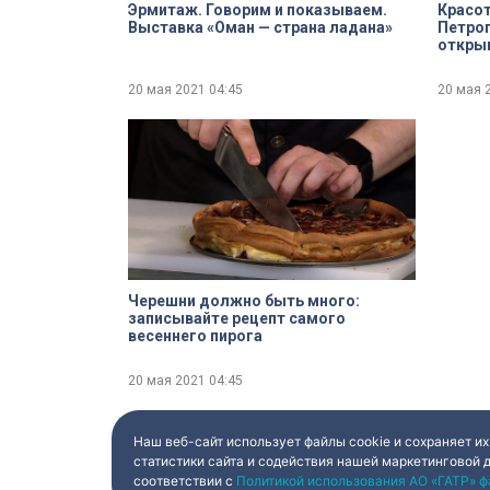
Эрмитаж. Говорим и показываем.
Красот
Выставка «Оман — страна ладана»
Петроп
открыв
скульп
20 мая 2021
04:45
20 мая 
Черешни должно быть много:
записывайте рецепт самого
весеннего пирога
20 мая 2021
04:45
Наш веб-сайт использует файлы cookie и сохраняет их
статистики сайта и содействия нашей маркетинговой 
соответствии с
Политикой использования АО «ГАТР» ф