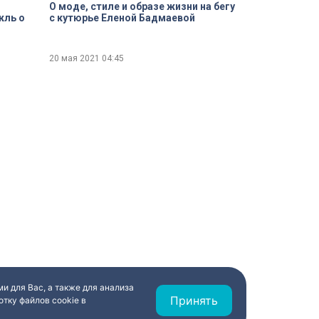
О моде, стиле и образе жизни на бегу
кль о
с кутюрье Еленой Бадмаевой
20 мая 2021
04:45
и для Вас, а также для анализа
Принять
тку файлов cookie в