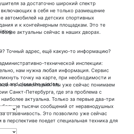
ушителя за достаточно широкий спектр
 включающих в себя не только размещение
ие автомобилей на детских спортивных
дания и к контейнерным площадкам. Это те
dialog
иболее актуальны сейчас в наших дворах.
й? Точный адрес, ещё какую-то информацию?
 административно-технической инспекции:
ельно, нам нужна любая информация. Сервис
икнуть точку на карте, при необходимости и
ncel and close the window.
акой-то комментарий. Мы уже сейчас понимаем
рии Санкт-Петербурга, где эта проблема с
наиболее актуальна. Только за первые два-три
ло больше тысячи сообщений от неравнодушных
за отзывчивость. Это позволило уже сейчас
 в перспективе поедет специальная техника для