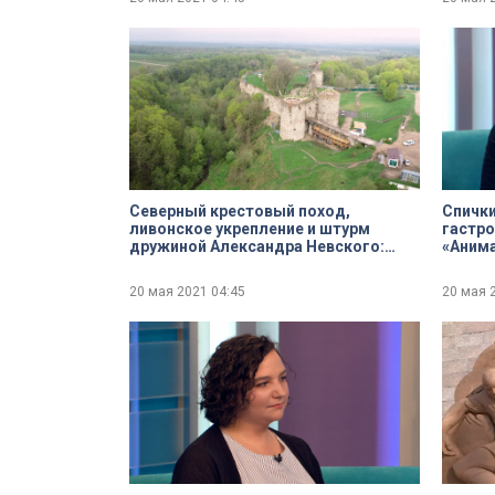
Северный крестовый поход,
Спички
ливонское укрепление и штурм
гастро
дружиной Александра Невского:
«Анима
история крепости Копорье
20 мая 2021
04:45
20 мая 