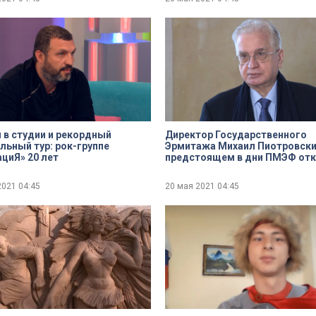
 в студии и рекордный
Директор Государственного
льный тур: рок-группе
Эрмитажа Михаил Пиотровски
циЯ» 20 лет
предстоящем в дни ПМЭФ от
«Уголка Национального музея
Омана»
2021
04:45
20 мая 2021
04:45