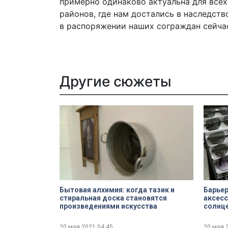
примерно одинаково актуальна для все
районов, где нам достались в наследств
в распоряжении наших сограждан сейча
Другие сюжеты
Бытовая алхимия: когда тазик и
Барьер
стиральная доска становятся
аксесс
произведениями искусства
солнц
20 мая 2021
04:45
20 мая 