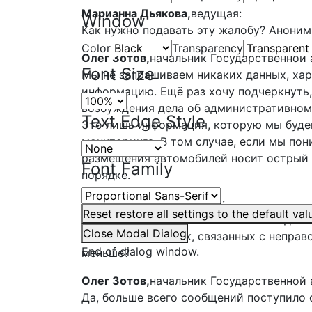
Марианна Дьякова,
ведущая:
Window
Как нужно подавать эту жалобу? Аноним
Color
Transparency
Олег Зотов,
начальник Государственной
Font Size
Мы не запрашиваем никаких данных, ха
информацию. Ещё раз хочу подчеркнуть,
возбуждения дела об административном 
Text Edge Style
Это лишь информация, которую мы буд
мониторинга. В том случае, если мы по
размещения автомобилей носит острый 
Font Family
порядке.
Михаил Спичка,
ведущий:
Reset
restore all settings to the default val
По результатам работы нескольких дней
Close Modal Dialog
районах этих точек, связанных с неправ
End of dialog window.
меньше?
Олег Зотов,
начальник Государственной
Да, больше всего сообщений поступило 