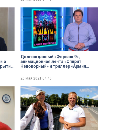
Долгожданный «Форсаж 9»,
й о
анимационная лента «Спирит
крытии
Непокорный» и триллер «Армия
мертвецов»- кинопремьеры недели
20 мая 2021
04:45