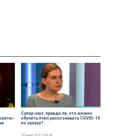
Супер-нюх: правда ли, что можно
скита»
обучить пчёл распознавать COVID-19
ии
по запаху?
20 мая 2021
04:45