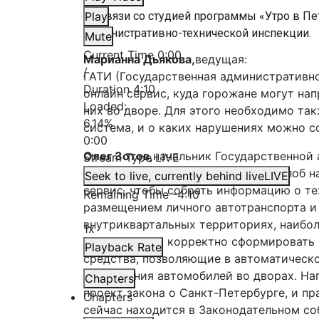
На связи со студией программы «Утро в Пе
Play
административно-технической инспекции.
Mute
Current Time
0:00
Марианна Дьякова,
ведущая:
/
ГАТИ (Государственная административн
Duration
4:10
онлайн сервис, куда горожане могут на
Loaded
:
них во дворе. Для этого необходимо та
6.14%
система, и о каких нарушениях можно 
0:00
Олег Зотов,
начальник Государственной
Stream Type
LIVE
Пока это ещё не сервис приёма жалоб н
Seek to live, currently behind live
LIVE
сервис, чтобы собрать информацию о те
Remaining Time
-
4:10
размещением личного автотранспорта и
внутриквартальных территориях, наибол
1x
более точно и корректно сформировать
Playback Rate
средства, позволяющие в автоматическ
размещения автомобилей во дворах. На
Chapters
проект закона о Санкт-Петербурге, и пр
Chapters
сейчас находится в Законодательном со