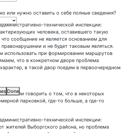
но или нужно оставить о себе полные сведения?
 административно-технической инспекции:
рактеризующих человека, оставившего такую
 что сообщение не является основанием для
правонарушении и не будет таковым являться.
ем использовать при формировании маршрутов
нимаем, что в конкретном дворе проблема
характер, в такой двор поедем в первоочередном
ues
Done
 можно ли говорить о том, что в некоторых
омерной парковкой, где-то больше, а где-то
 административно-технической инспекции:
от жителей Выборгского района, но проблема