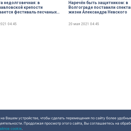
а недолговечная: в
Наречён быть защитником: в
авловской крепости
Волгограде поставили спекта
ается фестиваль песчаных
жизни Александра Невского
тур
2021
04:45
20 мая 2021
04:45
 на Вашем устройстве, чтобы сделать перемещения по сайту более удобным
деятельности. Продолжая просмотр этого сайта, Вы соглашаетесь на обрабо
айлов cookie
.