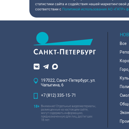
статистики сайта и содействия нашей маркетинговой 
соответствии с
Политикой использования АО «ГАТР» ф
НОВ
Все
Реп
Коро
Горо
Куль
197022, Санкт-Петербург, ул.
Чапыгина, 6
Поли
+7 (812) 335-15-71
Смо
Общ
Внимание! Отдельные видеоматериалы,
размещенные на настоящем сайте,
Эко
могут содержать информацию,
предназначенную для лиц, достигших
18 лет.
Про