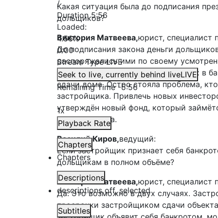
/
Какая ситуация была до подписания пре
Duration
5:56
дольщиков?
Loaded
:
Виктория Матвеева,
юрист, специалист 
4.56%
До подписания закона деньги дольщиков
0:00
распоряжались ими по своему усмотрен
Stream Type
LIVE
заморожены на специальных счетах в ба
Seek to live, currently behind live
LIVE
сдачи дома. Остро стояла проблема, кто
Remaining Time
-
5:56
застройщика. Привлечь новых инвестор
утверждён новый фонд, который займёт
1x
строительства.
Playback Rate
Василий Киров,
ведущий:
Chapters
Если застройщик признает себя банкрото
Chapters
дольщикам в полном объёме?
Descriptions
Виктория Матвеева,
юрист, специалист 
descriptions off
, selected
Да. Это возможно в двух случаях. Застр
просрочки застройщиком сдачи объекта 
Subtitles
застройщик объявит себя банкротом, мож