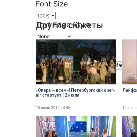
Font Size
Другие сюжеты
Text Edge Style
Font Family
Reset
restore all settings to the default val
Close Modal Dialog
End of dialog window.
«Опера — всем»! Петербургский open-
Лайфха
air стартует 12 июля
10 июля 2019
04:45
10 июля