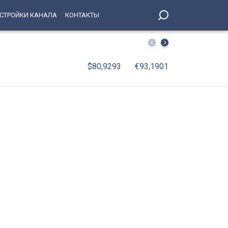
СТРОЙКИ КАНАЛА
КОНТАКТЫ
Александр Беглов: Строители Петербурга создают мегап
$80,9293
€93,1901