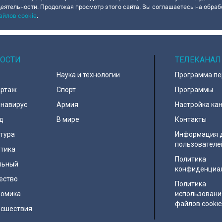
деятельности. Продолжая просмотр этого сайта, Вы соглашаетесь на обрабо
айлов cookie
.
ОСТИ
ТЕЛЕКАНАЛ
Наука и технологии
Программа п
ортаж
Спорт
Программы
навирус
Армия
Настройка ка
д
В мире
Контакты
тура
Информация 
пользователе
тика
Политика
льный
конфиденциа
ество
Политика
номика
использовани
файлов cooki
исшествия