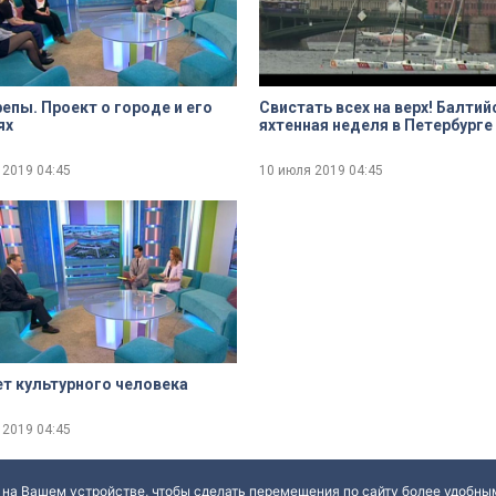
репы. Проект о городе и его
Свистать всех на верх! Балтий
ях
яхтенная неделя в Петербурге
 2019
04:45
10 июля 2019
04:45
т культурного человека
 2019
04:45
 на Вашем устройстве, чтобы сделать перемещения по сайту более удобным