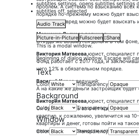
subtitles settings
, opens subtitles settings 
проблем. А система по взысканию всех 
subtitles off
, selected
порядке по-прежнему можно будет взыск
моральный вред можно будет взыскать и
Audio Track
Марианна Дьякова,
ведущая:
Picture-in-Picture
Fullscreen
Share
Откуда же возьмутся деньги в том фоне
This is a modal window.
Виктория Матвеева,
юрист, специалист 
Beginning of dialog window. Escape will ca
Фонд работает с 2017 года, и заключив
него 1,2% в обязательном порядке.
Text
Василий Киров,
ведущий:
Color
Transparency
А на какие же деньги застройщик будет
Background
Виктория Матвеева,
юрист, специалист 
Color
Transparency
Он будет строить за счёт кредитных сре
квартир, к сожалению, увеличится на 10
Window
квартиры и денег, готовы пойти на тако
вложений и сохранности хотя бы тех ср
Color
Transparency