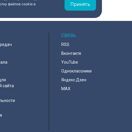
Принять
тку файлов cookie в
СВЯЗЬ
ередач
RSS
Вконтакте
нала
YouTube
Одноклассники
для
Яндекс.Дзен
й сайта
MAX
льности
я
e