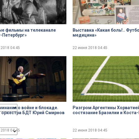
dialog
ые фильмы на телеканале
Выставка «Какая боль!.. Футбо
-Петербург»
медицина»
 2018
04:45
22 июня 2018
04:45
ncel and close the window.
инания о войне и блокаде.
Разгром Аргентины Хорватией
 оркестра БДТ Юрий Смирнов
состязание Бразилии и Коста
 2018
04:45
22 июня 2018
04:45