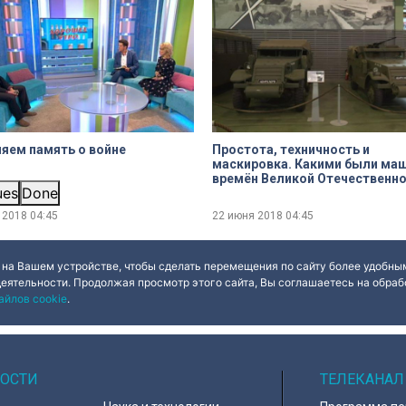
яем память о войне
Простота, техничность и
маскировка. Какими были ма
времён Великой Отечественной
ues
Done
войны
 2018
04:45
22 июня 2018
04:45
 на Вашем устройстве, чтобы сделать перемещения по сайту более удобным
деятельности. Продолжая просмотр этого сайта, Вы соглашаетесь на обрабо
айлов cookie
.
ОСТИ
ТЕЛЕКАНАЛ