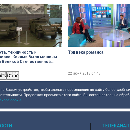
та, техничность и
Три века романса
ровка. Какими были машины
ной
 2018
04:45
22 июня 2018
04:45
ues
Done
 на Вашем устройстве, чтобы сделать перемещения по сайту более удобным
деятельности. Продолжая просмотр этого сайта, Вы соглашаетесь на обрабо
айлов cookie
.
ОСТИ
ТЕЛЕКАНАЛ