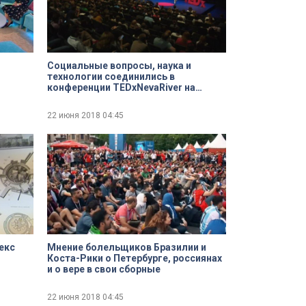
Социальные вопросы, наука и
технологии соединились в
конференции TEDxNevaRiver на
Новой сцене Александринского
театра
22 июня 2018
04:45
екс
Мнение болельщиков Бразилии и
Коста-Рики о Петербурге, россиянах
и о вере в свои сборные
22 июня 2018
04:45