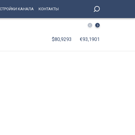
СТРОЙКИ КАНАЛА
КОНТАКТЫ
Эрмитажный кот Манеж приступил к работе в Цирке Чи
$80,9293
€93,1901