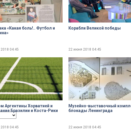
dialog
ка «Какая боль!.. Футбол и
Корабли Великой победы
ина»
 2018
04:45
22 июня 2018
04:45
ncel and close the window.
м Аргентины Хорватией и
Музейно-выставочный компл
ание Бразилии и Коста-Рики
блокады Ленинграда
 2018
04:45
22 июня 2018
04:45