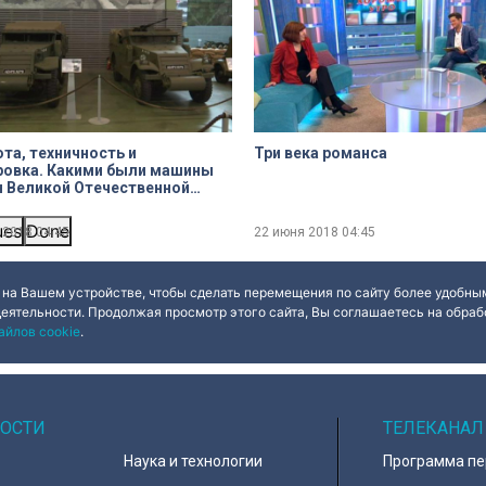
та, техничность и
Три века романса
ровка. Какими были машины
ной
ues
Done
 2018
04:45
22 июня 2018
04:45
 на Вашем устройстве, чтобы сделать перемещения по сайту более удобным
деятельности. Продолжая просмотр этого сайта, Вы соглашаетесь на обрабо
айлов cookie
.
ОСТИ
ТЕЛЕКАНАЛ
Наука и технологии
Программа п