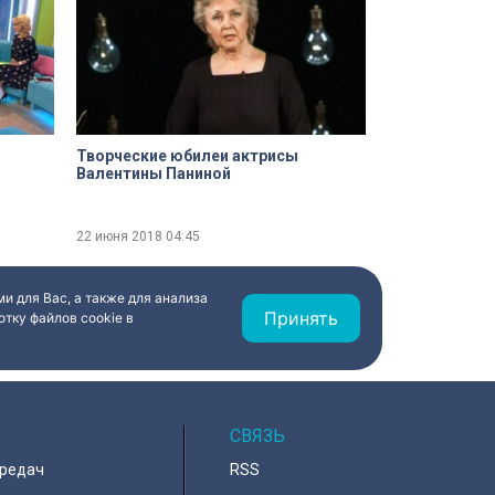
Творческие юбилеи актрисы
Валентины Паниной
22 июня 2018
04:45
и для Вас, а также для анализа
Принять
тку файлов cookie в
СВЯЗЬ
ередач
RSS