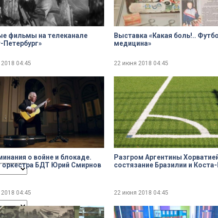
dialog
ые фильмы на телеканале
Выставка «Какая боль!.. Футбо
-Петербург»
медицина»
 2018
04:45
22 июня 2018
04:45
ncel and close the window.
инания о войне и блокаде.
Разгром Аргентины Хорватией
 оркестра БДТ Юрий Смирнов
состязание Бразилии и Коста
 2018
04:45
22 июня 2018
04:45