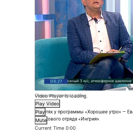
Video Player is loading.
Сохраняем память о войне
Play Video
В гостях у программы «Хорошее утро» — Ев
Play
поискового отряда «Ингрия».
Mute
Current Time
0:00