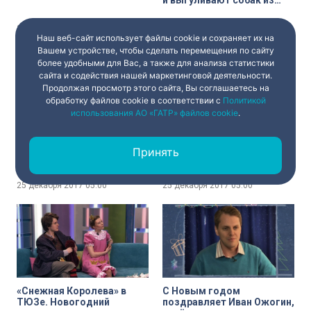
и выгуливают собак из
приюта.
25 декабря 2017
05:00
25 декабря 2017
05:00
Наш веб-сайт использует файлы cookie и сохраняет их на
Вашем устройстве, чтобы сделать перемещения по сайту
более удобными для Вас, а также для анализа статистики
сайта и содействия нашей маркетинговой деятельности.
Продолжая просмотр этого сайта, Вы соглашаетесь на
обработку файлов cookie в соответствии с
Политикой
использования АО «ГАТР» файлов cookie
.
С Новым годом
Музыкальный фестиваль
поздравляет Валерия,
«Петербургские вечера»
Принять
певица
25 декабря 2017
05:00
25 декабря 2017
05:00
«Снежная Королева» в
С Новым годом
ТЮЗе. Новогодний
поздравляет Иван Ожогин,