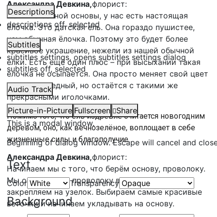
Александра Девкина,
флорист:
Descriptions
Помимо сенной основы, у нас есть настоящая
descriptions off
, selected
ёлочка. Это датская ель. Она гораздо пушистее,
чем обычная ёлочка. Поэтому это будет более
Subtitles
красивое украшение, нежели из нашей обычной
subtitles settings
, opens subtitles settings dialog
ёлки. Есть ещё один плюс – при высыхании такая
subtitles off
, selected
ёлочка не осыпается. Она просто меняет свой цвет
на более бледный, но остаётся с такими же
Audio Track
прекрасными иголочками.
Picture-in-Picture
Fullscreen
Share
Помимо того, что ель издревле считается новогодним
This is a modal window.
деревом, оно, как вечнозелёное, воплощает в себе
жизненные силы и благополучие.
Beginning of dialog window. Escape will cancel and clos
Александра Девкина,
флорист:
Text
Начинаем мы с того, что берём основу, проволоку.
Мы обматываем проволоку вокруг веночка и
Color
Transparency
закрепляем на узелок. Выбираем самые красивые
Background
веточки и начинаем укладывать на основу.