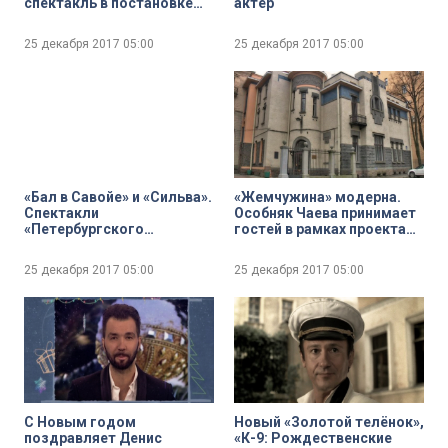
спектакль в постановке
актёр
Антонины Введенской
25 декабря 2017
05:00
25 декабря 2017
05:00
«Бал в Савойе» и «Сильва».
«Жемчужина» модерна.
Спектакли
Особняк Чаева принимает
«Петербургского
гостей в рамках проекта
ангажемента» в Мьюзик-
«Открытый город»
Холле
25 декабря 2017
05:00
25 декабря 2017
05:00
С Новым годом
Новый «Золотой телёнок»,
поздравляет Денис
«К-9: Рождественские