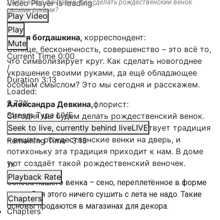
Video Player is loading.
Дайте волю фантазии. Как сделать рождественский венок
своими руками?
Play Video
Play
дарья богдашкина,
корреспондент:
Mute
Солнце, бесконечность, совершенство – это всё то,
Current Time
0:00
что символизирует круг. Как сделать новогоднее
/
украшение своими руками, да ещё обладающее
Duration
3:13
особым смыслом? Это мы сегодня и расскажем.
Loaded
:
9.73%
Александра Девкина,
флорист:
Stream Type
LIVE
Сегодня мы будем делать рождественский венок.
Многие видели, что в Европе существует традиция
Seek to live, currently behind live
LIVE
– вешать рождественские венки на дверь, и
Remaining Time
-
3:13
потихоньку эта традиция приходит к нам. В доме
уют создаёт такой рождественский веночек.
1x
Playback Rate
Основа нашего венка – сено, переплетённое в форме
круга. Для этого ничего сушить с лета не надо. Такие
Chapters
основы продаются в магазинах для декора.
Chapters