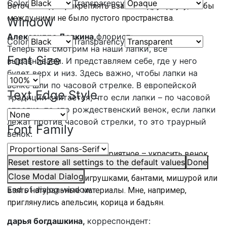
Color
Transparency
Веточки надо прикреплять взахлёст друг другу, чтобы
между ними не было пустого пространства.
Window
Александра Девкина,
флорист:
Color
Transparency
Теперь мы смотрим на наши лапки, всё
Font Size
выравниваем. И представляем себе, где у него
будет верх и низ. Здесь важно, чтобы лапки на
венке шли по часовой стрелке. В европейской
Text Edge Style
традиции считается, что если лапки – по часовой
стрелке, то это рождественский венок, если лапки
лежат против часовой стрелки, то это траурный
Font Family
венок.
И теперь осталось самое приятное – украсить венок.
Reset
restore all settings to the default values
Done
Здесь можно проявить всю свою фантазию. Можно
Close Modal Dialog
украсить ёлочными игрушками, бантами, мишурой или
End of dialog window.
взять натуральные материалы. Мне, например,
приглянулись апельсин, корица и бадьян.
дарья богдашкина,
корреспондент: