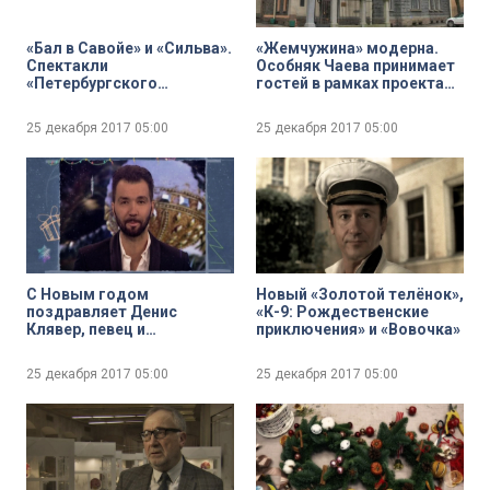
«Бал в Савойе» и «Сильва».
«Жемчужина» модерна.
Спектакли
Особняк Чаева принимает
«Петербургского
гостей в рамках проекта
ангажемента» в Мьюзик-
«Открытый город»
Холле
25 декабря 2017
05:00
25 декабря 2017
05:00
С Новым годом
Новый «Золотой телёнок»,
поздравляет Денис
«К-9: Рождественские
Клявер, певец и
приключения» и «Вовочка»
композитор
25 декабря 2017
05:00
25 декабря 2017
05:00