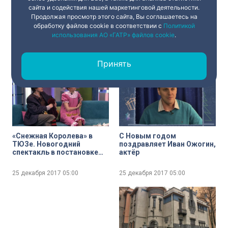
сайта и содействия нашей маркетинговой деятельности.
Продолжая просмотр этого сайта, Вы соглашаетесь на
С Новым годом
Музыкальный фестиваль
обработку файлов cookie в соответствии с
Политикой
поздравляет Валерия,
«Петербургские вечера»
использования АО «ГАТР» файлов cookie
.
певица
25 декабря 2017
05:00
25 декабря 2017
05:00
Принять
«Снежная Королева» в
С Новым годом
ТЮЗе. Новогодний
поздравляет Иван Ожогин,
спектакль в постановке
актёр
Антонины Введенской
25 декабря 2017
05:00
25 декабря 2017
05:00