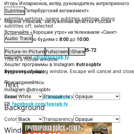
Игорь Илларионов, актёр, руководитель антрепризного
театра «Петербургский ангажемент».
Subtitles
subtitles settings
, opens subtitles settings dialog
Марина Уланова, заслуженная артистка России.
subtitles off
, selected
Встречайте «Хорошее утро» на телеканале «Санкт-
Audio Track
Петербург» по будням с
8:00
до
10:00
.
Телефон прямого эфира:
(812) 635-85-72
Picture-in-Picture
Fullscreen
Share
Пишите нам:
utro@topspb.tv
This is a modal window.
Хештег программы в Instagram
#utrospbtv
Beginning of dialog window. Escape will cancel and clos
#утроэтохорошо
Присоединяйтесь:
Text
Instagram @utrospbtv
Color
Transparency
Вконтакте:
vk.com/topspb_tv
FB:
facebook.com/topspb.tv
Background
Color
Transparency
Window