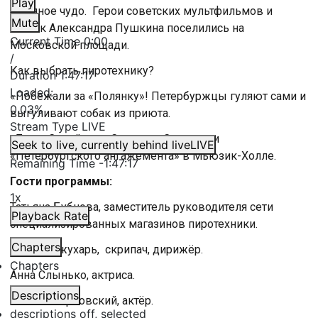
Play
Ледяное чудо. Герои советских мультфильмов и
Mute
сказок Александра Пушкина поселились на
Current Time
0:00
Московской площади.
/
Как выбрать пиротехнику?
Duration
1:47:17
Loaded
:
«Побежали за «Полянку»! Петербуржцы гуляют сами и
0.03%
выгуливают собак из приюта.
Stream Type
LIVE
«Бал в Савойе» и «Сильва». Спектакли
Seek to live, currently behind live
LIVE
«Петербургского ангажемента» в Мьюзик-Холле.
Remaining Time
-
1:47:17
Гости программы:
1x
Татьяна Бубнова, заместитель руководителя сети
Playback Rate
специализированных магазинов пиротехники.
Chapters
Назар Кожухарь, скрипач, дирижёр.
Chapters
Анна Слынько, актриса.
Descriptions
Никита Марковский, актёр.
descriptions off
, selected