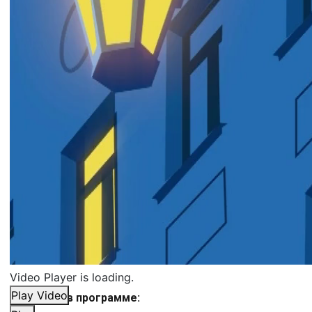
Video Player is loading.
Play Video
Смотрите в программе: