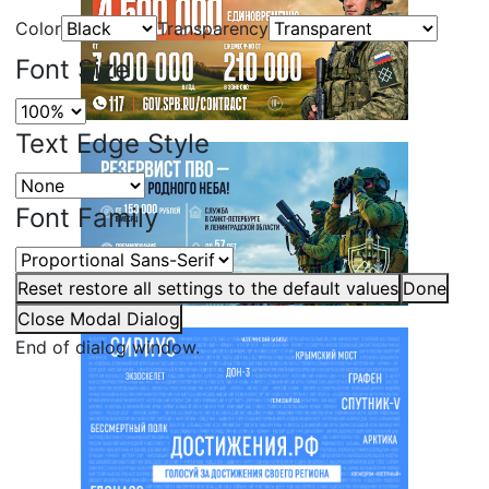
Color
Transparency
Font Size
Text Edge Style
Font Family
Reset
restore all settings to the default values
Done
Close Modal Dialog
End of dialog window.